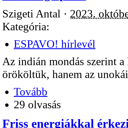
Szigeti Antal ·
2023. októbe
Kategória:
ESPAVO! hírlevél
Az indián mondás szerint a
örököltük, hanem az unokái
Tovább
29 olvasás
Friss energiákkal érkez