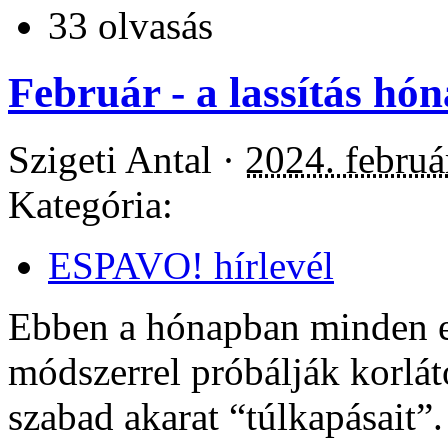
33 olvasás
Február - a lassítás hó
Szigeti Antal ·
2024. februá
Kategória:
ESPAVO! hírlevél
Ebben a hónapban minden edd
módszerrel próbálják korláto
szabad akarat “túlkapásait”