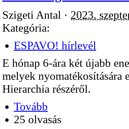
Szigeti Antal ·
2023. szepte
Kategória:
ESPAVO! hírlevél
E hónap 6-ára két újabb ene
melyek nyomatékosítására e
Hierarchia részéről.
Tovább
25 olvasás