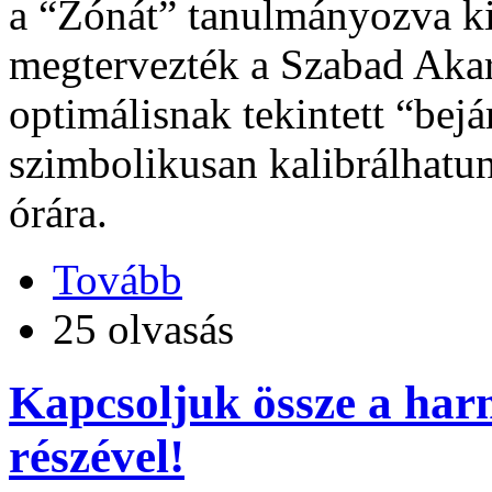
a “Zónát” tanulmányozva ki
megtervezték a Szabad Akara
optimálisnak tekintett “bejá
szimbolikusan kalibrálhatu
órára.
Tovább
25 olvasás
Kapcsoljuk össze a har
részével!