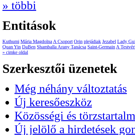
» többi
Entitások
Kuthumi
Mária Magdolna
A Csoport
Orin
plejádiak
Jezabel
Lady Gui
Quan Yin
DaBen
Shamballa Arany Tanácsa
Saint-Germain
A Testvér
» cimke oldal
Szerkesztői üzenetek
Még néhány változtatás
Új keresőeszköz
Közösségi és törzstartalm
Új jelölő a hirdetések g