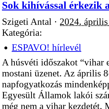
Sok kihívással érkezik 
Szigeti Antal ·
2024. április
Kategória:
ESPAVO! hírlevél
A húsvéti időszakot “vihar e
mostani üzenet. Az április 
napfogyatkozás mindenképp
Egyesült Államok lakói szá
még nem a vihar kezdetét. 