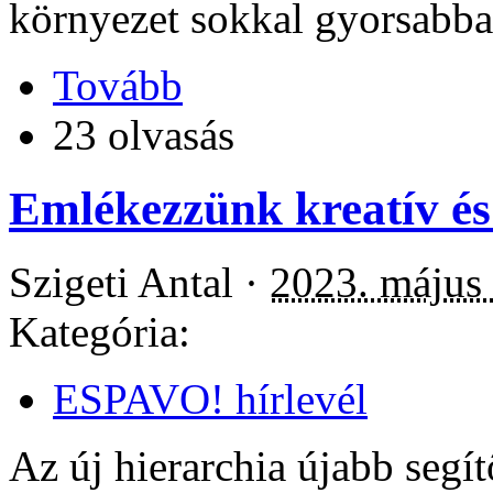
környezet sokkal gyorsabban
Tovább
23 olvasás
Emlékezzünk kreatív é
Szigeti Antal ·
2023. május 
Kategória:
ESPAVO! hírlevél
Az új hierarchia újabb segítő