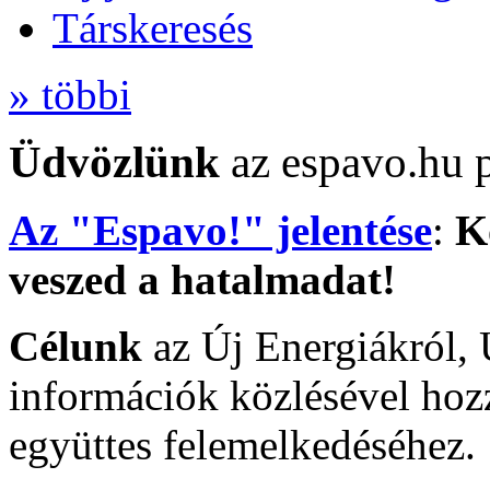
Társkeresés
» többi
Üdvözlünk
az espavo.hu p
Az "Espavo!" jelentése
:
K
veszed a hatalmadat!
Célunk
az Új Energiákról, 
információk közlésével hozz
együttes felemelkedéséhez.