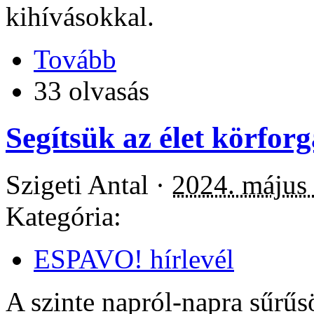
kihívásokkal.
Tovább
33 olvasás
Segítsük az élet körforg
Szigeti Antal ·
2024. május 
Kategória:
ESPAVO! hírlevél
A szinte napról-napra sűrű