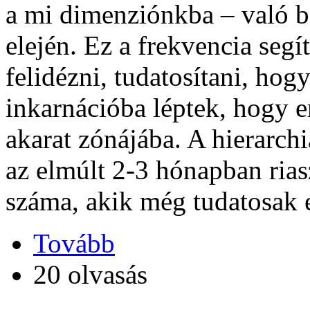
a mi dimenziónkba – való be
elején. Ez a frekvencia seg
felidézni, tudatosítani, hog
inkarnációba léptek, hogy 
akarat zónájába. A hierarch
az elmúlt 2-3 hónapban ria
száma, akik még tudatosak e
Tovább
20 olvasás