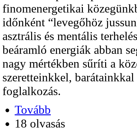
finomenergetikai közegünk
időnként “levegőhöz jussun
asztrális és mentális terhelé
beáramló energiák abban se
nagy mértékben sűríti a kö
szeretteinkkel, barátainkkal
foglalkozás.
Tovább
18 olvasás