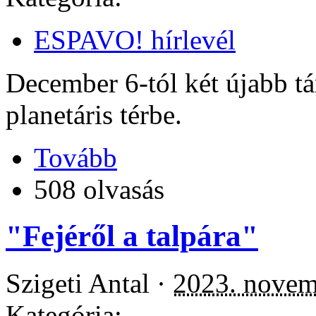
ESPAVO! hírlevél
December 6-tól két újabb t
planetáris térbe.
Tovább
508 olvasás
"Fejéről a talpára"
Szigeti Antal ·
2023. novem
Kategória: