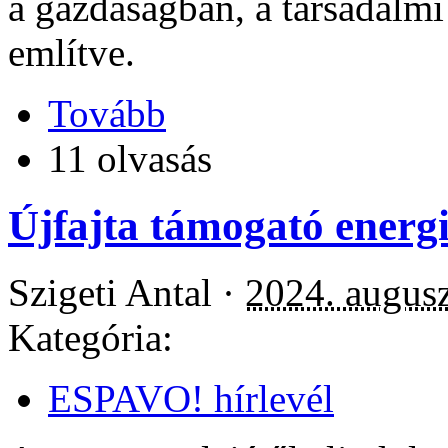
a gazdaságban, a társadalmi 
említve.
Tovább
11 olvasás
Újfajta támogató energi
Szigeti Antal ·
2024. augusz
Kategória:
ESPAVO! hírlevél