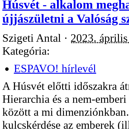
Húsvét - alkalom meghal
újjászületni a Valóság 
Szigeti Antal ·
2023. április
Kategória:
ESPAVO! hírlevél
A Húsvét előtti időszakra á
Hierarchia és a nem-emberi
között a mi dimenziónkban.
kulcskérdése az emberek (il