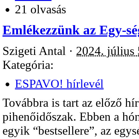
21 olvasás
Emlékezzünk az Egy-sé
Szigeti Antal ·
2024. július
Kategória:
ESPAVO! hírlevél
Továbbra is tart az előző hí
pihenőidőszak. Ebben a hón
egyik “bestsellere”, az egys