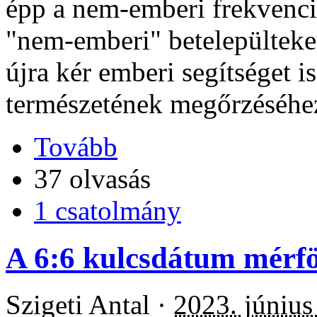
épp a nem-emberi frekvenciá
"nem-emberi" betelepültek
újra kér emberi segítséget i
természetének megőrzéséhez 
Tovább
37 olvasás
1 csatolmány
A 6:6 kulcsdátum mérf
Szigeti Antal ·
2023. június