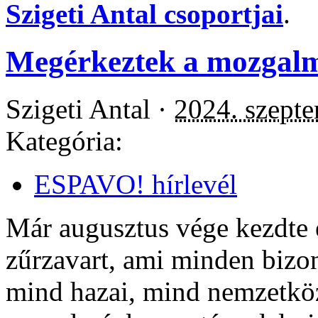
Szigeti Antal csoportjai
.
Megérkeztek a mozgalm
Szigeti Antal ·
2024. szepte
Kategória:
ESPAVO! hírlevél
Már augusztus vége kezdte e
zűrzavart, ami minden bizo
mind hazai, mind nemzetköz