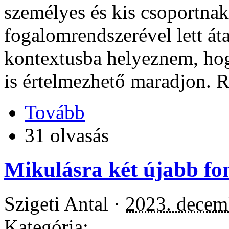
személyes és kis csoportnak
fogalomrendszerével lett áta
kontextusba helyeznem, hog
is értelmezhető maradjon. 
Tovább
31 olvasás
Mikulásra két újabb fon
Szigeti Antal ·
2023. decem
Kategória: