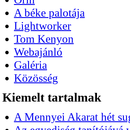
A béke palotája
Lightworker
Tom Kenyon
Webajánló
Galéria
Közösség
Kiemelt tartalmak
A Mennyei Akarat hét sug
Az egyediség tanítójává 