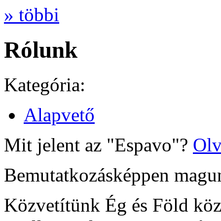
» többi
Rólunk
Kategória:
Alapvető
Mit jelent az "Espavo"?
Olv
Bemutatkozásképpen magun
Közvetítünk Ég és Föld közö