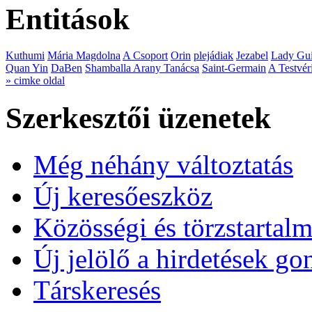
Entitások
Kuthumi
Mária Magdolna
A Csoport
Orin
plejádiak
Jezabel
Lady Gui
Quan Yin
DaBen
Shamballa Arany Tanácsa
Saint-Germain
A Testvér
» cimke oldal
Szerkesztői üzenetek
Még néhány változtatás
Új keresőeszköz
Közösségi és törzstartalm
Új jelölő a hirdetések g
Társkeresés