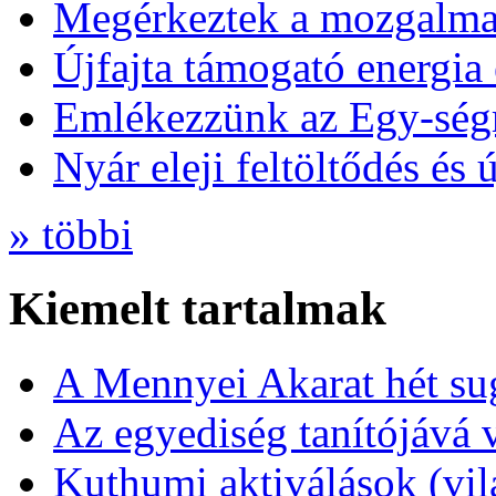
Megérkeztek a mozgalmas
Újfajta támogató energia 
Emlékezzünk az Egy-ség
Nyár eleji feltöltődés és 
» többi
Kiemelt tartalmak
A Mennyei Akarat hét sug
Az egyediség tanítójává 
Kuthumi aktiválások (vi