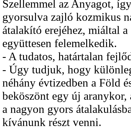
Szellemmel az Anyagot, így
gyorsulva zajló kozmikus 
átalakító erejéhez, miáltal
együttesen felemelkedik.
- A tudatos, határtalan fejlő
- Úgy tudjuk, hogy különle
néhány évtizedben a Föld é
beköszönt egy új aranykor,
a nagyon gyors átalakulásb
kívánunk részt venni.