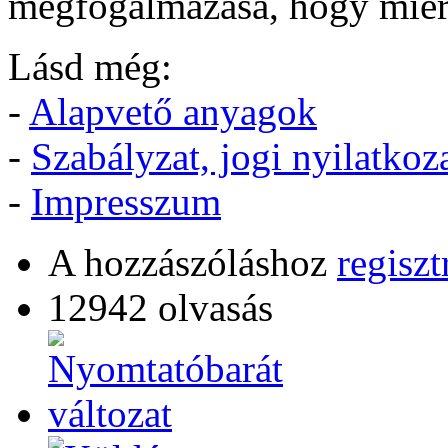
megfogalmazása, hogy miért i
Lásd még:
-
Alapvető anyagok
-
Szabályzat, jogi nyilatkoz
-
Impresszum
A hozzászóláshoz
regiszt
12942 olvasás