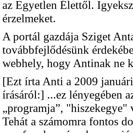
az Egyetlen Élettől. Igyeks
érzelmeket.
A portál gazdája Sziget Ant
továbbfejlődésünk érdekében)
webhely, hogy Antinak ne ke
[Ezt írta Anti a 2009 január
írásáról:] ...ez lényegében 
„programja”, "hiszekegye" v
Tehát a számomra fontos dol