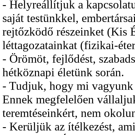
- Helyreállítjuk a kapcsolat
saját testünkkel, embertársa
rejtőzködő részeinket (Kis 
léttagozatainkat (fizikai-éte
- Örömöt, fejlődést, szabad
hétköznapi életünk során.
- Tudjuk, hogy mi vagyunk 
Ennek megfelelően vállaljuk 
teremtéseinkért, nem okolu
- Kerüljük az ítélkezést, ami