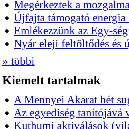
Megérkeztek a mozgalmas
Újfajta támogató energia 
Emlékezzünk az Egy-ség
Nyár eleji feltöltődés és 
» többi
Kiemelt tartalmak
A Mennyei Akarat hét sug
Az egyediség tanítójává 
Kuthumi aktiválások (vi