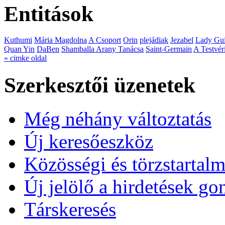
Entitások
Kuthumi
Mária Magdolna
A Csoport
Orin
plejádiak
Jezabel
Lady Gui
Quan Yin
DaBen
Shamballa Arany Tanácsa
Saint-Germain
A Testvér
» cimke oldal
Szerkesztői üzenetek
Még néhány változtatás
Új keresőeszköz
Közösségi és törzstartalm
Új jelölő a hirdetések g
Társkeresés