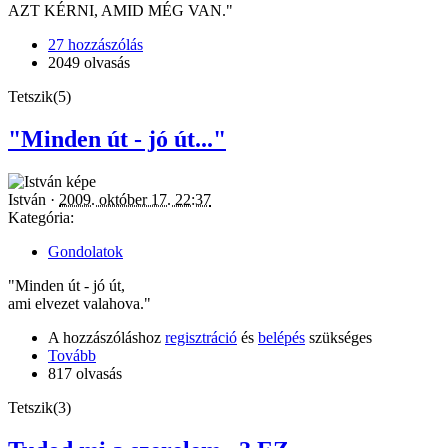
AZT KÉRNI, AMID MÉG VAN."
27 hozzászólás
2049 olvasás
Tetszik(5)
"Minden út - jó út..."
István ·
2009. október 17. 22:37
Kategória:
Gondolatok
"Minden út - jó út,
ami elvezet valahova."
A hozzászóláshoz
regisztráció
és
belépés
szükséges
Tovább
817 olvasás
Tetszik(3)