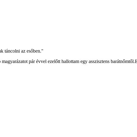
nk táncolni az esőben."
 magyarázatot pár évvel ezelőtt hallottam egy asszisztens barátnőmtől.