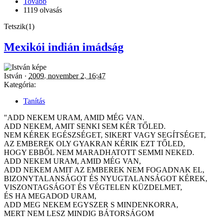
Tovább
1119 olvasás
Tetszik(1)
Mexikói indián imádság
István ·
2009. november 2. 16:47
Kategória:
Tanítás
"ADD NEKEM URAM, AMID MÉG VAN.
ADD NEKEM, AMIT SENKI SEM KÉR TŐLED.
NEM KÉREK EGÉSZSÉGET, SIKERT VAGY SEGÍTSÉGET,
AZ EMBEREK OLY GYAKRAN KÉRIK EZT TŐLED,
HOGY EBBŐL NEM MARADHATOTT SEMMI NEKED.
ADD NEKEM URAM, AMID MÉG VAN,
ADD NEKEM AMIT AZ EMBEREK NEM FOGADNAK EL,
BIZONYTALANSÁGOT ÉS NYUGTALANSÁGOT KÉREK,
VISZONTAGSÁGOT ÉS VÉGTELEN KÜZDELMET,
ÉS HA MEGADOD URAM,
ADD MEG NEKEM EGYSZER S MINDENKORRA,
MERT NEM LESZ MINDIG BÁTORSÁGOM