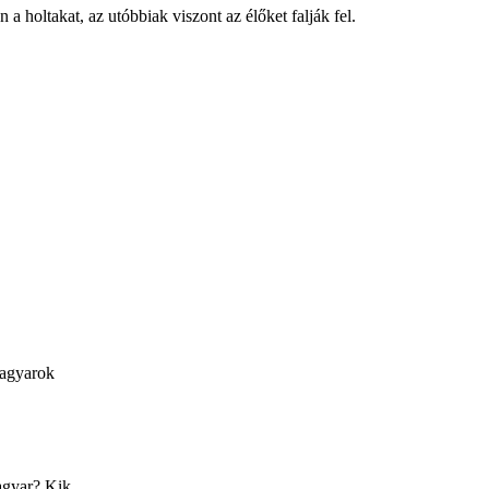
a holtakat, az utóbbiak viszont az élőket falják fel.
Magyarok
agyar? Kik