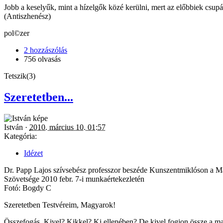
Jobb a keselyűk, mint a hízelgők közé kerülni, mert az előbbiek csupán 
(Antiszhenész)
pol©zer
2 hozzászólás
756 olvasás
Tetszik(3)
Szeretetben...
István ·
2010. március 10. 01:57
Kategória:
Idézet
Dr. Papp Lajos szívsebész professzor beszéde Kunszentmiklóson a 
Szövetsége 2010 febr. 7-i munkaértekezletén
Fotó: Bogdy C
Szeretetben Testvéreim, Magyarok!
Összefogás. Kivel? Kikkel? Ki ellenében? De kivel fogjon össze a m