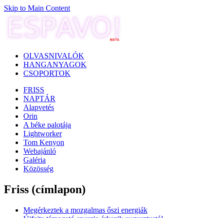
Skip to Main Content
OLVASNIVALÓK
HANGANYAGOK
CSOPORTOK
FRISS
NAPTÁR
Alapvetés
Orin
A béke palotája
Lightworker
Tom Kenyon
Webajánló
Galéria
Közösség
Friss (címlapon)
Megérkeztek a mozgalmas őszi energiák