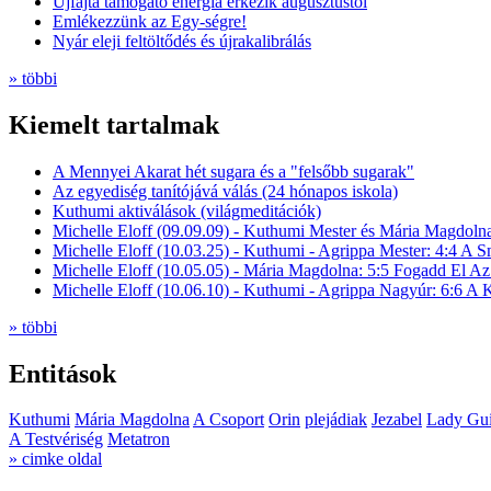
Újfajta támogató energia érkezik augusztustól
Emlékezzünk az Egy-ségre!
Nyár eleji feltöltődés és újrakalibrálás
» többi
Kiemelt tartalmak
A Mennyei Akarat hét sugara és a "felsőbb sugarak"
Az egyediség tanítójává válás (24 hónapos iskola)
Kuthumi aktiválások (világmeditációk)
Michelle Eloff (09.09.09) - Kuthumi Mester és Mária Magdoln
Michelle Eloff (10.03.25) - Kuthumi - Agrippa Mester: 4:4 A
Michelle Eloff (10.05.05) - Mária Magdolna: 5:5 Fogadd El Az
Michelle Eloff (10.06.10) - Kuthumi - Agrippa Nagyúr: 6:6 
» többi
Entitások
Kuthumi
Mária Magdolna
A Csoport
Orin
plejádiak
Jezabel
Lady Gui
A Testvériség
Metatron
» cimke oldal