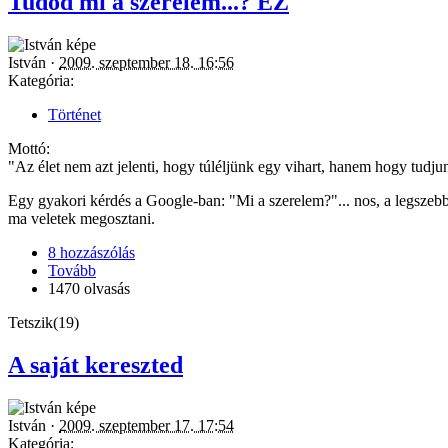
Tudod mi a szerelem...? EZ
István ·
2009. szeptember 18. 16:56
Kategória:
Történet
Mottó:
"Az élet nem azt jelenti, hogy túléljünk egy vihart, hanem hogy tudju
Egy gyakori kérdés a Google-ban: "Mi a szerelem?"... nos, a legszebb
ma veletek megosztani.
8 hozzászólás
Tovább
1470 olvasás
Tetszik(19)
A saját kereszted
István ·
2009. szeptember 17. 17:54
Kategória: