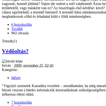
vagyunk, honnét jöttünk? Vajon ide sodort a szél valahonnét Ázsia be
területeiről, vagy másként van ez? Az összefogás első kérdése: kivel?
válasz egyértelmű: a teremtő Istennel! A teremtő Isten mindannyiunka
meghatározott céllal és feladattal küld e földi mindenségben.
6 hozzászólás
Tovább
902 olvasás
Tetszik(1)
Védőoltás?
István ·
2009. november 25. 02:45
Kategória:
Idézet
"Vigyázó szemetek Kanadára vessétek – mondhatnám, ha még maradtak v
bízom viszont a hiteles információk közreadásának szükségességében 
influenza elleni oltást.
7 hozzászólás