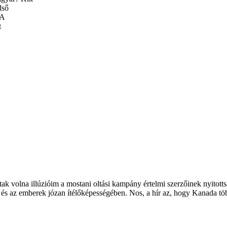
lső
 A
t
olna illúzióim a mostani oltási kampány értelmi szerzőinek nyitottság
és az emberek józan ítélőképességében. Nos, a hír az, hogy Kanada több