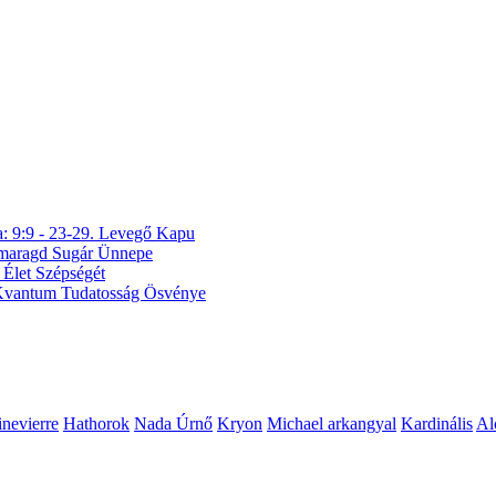
a: 9:9 - 23-29. Levegő Kapu
 Smaragd Sugár Ünnepe
 Élet Szépségét
A Kvantum Tudatosság Ösvénye
nevierre
Hathorok
Nada Úrnő
Kryon
Michael arkangyal
Kardinális
Al