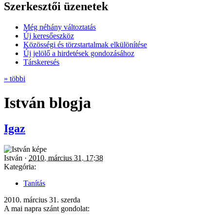
Szerkesztői üzenetek
Még néhány változtatás
Új keresőeszköz
Közösségi és törzstartalmak elkülönítése
Új jelölő a hirdetések gondozásához
Társkeresés
» többi
István blogja
Igaz
István ·
2010. március 31. 17:38
Kategória:
Tanítás
2010. március 31. szerda
A mai napra szánt gondolat: