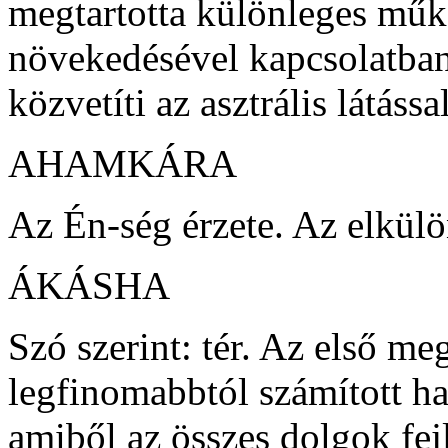
megtartotta különleges műkö
növekedésével kapcsolatban
közvetíti az asztrális látássa
AHAMKÁRA
Az Én-ség érzete. Az elkülön
ÁKÁSHA
Szó szerint: tér. Az első m
legfinomabbtól számított ha
amiből az összes dolgok fej