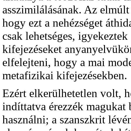
asszimilálásának. Az elmúlt 
hogy ezt a nehézséget áthida
csak lehetséges, igyekeztek 
kifejezéseket anyanyelvükö
elfelejteni, hogy a mai mo
metafizikai kifejezésekben.
Ezért elkerülhetetlen volt, 
indíttatva érezzék magukat 
használni; a szanszkrit lévé