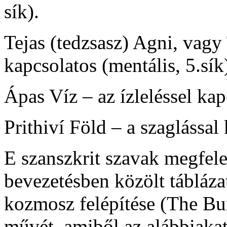
sík).
Tejas (tedzsasz) Agni, vagy
kapcsolatos (mentális, 5.sík
Ápas Víz – az ízleléssel kapc
Prithiví Föld – a szaglással 
E szanszkrit szavak megfelel
bevezetésben közölt tábláz
kozmosz felépítése (The Bu
művét, amiből az alábbiakat