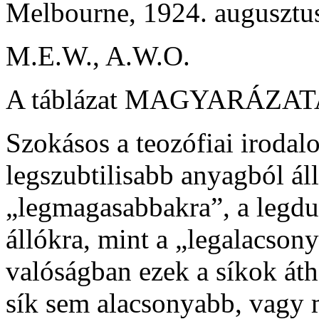
Melbourne, 1924. augusztu
M.E.W., A.W.O.
A táblázat MAGYARÁZA
Szokásos a teozófiai iroda
legszubtilisabb anyagból áll
„legmagasabbakra”, a legdu
állókra, mint a „legalacson
valóságban ezek a síkok át
sík sem alacsonyabb, vagy 