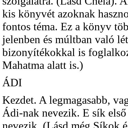
szolgálatra. (Lásd Chela). 
kis könyvét azoknak hasznos
fontos téma. Ez a könyv tö
jelenben és múltban való lé
bizonyítékokkal is foglalko
Mahatma alatt is.)
ÁDI
Kezdet. A legmagasabb, va
Ádi-nak nevezik. E sík első
nevezik. (Lásd még Síkok és 