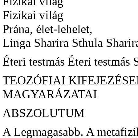
Fizikai világ
Fizikai világ
Prána, élet-lehelet,
Linga Sharira Sthula Sharir
Éteri testmás Éteri testmás S
TEOZÓFIAI KIFEJEZÉS
MAGYARÁZATAI
ABSZOLUTUM
A Legmagasabb. A metafizik