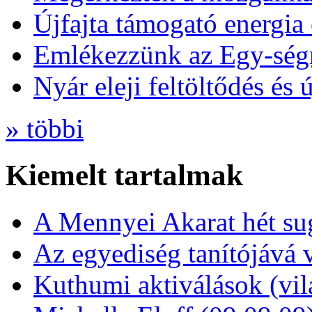
Újfajta támogató energia 
Emlékezzünk az Egy-ség
Nyár eleji feltöltődés és 
» többi
Kiemelt tartalmak
A Mennyei Akarat hét sug
Az egyediség tanítójává 
Kuthumi aktiválások (vi