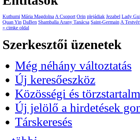
Entitások
Kuthumi
Mária Magdolna
A Csoport
Orin
plejádiak
Jezabel
Lady Gui
Quan Yin
DaBen
Shamballa Arany Tanácsa
Saint-Germain
A Testvér
» cimke oldal
Szerkesztői üzenetek
Még néhány változtatás
Új keresőeszköz
Közösségi és törzstartalm
Új jelölő a hirdetések g
Társkeresés