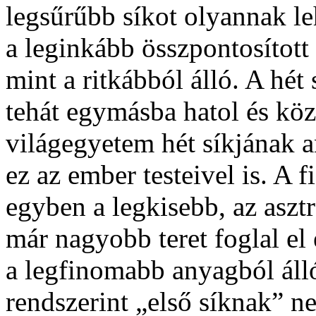
legsűrűbb síkot olyannak le
a leginkább összpontosított 
mint a ritkábból álló. A hé
tehát egymásba hatol és kö
világegyetem hét síkjának 
ez az ember testeivel is. A f
egyben a legkisebb, az asztr
már nagyobb teret foglal el 
a legfinomabb anyagból álló
rendszerint „első síknak” n