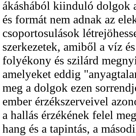
ákáshából kiinduló dolgok 
és formát nem adnak az ele
csoportosulások létrejöhess
szerkezetek, amiből a víz és 
folyékony és szilárd megny
amelyeket eddig "anyagtala
meg a dolgok ezen sorrendjé
ember érzékszerveivel azono
a hallás érzékének felel m
hang és a tapintás, a másodi