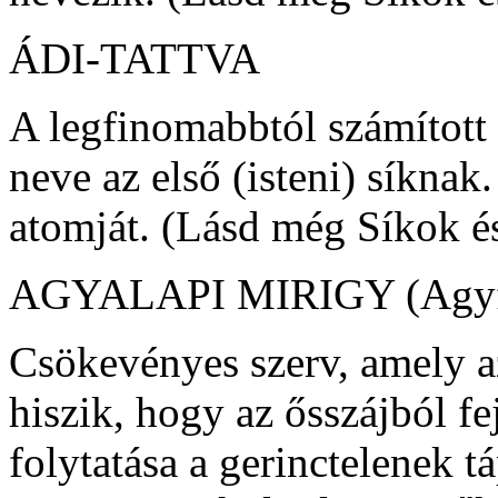
ÁDI-TATTVA
A legfinomabbtól számított 
neve az első (isteni) síknak.
atomját. (Lásd még Síkok és
AGYALAPI MIRIGY (Agyfügg
Csökevényes szerv, amely az
hiszik, hogy az ősszájból fe
folytatása a gerinctelenek t