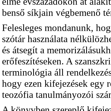
elme évszázadokon át alakíto
benső síkjain végbemenő té
Felesleges mondanunk, hogy
szótár használata nélkülözh
és átsegít a memorizálásukh
erőfeszítéseken. A szanszkr
terminológia áll rendelkezés
hogy ezen kifejezések egy r
teozófia tanulmányozói szá
A könyvben szereplő kifeje