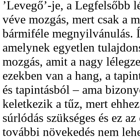
’Levegő’-je, a Legfelsőbb l
véve mozgás, mert csak a m
bármiféle megnyilvánulás. Í
amelynek egyetlen tulajdon
mozgás, amit a nagy lélegze
ezekben van a hang, a tapin
és tapintásból – ama bizony
keletkezik a tűz, mert ehhez
súrlódás szükséges és ez az
további növekedés nem lehe