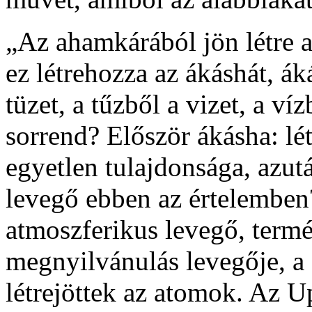
„Az ahamkárából jön létre a
ez létrehozza az ákáshát, ák
tüzet, a tűzből a vizet, a ví
sorrend? Először ákásha: lé
egyetlen tulajdonsága, azutá
levegő ebben az értelemben
atmoszferikus levegő, term
megnyilvánulás levegője, a
létrejöttek az atomok. Az 