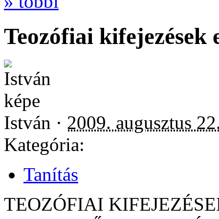
» többi
Teozófiai kifejezések
István ·
2009. augusztus 22
Kategória:
Tanítás
TEOZÓFIAI KIFEJEZÉSE