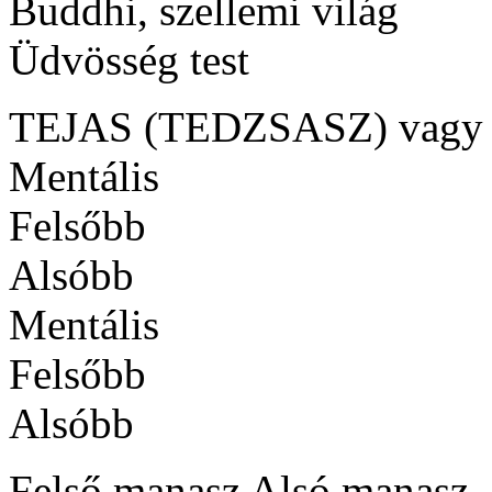
Buddhi, szellemi világ
Üdvösség test
TEJAS (TEDZSASZ) vagy
Mentális
Felsőbb
Alsóbb
Mentális
Felsőbb
Alsóbb
Felső manasz Alsó manasz