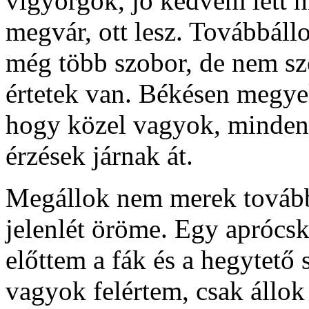
vigyorgok, jó kedvem lett h
megvár, ott lesz. Továbbál
még több szobor, de nem s
értetek van. Békésen megye
hogy közel vagyok, minden 
érzések járnak át.
Megállok nem merek tovább 
jelenlét öröme. Egy aprócsk
előttem a fák és a hegytető s
vagyok felértem, csak állok