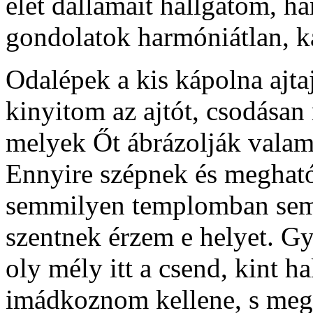
élet dallamait hallgatom, h
gondolatok harmóniátlan, ka
Odalépek a kis kápolna ajta
kinyitom az ajtót, csodásan 
melyek Őt ábrázolják valami
Ennyire szépnek és megható
semmilyen templomban sem.
szentnek érzem e helyet. Gyer
oly mély itt a csend, kint h
imádkoznom kellene, s meg 