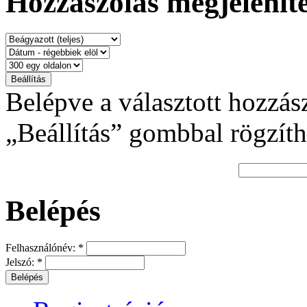
Hozzászólás megjeleníté
Belépve a választott hozzás
„Beállítás” gombbal rögzíth
Belépés
Felhasználónév:
*
Jelszó:
*