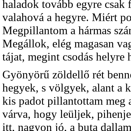
haladok tovább egyre csak fel
valahová a hegyre. Miért po
Megpillantom a hármas szá
Megállok, elég magasan vag
tájat, megint csodás helyre 
Gyönyörű zöldellő rét benn
hegyek, s völgyek, alant a 
kis padot pillantottam meg a
várva, hogy leüljek, pihenje
itt, nagyon jó, a buta dall