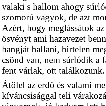
valaki s hallom ahogy súrlód
szomorú vagyok, de azt mond
Azért, hogy meglássátok az 
ösvényt ami hazavezet benne
hangját hallani, hirtelen m
csönd van, nem súrlódik a 
fent várlak, ott találkozunk.
Átölel az erdő és valami m
kíváncsisággal teli várakoz