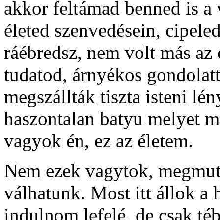
akkor feltámad benned is a 
életed szenvedésein, cipeled
ráébredsz, nem volt más az 
tudatod, árnyékos gondola
megszállták tiszta isteni l
haszontalan batyu melyet m
vagyok én, ez az életem.
Nem ezek vagytok, megmuta
válhatunk. Most itt állok a h
indulnom lefelé, de csak té