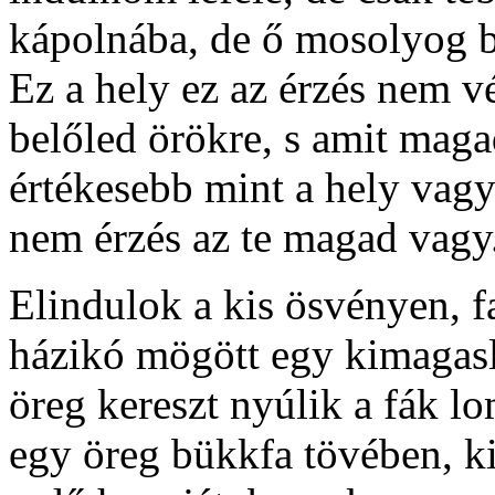
kápolnába, de ő mosolyog b
Ez a hely ez az érzés nem vé
belőled örökre, s amit maga
értékesebb mint a hely vagy
nem érzés az te magad vagy
Elindulok a kis ösvényen, f
házikó mögött egy kimagasló
öreg kereszt nyúlik a fák l
egy öreg bükkfa tövében, ki