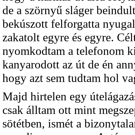
de a szörnyű sláger beindul
bekúszott felforgatta nyug
zakatolt egyre és egyre. Cé
nyomkodtam a telefonom kit 
kanyarodott az út de én ann
hogy azt sem tudtam hol va
Majd hirtelen egy útelágazá
csak álltam ott mint megsze
sötétben, ismét a bizonytala