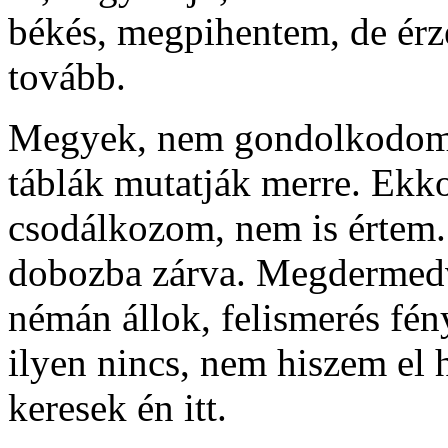
békés, megpihentem, de érz
tovább.
Megyek, nem gondolkodom a
táblák mutatják merre. Ekk
csodálkozom, nem is értem
dobozba zárva. Megdermedv
némán állok, felismerés fén
ilyen nincs, nem hiszem el h
keresek én itt.