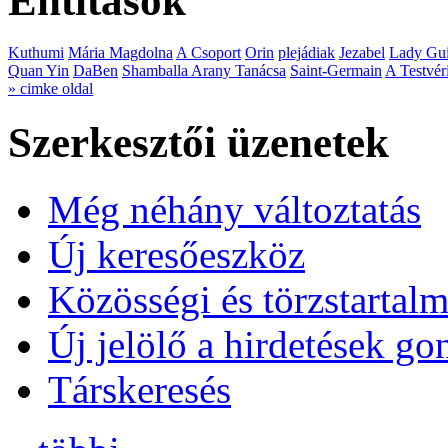
Entitások
Kuthumi
Mária Magdolna
A Csoport
Orin
plejádiak
Jezabel
Lady Gui
Quan Yin
DaBen
Shamballa Arany Tanácsa
Saint-Germain
A Testvér
» cimke oldal
Szerkesztői üzenetek
Még néhány változtatás
Új keresőeszköz
Közösségi és törzstartalm
Új jelölő a hirdetések g
Társkeresés