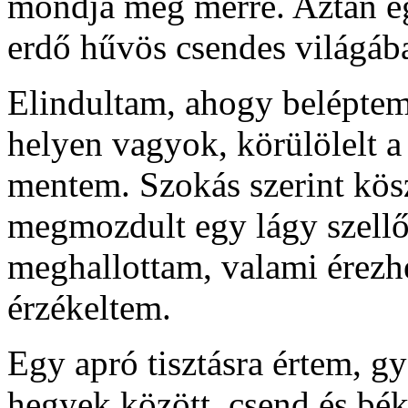
mondja meg merre. Aztán egy
erdő hűvös csendes világába
Elindultam, ahogy beléptem
helyen vagyok, körülölelt a
mentem. Szokás szerint kösz
megmozdult egy lágy szellő 
meghallottam, valami érezhe
érzékeltem.
Egy apró tisztásra értem, gy
hegyek között, csend és béke