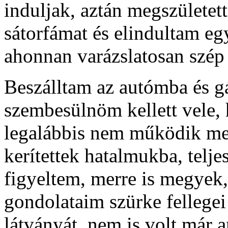
induljak, aztán megszületet
sátorfámat és elindultam egy
ahonnan varázslatosan szép
Beszálltam az autómba és gá
szembesülnöm kellett vele,
legalábbis nem működik me
kerítettek hatalmukba, tel
figyeltem, merre is megyek,
gondolataim szürke fellegei
látványát, nem is volt már 