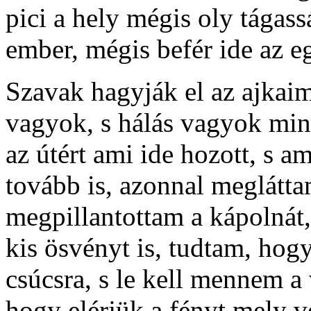
pici a hely mégis oly tágass
ember, mégis befér ide az eg
Szavak hagyják el az ajkaim
vagyok, s hálás vagyok min
az útért ami ide hozott, s 
tovább is, azonnal meglátt
megpillantottam a kápolnát
kis ösvényt is, tudtam, hog
csúcsra, s le kell mennem a 
hogy elérjük a fényt mely v