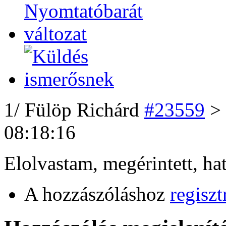
1
/
Fülöp Richárd
#23559
> 
08:18:16
Elolvastam, megérintett, ha
A hozzászóláshoz
regiszt