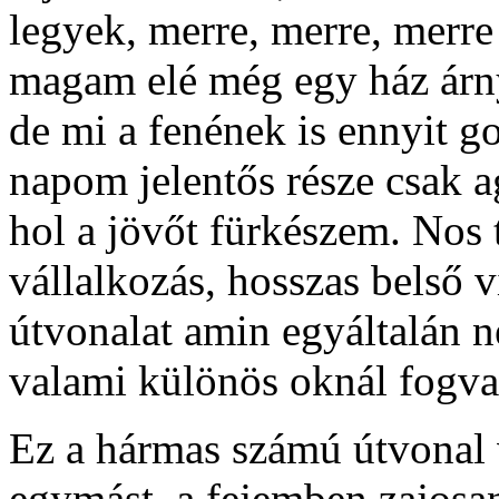
legyek, merre, merre, merr
magam elé még egy ház árn
de mi a fenének is ennyit g
napom jelentős része csak a
hol a jövőt fürkészem. Nos 
vállalkozás, hosszas belső v
útvonalat amin egyáltalán 
valami különös oknál fogva
Ez a hármas számú útvonal 
egymást, a fejemben zajosan