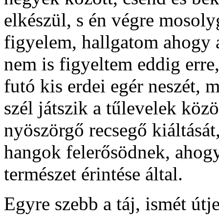
elkészül, s én végre mosoly
figyelem, hallgatom ahogy 
nem is figyeltem eddig erre
futó kis erdei egér neszét,
szél játszik a tűlevelek köz
nyöszörgő recsegő kiáltását, 
hangok felerősödnek, ahogy
természet érintése által.
Egyre szebb a táj, ismét útj