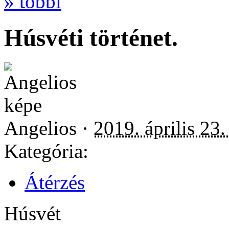
» többi
Húsvéti történet.
Angelios ·
2019. április 23.
Kategória:
Átérzés
Húsvét