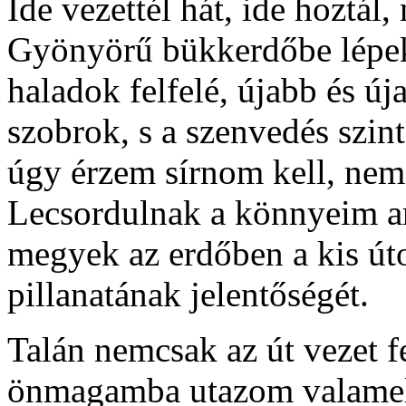
Ide vezettél hát, ide hoztál
Gyönyörű bükkerdőbe lépek,
haladok felfelé, újabb és ú
szobrok, s a szenvedés szin
úgy érzem sírnom kell, nem 
Lecsordulnak a könnyeim ar
megyek az erdőben a kis út
pillanatának jelentőségét.
Talán nemcsak az út vezet f
önmagamba utazom valamely