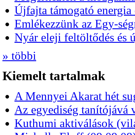
Újfajta támogató energia 
Emlékezzünk az Egy-ség
Nyár eleji feltöltődés és 
» többi
Kiemelt tartalmak
A Mennyei Akarat hét sug
Az egyediség tanítójává 
Kuthumi aktiválások (vi