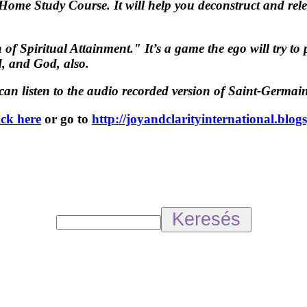
ome Study Course. It will help you deconstruct and re
f Spiritual Attainment." It’s a game the ego will try to 
, and God, also.
u can listen to the audio recorded version of Saint-Germai
ick here
or go to
http://joyandclarityinternational.blog