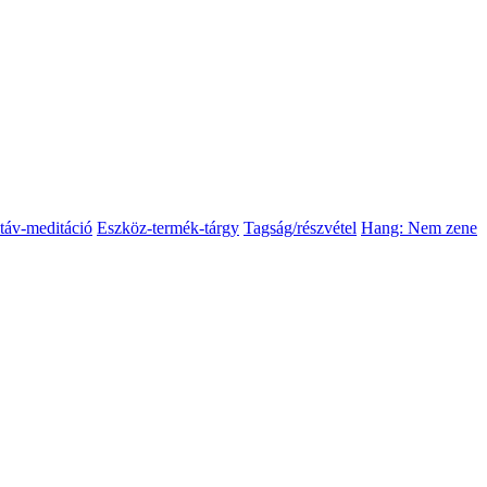
táv-meditáció
Eszköz-termék-tárgy
Tagság/részvétel
Hang: Nem zene