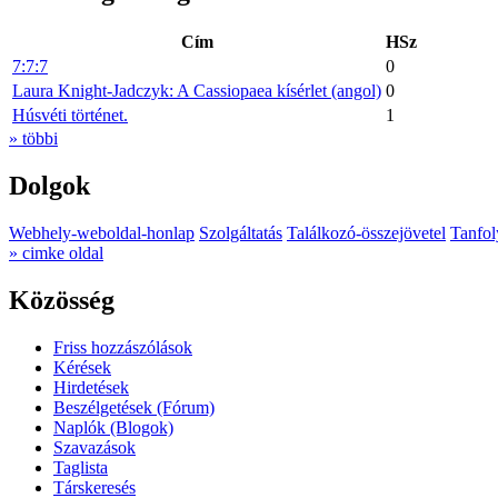
Cím
HSz
7:7:7
0
Laura Knight-Jadczyk: A Cassiopaea kísérlet (angol)
0
Húsvéti történet.
1
» többi
Dolgok
Webhely-weboldal-honlap
Szolgáltatás
Találkozó-összejövetel
Tanfol
» cimke oldal
Közösség
Friss hozzászólások
Kérések
Hirdetések
Beszélgetések (Fórum)
Naplók (Blogok)
Szavazások
Taglista
Társkeresés