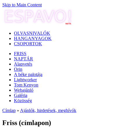
Skip to Main Content
OLVASNIVALÓK
HANGANYAGOK
CSOPORTOK
FRISS
NAPTÁR
Alapvetés
Orin
A béke palotája
Lightworker
Tom Kenyon
Webajánló
Galéria
Közösség
Címlap
»
Ajánlók, hirdetések, meghívók
Friss (címlapon)