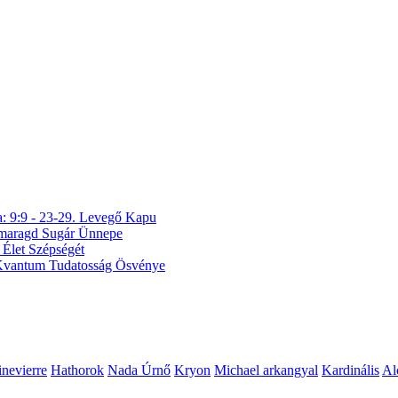
a: 9:9 - 23-29. Levegő Kapu
 Smaragd Sugár Ünnepe
 Élet Szépségét
A Kvantum Tudatosság Ösvénye
nevierre
Hathorok
Nada Úrnő
Kryon
Michael arkangyal
Kardinális
Al