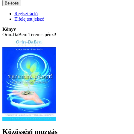
Regisztráció
Elfelejtett jelszó
Könyv
Orin-DaBen: Teremts pénzt!
Közösségi mozgás