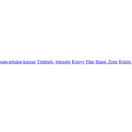
yam-tréning-kurzus
Történés, jelenség
Könyv
Film
Hang: Zene
Közös 