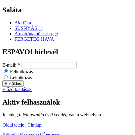
Saláta
Aki fél a...
SUSNYÁS :-)
A matróna bölcsessége
FERGETEG HAVA
ESPAVO! hírlevél
E-mail:
*
Feliratkozás
Leiratkozás
Előző kiadások
Aktív felhasználók
Jelenleg
0 felhasználó
és
0 vendég
van a webhelyen.
Oldal teteje
|
Címlap