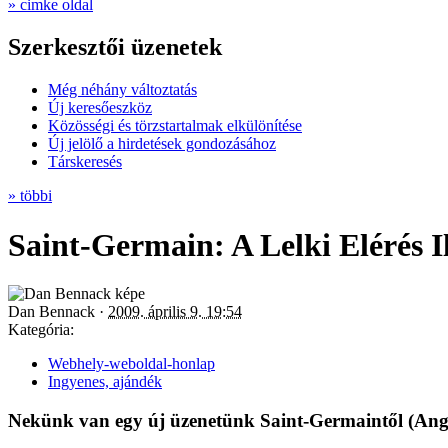
» cimke oldal
Szerkesztői üzenetek
Még néhány változtatás
Új keresőeszköz
Közösségi és törzstartalmak elkülönítése
Új jelölő a hirdetések gondozásához
Társkeresés
» többi
Saint-Germain: A Lelki Elérés Il
Dan Bennack ·
2009. április 9. 19:54
Kategória:
Webhely-weboldal-honlap
Ingyenes, ajándék
Nekünk van egy új üzenetünk Saint-Germaintől (Ang