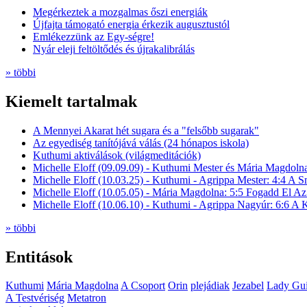
Megérkeztek a mozgalmas őszi energiák
Újfajta támogató energia érkezik augusztustól
Emlékezzünk az Egy-ségre!
Nyár eleji feltöltődés és újrakalibrálás
» többi
Kiemelt tartalmak
A Mennyei Akarat hét sugara és a "felsőbb sugarak"
Az egyediség tanítójává válás (24 hónapos iskola)
Kuthumi aktiválások (világmeditációk)
Michelle Eloff (09.09.09) - Kuthumi Mester és Mária Magdoln
Michelle Eloff (10.03.25) - Kuthumi - Agrippa Mester: 4:4 A
Michelle Eloff (10.05.05) - Mária Magdolna: 5:5 Fogadd El Az
Michelle Eloff (10.06.10) - Kuthumi - Agrippa Nagyúr: 6:6 
» többi
Entitások
Kuthumi
Mária Magdolna
A Csoport
Orin
plejádiak
Jezabel
Lady Gui
A Testvériség
Metatron