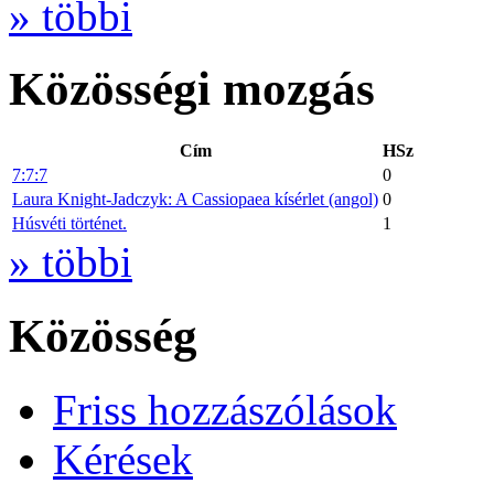
» többi
Közösségi mozgás
Cím
HSz
7:7:7
0
Laura Knight-Jadczyk: A Cassiopaea kísérlet (angol)
0
Húsvéti történet.
1
» többi
Közösség
Friss hozzászólások
Kérések