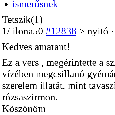
Tetszik(1)
1
/
ilona50
#12838
> nyitó ·
Kedves amarant!
Ez a vers , megérintette a s
vízében megcsillanó gyémán
szerelem illatát, mint tavas
rózsaszirmon.
Köszönöm