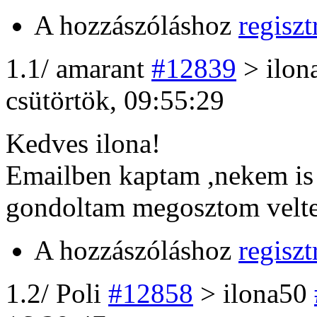
A hozzászóláshoz
regiszt
1
.1/
amarant
#12839
> ilon
csütörtök, 09:55:29
Kedves ilona!
Emailben kaptam ,nekem is 
gondoltam megosztom velte
A hozzászóláshoz
regiszt
1
.2/
Poli
#12858
> ilona50