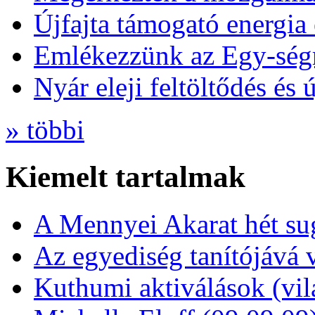
Újfajta támogató energia 
Emlékezzünk az Egy-ség
Nyár eleji feltöltődés és 
» többi
Kiemelt tartalmak
A Mennyei Akarat hét sug
Az egyediség tanítójává 
Kuthumi aktiválások (vi