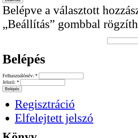
Belépve a választott hozzás
„Beállítás” gombbal rögzíth
Belépés
Felhasználónév:
*
Jelszó:
*
Regisztráció
Elfelejtett jelszó
Könyv