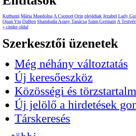
Entitások
Kuthumi
Mária Magdolna
A Csoport
Orin
plejádiak
Jezabel
Lady Gui
Quan Yin
DaBen
Shamballa Arany Tanácsa
Saint-Germain
A Testvér
» cimke oldal
Szerkesztői üzenetek
Még néhány változtatás
Új keresőeszköz
Közösségi és törzstartalm
Új jelölő a hirdetések g
Társkeresés