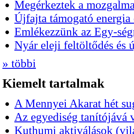
Megérkeztek a mozgalmas
Újfajta támogató energia 
Emlékezzünk az Egy-ség
Nyár eleji feltöltődés és 
» többi
Kiemelt tartalmak
A Mennyei Akarat hét sug
Az egyediség tanítójává 
Kuthumi aktiválások (vi