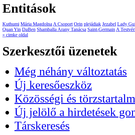
Entitások
Kuthumi
Mária Magdolna
A Csoport
Orin
plejádiak
Jezabel
Lady Gui
Quan Yin
DaBen
Shamballa Arany Tanácsa
Saint-Germain
A Testvér
» cimke oldal
Szerkesztői üzenetek
Még néhány változtatás
Új keresőeszköz
Közösségi és törzstartalm
Új jelölő a hirdetések g
Társkeresés