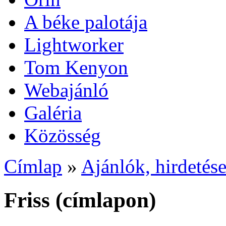
A béke palotája
Lightworker
Tom Kenyon
Webajánló
Galéria
Közösség
Címlap
»
Ajánlók, hirdetés
Friss (címlapon)