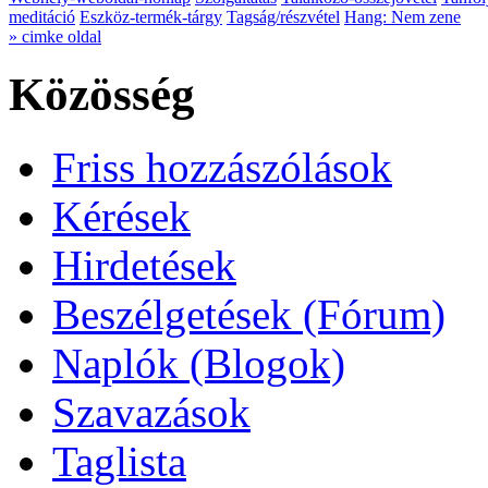
meditáció
Eszköz-termék-tárgy
Tagság/részvétel
Hang: Nem zene
» cimke oldal
Közösség
Friss hozzászólások
Kérések
Hirdetések
Beszélgetések (Fórum)
Naplók (Blogok)
Szavazások
Taglista