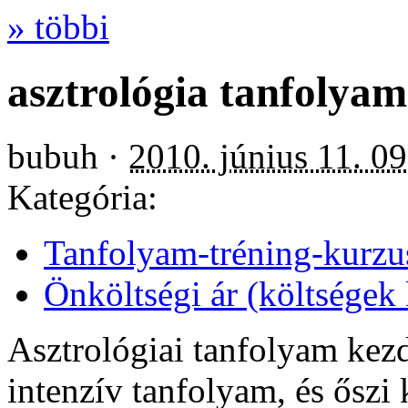
» többi
asztrológia tanfolya
bubuh ·
2010. június 11. 0
Kategória:
Tanfolyam-tréning-kurzu
Önköltségi ár (költségek
Asztrológiai tanfolyam kez
intenzív tanfolyam, és őszi