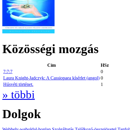
Közösségi mozgás
Cím
HSz
7:7:7
0
Laura Knight-Jadczyk: A Cassiopaea kísérlet (angol)
0
Húsvéti történet.
1
» többi
Dolgok
Webhely-weboldal-honlap
Szolgáltatás
Találkozó-összejövetel
Tanfol