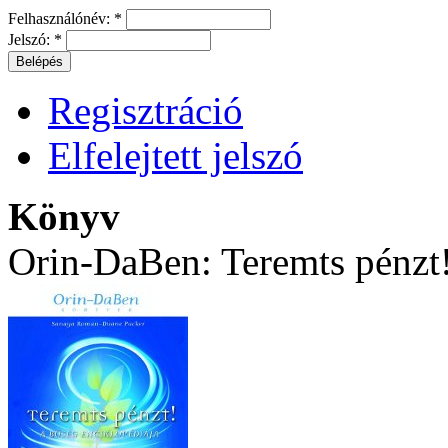
Felhasználónév:
*
Jelszó:
*
Regisztráció
Elfelejtett jelszó
Könyv
Orin-DaBen: Teremts pénzt