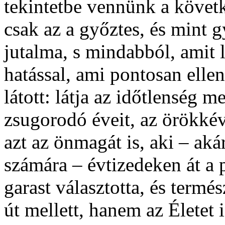
tekintetbe vennünk a követ
csak az a győztes, és mint g
jutalma, s mindabból, amit l
hatással, ami pontosan elle
látott: látja az időtlenség m
zsugorodó éveit, az örökkéva
azt az önmagát is, aki – ak
számára – évtizedeken át a p
garast választotta, és termé
út mellett, hanem az Életet 