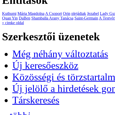
Entitások
Kuthumi
Mária Magdolna
A Csoport
Orin
plejádiak
Jezabel
Lady Gui
Quan Yin
DaBen
Shamballa Arany Tanácsa
Saint-Germain
A Testvér
» cimke oldal
Szerkesztői üzenetek
Még néhány változtatás
Új keresőeszköz
Közösségi és törzstartalm
Új jelölő a hirdetések g
Társkeresés