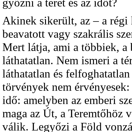
győzni a teret és az időt?
Akinek sikerült, az – a régi
beavatott vagy szakrális s
Mert látja, ami a többiek, 
láthatatlan. Nem ismeri a tér
láthatatlan és felfoghatatla
törvények nem érvényesek: 
idő: amelyben az emberi sz
maga az Út, a Teremtőhöz v
válik. Legyőzi a Föld vonzás