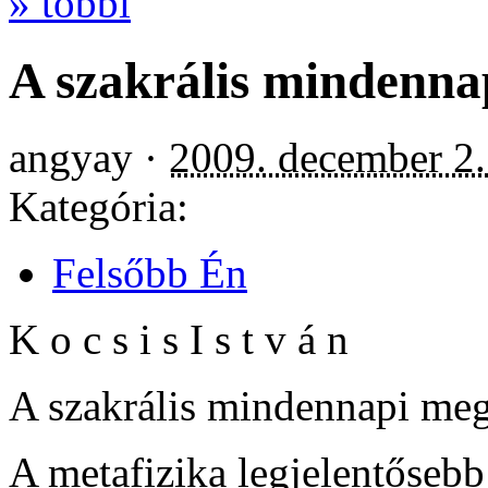
» többi
A szakrális mindennap
angyay ·
2009. december 2.
Kategória:
Felsőbb Én
K o c s i s I s t v á n
A szakrális mindennapi meg
A metafizika legjelentőseb