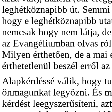
leghétköznapibb út. Semmi 
hogy e leghétköznapibb uta
nemcsak hogy nem látja, de s
az Evangéliumban olvas róla
Milyen érthetően, de a mai
érthetetlenül beszél erről 
Alapkérdéssé válik, hogy tu
önmagunkat legyőzni. És me
kérdést leegyszerűsíteni, a