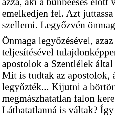
azzá, aki a bűnbeesés előtt 
emelkedjen fel. Azt juttass
szellemi. Legyőzvén önmagá
Önmaga legyőzésével, azaz K
teljesítésével tulajdonképpe
apostolok a Szentlélek álta
Mit is tudtak az apostolok, 
legyőzték... Kijutni a börtö
megmászhatatlan falon keres
Láthatatlanná is váltak? Íg