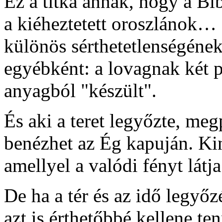
Ez a titka annak, hogy a Bi
a kiéheztetett oroszlánok…
különös sérthetetlenségének 
egyébként: a lovagnak két p
anyagból "készült".
És aki a teret legyőzte, megp
benézhet az Ég kapuján. Ki
amellyel a valódi fényt látja
De ha a tér és az idő legy
azt is érthetőbbé kellene 