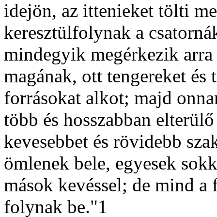
idejön, az ittenieket tölti 
keresztülfolynak a csatorná
mindegyik megérkezik arra a
magának, ott tengereket és 
forrásokat alkot; majd onna
több és hosszabban elterülő
kevesebbet és rövidebb szak
ömlenek bele, egyesek sokka
mások kevéssel; de mind a f
folynak be."1