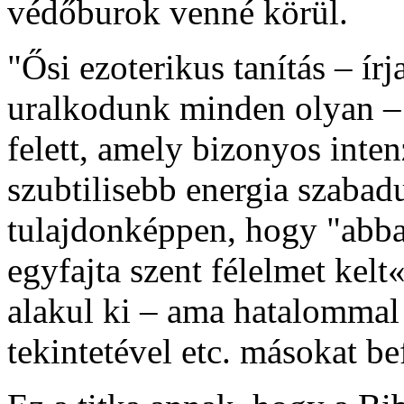
védőburok venné körül.
"Ősi ezoterikus tanítás – írj
uralkodunk minden olyan – 
felett, amely bizonyos inte
szubtilisebb energia szabad
tulajdonképpen, hogy "abba
egyfajta szent félelmet kel
alakul ki – ama hatalommal
tekintetével etc. másokat be