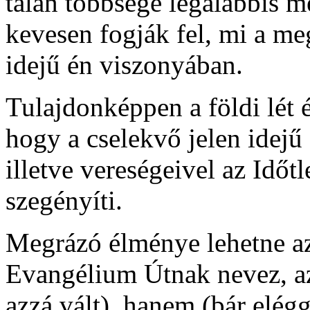
talán többsége legalábbis me
kevesen fogják fel, mi a me
idejű én viszonyában.
Tulajdonképpen a földi lét ér
hogy a cselekvő jelen idejű
illetve vereségeivel az Időt
szegényíti.
Megrázó élménye lehetne az
Evangélium Útnak nevez, az
azzá vált), hanem (bár elégg