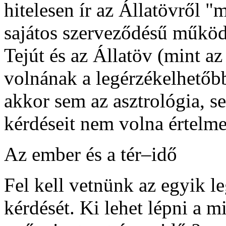
hitelesen ír az Állatövről "
sajátos szerveződésű működ
Tejút és az Állatöv (mint a
volnának a legérzékelhetőbb
akkor sem az asztrológia, s
kérdéseit nem volna értel
Az ember és a tér–idő
Fel kell vetnünk az egyik l
kérdését. Ki lehet lépni a m