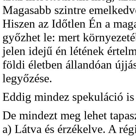
Magasabb szintre emelkedv
Hiszen az Időtlen Én a ma
győzhet le: mert környezeté
jelen idejű én létének értel
földi életben állandóan újjá
legyőzése.
Eddig mindez spekuláció is 
De mindezt meg lehet tapasz
a) Látva és érzékelve. A ré