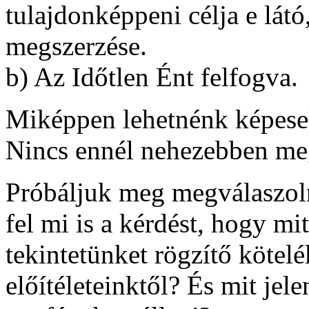
tulajdonképpeni célja e látó
megszerzése.
b) Az Időtlen Ént felfogva.
Miképpen lehetnénk képesek
Nincs ennél nehezebben meg
Próbáljuk meg megválaszoln
fel mi is a kérdést, hogy mi
tekintetünket rögzítő kötel
előítéleteinktől? És mit jele