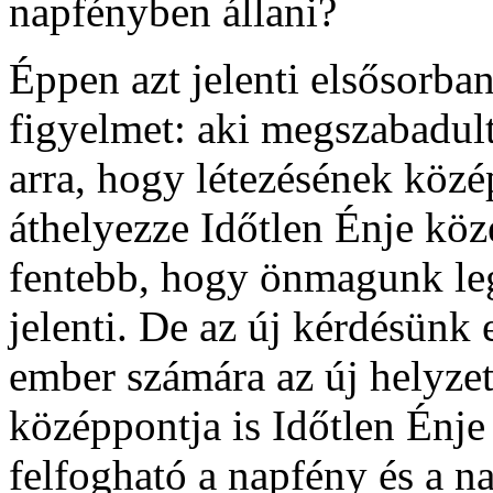
napfényben állani?
Éppen azt jelenti elsősorba
figyelmet: aki megszabadult
arra, hogy létezésének közép
áthelyezze Időtlen Énje kö
fentebb, hogy önmagunk le
jelenti. De az új kérdésünk 
ember számára az új helyzet
középpontja is Időtlen Énj
felfogható a napfény és a n