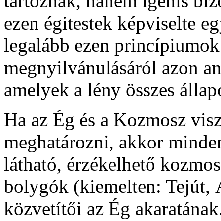
tartoznak, hanem igenis bi
ezen égitestek képviselte e
legalább ezen princípiumo
megnyilvánulásáról azon an
amelyek a lény összes állap
Ha az Ég és a Kozmosz visz
meghatározni, akkor minden
látható, érzékelhető kozmosz
bolygók (kiemelten: Tejút, 
közvetítői az Ég akaratának