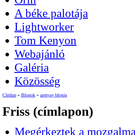
A béke palotája
Lightworker
Tom Kenyon
Webajánló
Galéria
Közösség
Címlap
»
Blogok
»
angyay blogja
Friss (címlapon)
Megérkeztek a mozgalmas