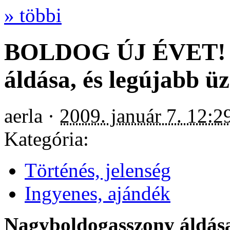
» többi
BOLDOG ÚJ ÉVET! N
áldása, és legújabb ü
aerla ·
2009. január 7. 12:2
Kategória:
Történés, jelenség
Ingyenes, ajándék
Nagyboldogasszony áldása