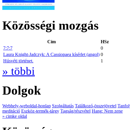
Közösségi mozgás
Cím
HSz
7:7:7
0
Laura Knight-Jadczyk: A Cassiopaea kísérlet (angol)
0
Húsvéti történet.
1
» többi
Dolgok
Webhely-weboldal-honlap
Szolgáltatás
Találkozó-összejövetel
Tanfol
meditáció
Eszköz-termék-tárgy
Tagság/részvétel
Hang: Nem zene
» cimke oldal