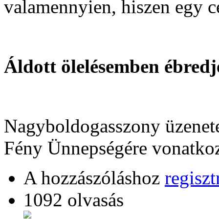
valamennyien, hiszen egy c
Áldott ölelésemben ébredj
Nagyboldogasszony üzenete
Fény Ünnepségére vonatkoz
A hozzászóláshoz
regiszt
1092 olvasás