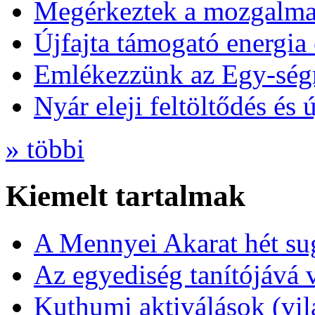
Megérkeztek a mozgalmas
Újfajta támogató energia 
Emlékezzünk az Egy-ség
Nyár eleji feltöltődés és 
» többi
Kiemelt tartalmak
A Mennyei Akarat hét sug
Az egyediség tanítójává 
Kuthumi aktiválások (vi