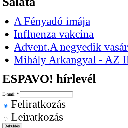
Saláta
A Fényadó imája
Influenza vakcina
Advent.A negyedik vasár
Mihály Arkangyal - A
ESPAVO! hírlevél
E-mail:
*
Feliratkozás
Leiratkozás