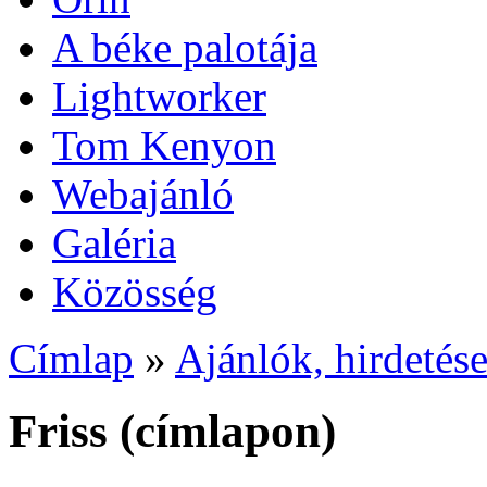
A béke palotája
Lightworker
Tom Kenyon
Webajánló
Galéria
Közösség
Címlap
»
Ajánlók, hirdetés
Friss (címlapon)