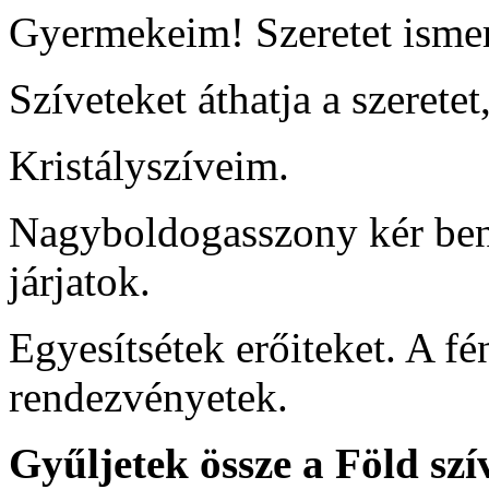
Gyermekeim! Szeretet ismert
Szíveteket áthatja a szeretet
Kristályszíveim.
Nagyboldogasszony kér ben
járjatok.
Egyesítsétek erőiteket. A f
rendezvényetek.
Gyűljetek össze a Föld szí