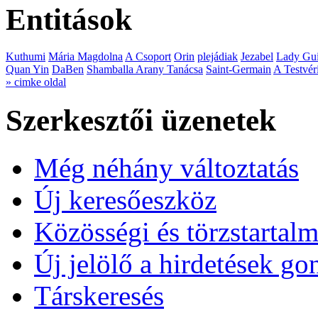
Entitások
Kuthumi
Mária Magdolna
A Csoport
Orin
plejádiak
Jezabel
Lady Gui
Quan Yin
DaBen
Shamballa Arany Tanácsa
Saint-Germain
A Testvér
» cimke oldal
Szerkesztői üzenetek
Még néhány változtatás
Új keresőeszköz
Közösségi és törzstartalm
Új jelölő a hirdetések g
Társkeresés