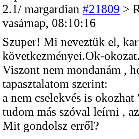
2
.1/
margardian
#21809
> R
vasárnap, 08:10:16
Szuper! Mi neveztük el, kar
következményei.Ok-okozat
Viszont nem mondanám , hog
tapasztalatom szerint:
a nem cselekvés is okozhat
tudom más szóval leírni , az
Mit gondolsz erről?