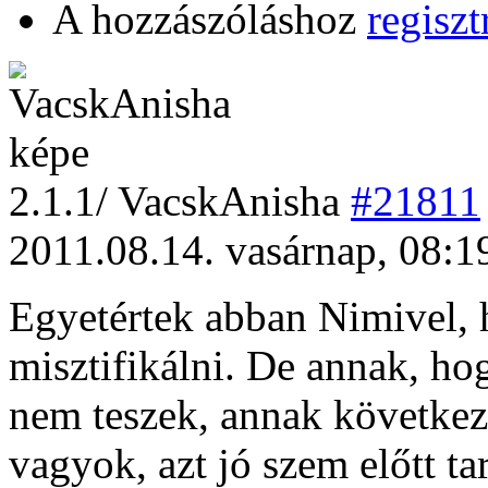
A hozzászóláshoz
regiszt
2
.1.1/
VacskAnisha
#21811
2011.08.14. vasárnap, 08:1
Egyetértek abban Nimivel, 
misztifikálni. De annak, ho
nem teszek, annak következm
vagyok, azt jó szem előtt ta