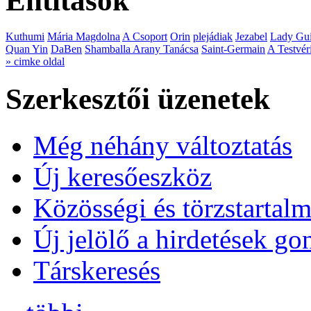
Entitások
Kuthumi
Mária Magdolna
A Csoport
Orin
plejádiak
Jezabel
Lady Gui
Quan Yin
DaBen
Shamballa Arany Tanácsa
Saint-Germain
A Testvér
» cimke oldal
Szerkesztői üzenetek
Még néhány változtatás
Új keresőeszköz
Közösségi és törzstartalm
Új jelölő a hirdetések g
Társkeresés