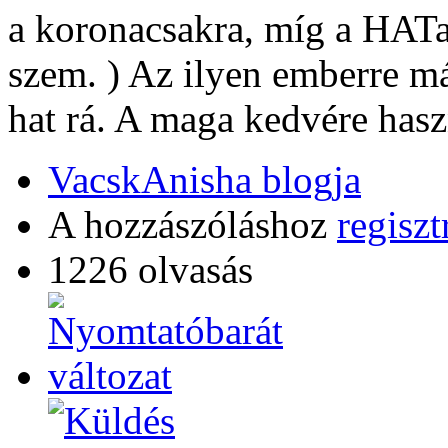
a koronacsakra, míg a HAT
szem. ) Az ilyen emberre m
hat rá. A maga kedvére haszn
VacskAnisha blogja
A hozzászóláshoz
regiszt
1226 olvasás