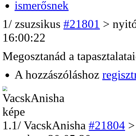
1
/
zsuzsikus
#21801
> nyitó
16:00:22
Megosztanád a tapasztalatai
A hozzászóláshoz
regiszt
1
.1/
VacskAnisha
#21804
>