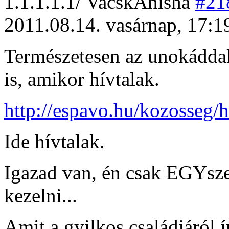
1
.1.1.1.1/
VacskAnisha
#21
2011.08.14. vasárnap, 17:1
Természetesen az unokáddal
is, amikor hívtalak.
http://espavo.hu/kozosseg/h
Ide hívtalak.
Igazad van, én csak EGYsze
kezelni...
Amit a gyilkos családjáról ír