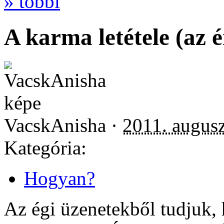
» többi
A karma letétele (az
VacskAnisha ·
2011. augusz
Kategória:
Hogyan?
Az égi üzenetekből tudjuk,