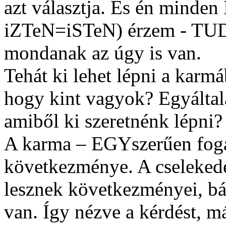
azt választja. És én mind
iZTeN=iSTeN) érzem - TUD
mondanak az úgy is van.
Tehát ki lehet lépni a kar
hogy kint vagyok? Egyáltalá
amiből ki szeretnénk lépni?
A karma – EGYszerűen foga
következménye. A cseleked
lesznek következményei, bár
van. Így nézve a kérdést, m