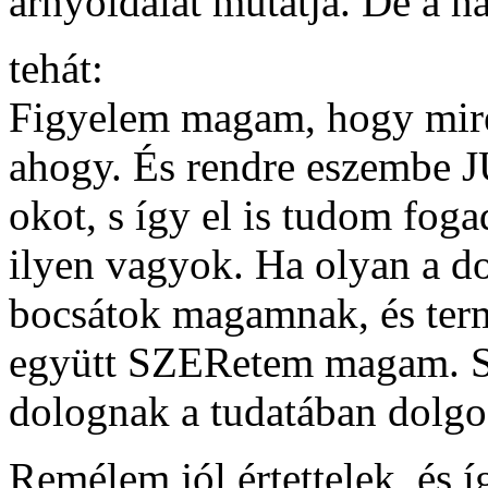
árnyoldalát mutatja. De a ha
tehát:
Figyelem magam, hogy mire 
ahogy. És rendre eszembe J
okot, s így el is tudom fog
ilyen vagyok. Ha olyan a d
bocsátok magamnak, és term
együtt SZERetem magam. S 
dolognak a tudatában dol
Remélem jól értettelek, és 