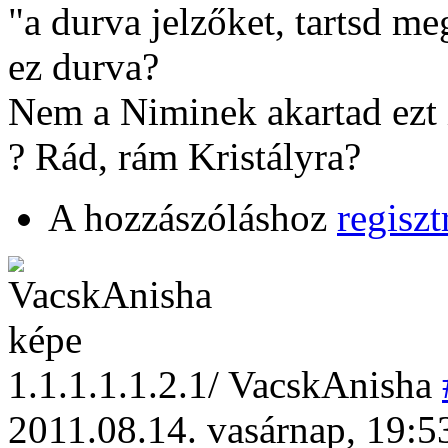
"a durva jelzőket, tartsd m
ez durva?
Nem a Niminek akartad ezt í
? Rád, rám Kristályra?
A hozzászóláshoz
regiszt
1
.1.1.1.1.2.1/
VacskAnisha
2011.08.14. vasárnap, 19:5