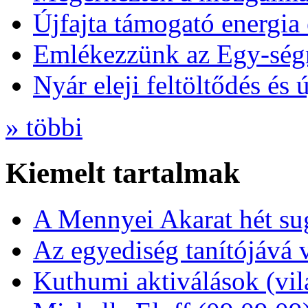
Újfajta támogató energia 
Emlékezzünk az Egy-ség
Nyár eleji feltöltődés és 
» többi
Kiemelt tartalmak
A Mennyei Akarat hét sug
Az egyediség tanítójává 
Kuthumi aktiválások (vi