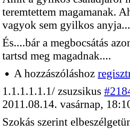
teremtettem magamanak. Ah
vagyok sem gyilkos anyja...
És....bár a megbocsátás azon
tartsd meg magadnak....
A hozzászóláshoz
regiszt
1
.1.1.1.1.1/
zsuzsikus
#218
2011.08.14. vasárnap, 18:1
Szokás szerint elbeszélget