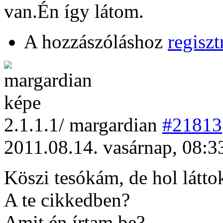
van.Én így látom.
A hozzászóláshoz
regiszt
2
.1.1.1/
margardian
#21813
2011.08.14. vasárnap, 08:3
Köszi tesókám, de hol láttok
A te cikkedben?
Amit én írtam be?