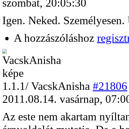
szombat, 20:05:30
Igen. Neked. Személyesen. Ú
A hozzászóláshoz
regiszt
1
.1.1/
VacskAnisha
#21806
2011.08.14. vasárnap, 07:0
Az este nem akartam nyíltan