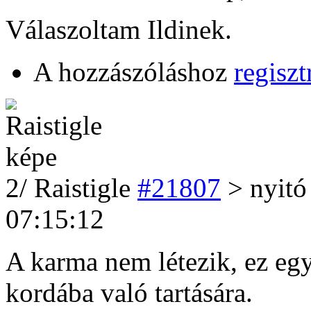
Válaszoltam Ildinek.
A hozzászóláshoz
regiszt
2
/
Raistigle
#21807
> nyitó
07:15:12
A karma nem létezik, ez egy
kordába való tartására.