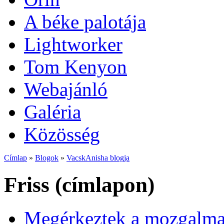
A béke palotája
Lightworker
Tom Kenyon
Webajánló
Galéria
Közösség
Címlap
»
Blogok
»
VacskAnisha blogja
Friss (címlapon)
Megérkeztek a mozgalmas