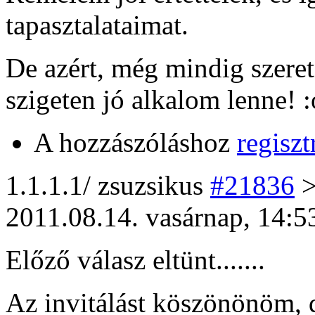
tapasztalataimat.
De azért, még mindig szeret
szigeten jó alkalom lenne! :
A hozzászóláshoz
regiszt
1
.1.1.1/
zsuzsikus
#21836
>
2011.08.14. vasárnap, 14:5
Előző válasz eltünt.......
Az invitálást köszönönöm, 