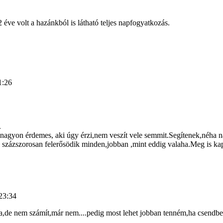
ve volt a hazánkból is látható teljes napfogyatkozás.
1:26
.
st nagyon érdemes, aki úgy érzi,nem veszít vele semmit.Segítenek,néha
százszorosan felerősödik minden,jobban ,mint eddig valaha.Meg is kap
:23:34
ra,de nem számít,már nem....pedig most lehet jobban tenném,ha csendbe