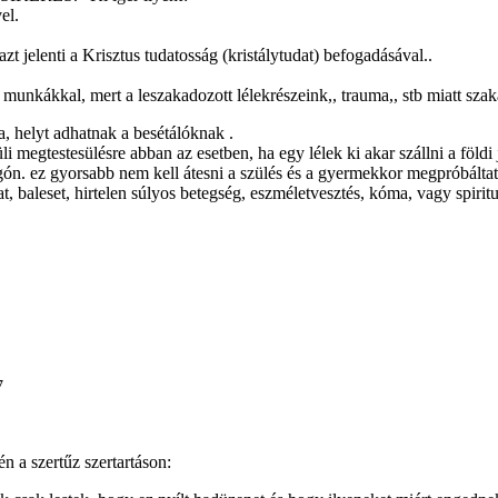
el.
t jelenti a Krisztus tudatosság (kristálytudat) befogadásával..
si munkákkal, mert a leszakadozott lélekrészeink,, trauma,, stb miatt szak
, helyt adhatnak a besétálóknak .
 megtestesülésre abban az esetben, ha egy lélek ki akar szállni a földi
ygón. ez gyorsabb nem kell átesni a szülés és a gyermekkor megpróbálta
 baleset, hirtelen súlyos betegség, eszméletvesztés, kóma, vagy spirituál
7
n a szertűz szertartáson: