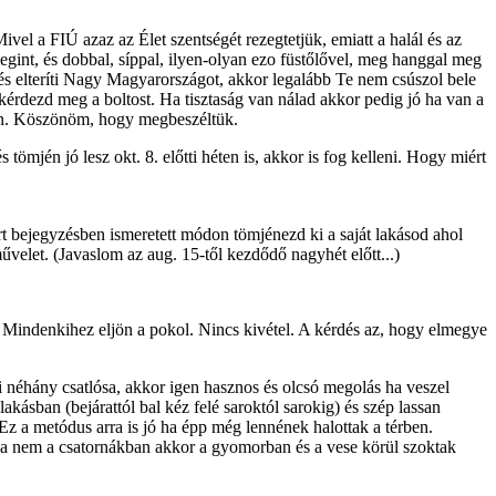
ivel a FIÚ azaz az Élet szentségét rezegtetjük, emiatt a halál és az
egint, és dobbal, síppal, ilyen-olyan ezo füstőlővel, meg hanggal meg
 elteríti Nagy Magyarországot, akkor legalább Te nem csúszol bele
érdezd meg a boltost. Ha tisztaság van nálad akkor pedig jó ha van a
amin. Köszönöm, hogy megbeszéltük.
mjén jó lesz okt. 8. előtti héten is, akkor is fog kelleni. Hogy miért
 bejegyzésben ismeretett módon tömjénezd ki a saját lakásod ahol
művelet. (Javaslom az aug. 15-től kezdődő nagyhét előtt...)
 Mindenkihez eljön a pokol. Nincs kivétel. A kérdés az, hogy elmegye
hány csatlósa, akkor igen hasznos és olcsó megolás ha veszel
kásban (bejárattól bal kéz felé saroktól sarokig) és szép lassan
z a metódus arra is jó ha épp még lennének halottak a térben.
t ha nem a csatornákban akkor a gyomorban és a vese körül szoktak