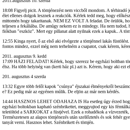
2011.augusztus 10. szerda
18:08 Figyelj picit. A tömjénezést nem viccből mondom. A térhiradó jel
élet ellenes dolgok lesznek a reakciók. Kérlek tedd meg, hogy előkés
mittomén hogy takaritanak. NEM EZ VOLT A feladat. De örülök, hogy 
teljesen a fekáliába. De amúgy nekem ez is mindegy. Ha nem tudod, ho
fiókban "eszköz". Mert egy pillanat alatt nyilnak ezek a kapuk.. A t
12:55 Kinga nyert, ő az első aki elvégezte a tömjénnel lakás füstölés
fontos mindez, ezzel még nem terhelném a csapatot, csak kérem, kér
2011. augusztus 9. kedd
17:09 HÁZI FELADAT! Kérlek, hogy szerezz be egyházi boltban tömjén
élsz. Ha több helyiség van (kerti ház pl.) azt is. Kérem, hogy aki ezt
201. augusztus 4 szerda
13:32 Egyre több felől kapok "csúnya" éjszakai élményekről beszámol
e? Ez pedig már az egyénen múlik. De eljön az már nem kérdés.
14:44 HASZNOS LEHET ODAHAZA IS Ha esetleg úgy érzed hogy a ház a
egyházi boltokban kapható szénbrikettet, meggyujtod egy kis fémtálkán 
teletöltöd a SARKOKAT a füstjével. Ezek a rohadékok a vízvezeték, a
Természetesen az alapos tömjénezés után szellőztetés és sok fehér gye
tanyát verni. Hasznos lehet. Szénbrikett és tömjén.