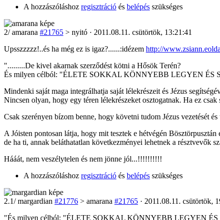
A hozzászóláshoz
regisztráció
és
belépés
szükséges
2
/
amarana
#21765
> nyitó · 2011.08.11. csütörtök, 13:21:41
Upsszzzzz!..és ha még ez is igaz?......:idézem
http://www.zsiann.eolda
".........De kivel akarnak szerződést kötni a Hősök Terén?
És milyen célból: "ÉLETE SOKKAL KÖNNYEBB LEGYEN ÉS SIKE
Mindenki saját maga integrálhatja saját lélekrészeit és Jézus segítségév
Nincsen olyan, hogy egy téren lélekrészeket osztogatnak. Ha ez csak
Csak szerényen bízom benne, hogy követni tudom Jézus vezetését és t
A Jóisten pontosan látja, hogy mit tesztek e hétvégén Bösztörpusztá
de ha ti, annak beláthatatlan következményei lehetnek a résztvevők s
Hááát, nem veszélytelen és nem jönne jól...!!!!!!!!!!
A hozzászóláshoz
regisztráció
és
belépés
szükséges
2
.1/
margardian
#21776
> amarana
#21765
· 2011.08.11. csütörtök, 
"És milyen célból: "ÉLETE SOKKAL KÖNNYEBB LEGYEN ÉS SIK