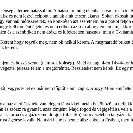
enség a térben hatással bír. A hatásra mindig ellenhatás van, reakció. M
zülsz és nem leszel célpontja annak amit te sem akarsz. Sokan okosak m
vannak módszereitek, én konkrétan azt szeretném ha a pokol feljön és
gy kell tömjént égetni és nem érthető az sem ahogy én leírtam, akkor k
ömjén és a szénbrikett nem drága és kifejezetten hasznos, mint a C-vit
t. Kérem hogy tegyük meg, nem ok nélkül kérem. A megmaradó brikett és tö
em, kérem.
t és hozzá szenet (nem sok költség). Majd az aug. 4-én 14:44-kor irt
 elvégezte, jelezze felém a megtörténtét. Részleteket nem kérek. Ez egy 
ót, vagyis lehet ez már nem főpróba ami zajlik. Ahogy Móni említette:
hol élsz tele van idegen lényekkel, netán beköltözött a tudjukki né
és szórsz rá gyantát, azaz tömjént. Majd fogod és végigsétálsz vele a la
 csatorna és a gázüzemü dolgok (pl. cirkó) környezetében tanyáznak. E
rtya égetése javallt. Nem árt ha te is benne állsz ebben a füstben, mer