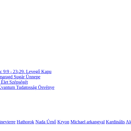
a: 9:9 - 23-29. Levegő Kapu
 Smaragd Sugár Ünnepe
 Élet Szépségét
A Kvantum Tudatosság Ösvénye
nevierre
Hathorok
Nada Úrnő
Kryon
Michael arkangyal
Kardinális
Al