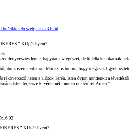
l.hu/cikkek/beszelgetesek3.html
RES." Ki ígér ilyent?
el.
 szemfényvesztés lenne, hagynám az egészet, de itt lelkeket akarnak be
úljutunk ezen a viharon. Már azt is tudom, hogy mégcsak figyelmeztetne
n és rákövetkező héten a Hősök Terén. Isten óvjon mindenkit a tévedé
zámára. Isten terjessze ki védelmét minden odatérőre! Ámen "
19:16:02
ERES." Ki ígér ilyent?