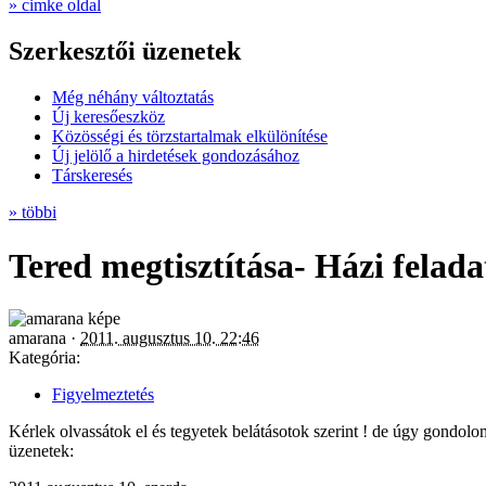
» cimke oldal
Szerkesztői üzenetek
Még néhány változtatás
Új keresőeszköz
Közösségi és törzstartalmak elkülönítése
Új jelölő a hirdetések gondozásához
Társkeresés
» többi
Tered megtisztítása- Házi feladat
amarana ·
2011. augusztus 10. 22:46
Kategória:
Figyelmeztetés
Kérlek olvassátok el és tegyetek belátásotok szerint ! de úgy gondolo
üzenetek: