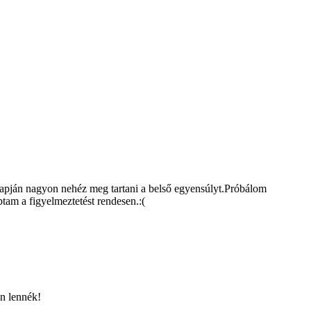
 napján nagyon nehéz meg tartani a belső egyensúlyt.Próbálom
tam a figyelmeztetést rendesen.:(
n lennék!