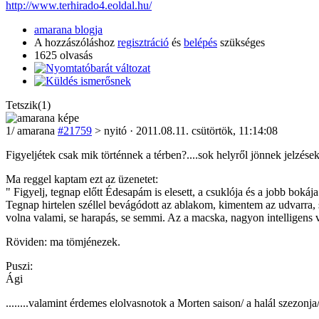
http://www.terhirado4.eoldal.hu/
amarana blogja
A hozzászóláshoz
regisztráció
és
belépés
szükséges
1625 olvasás
Tetszik(1)
1
/
amarana
#21759
> nyitó · 2011.08.11. csütörtök, 11:14:08
Figyeljétek csak mik történnek a térben?....sok helyről jönnek jelzése
Ma reggel kaptam ezt az üzenetet:
" Figyelj, tegnap előtt Édesapám is elesett, a csuklója és a jobb bok
Tegnap hirtelen széllel bevágódott az ablakom, kimentem az udvarra,
volna valami, se harapás, se semmi. Az a macska, nagyon intelligens 
Röviden: ma tömjénezek.
Puszi:
Ági
........valamint érdemes elolvasnotok a Morten saison/ a halál szezonja/ 