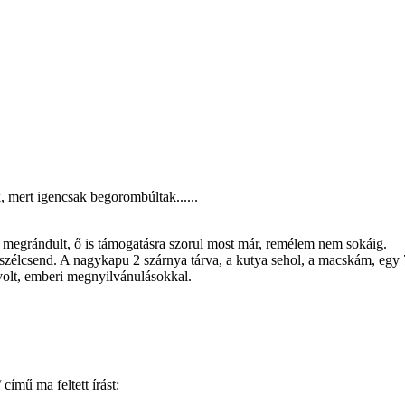
k, mert igencsak begorombúltak......
ája megrándult, ő is támogatásra szorul most már, remélem nem sokáig.
 szélcsend. A nagykapu 2 szárnya tárva, a kutya sehol, a macskám, egy
volt, emberi megnyilvánulásokkal.
című ma feltett írást: