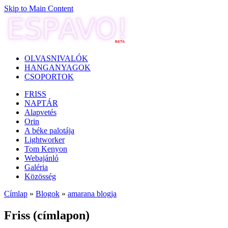
Skip to Main Content
OLVASNIVALÓK
HANGANYAGOK
CSOPORTOK
FRISS
NAPTÁR
Alapvetés
Orin
A béke palotája
Lightworker
Tom Kenyon
Webajánló
Galéria
Közösség
Címlap
»
Blogok
»
amarana blogja
Friss (címlapon)