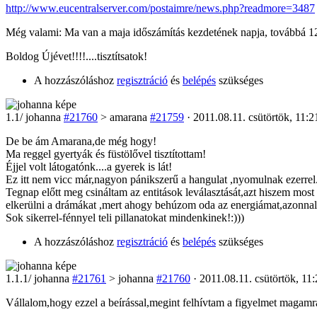
http://www.eucentralserver.com/postaimre/news.php?readmore=3487
Még valami: Ma van a maja időszámítás kezdetének napja, továbbá 12 é
Boldog Újévet!!!!....tisztítsatok!
A hozzászóláshoz
regisztráció
és
belépés
szükséges
1
.1/
johanna
#21760
> amarana
#21759
· 2011.08.11. csütörtök, 11:2
De be ám Amarana,de még hogy!
Ma reggel gyertyák és füstölővel tisztítottam!
Éjjel volt látogatónk....a gyerek is lát!
Ez itt nem vicc már,nagyon pánikszerű a hangulat ,nyomulnak ezerrel
Tegnap előtt meg csináltam az entitások leválasztását,azt hiszem mo
elkerülni a drámákat ,mert ahogy behúzom oda az energiámat,azonnal 
Sok sikerrel-fénnyel teli pillanatokat mindenkinek!:)))
A hozzászóláshoz
regisztráció
és
belépés
szükséges
1
.1.1/
johanna
#21761
> johanna
#21760
· 2011.08.11. csütörtök, 11
Vállalom,hogy ezzel a beírással,megint felhívtam a figyelmet magam