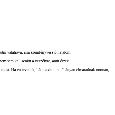
kötni valahova, ami szemfényvesztő hatalom.
m sem kell senkit a veszélyre, amit érzek.
stől most. Ha én tévedek, hát maximum néhányan elmaradnak onnnan,