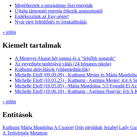
Megérkeztek a mozgalmas őszi energiák
Újfajta támogató energia érkezik augusztustól
Emlékezzünk az Egy-ségre!
Nyár eleji feltöltődés és újrakalibrálás
» többi
Kiemelt tartalmak
A Mennyei Akarat hét sugara és a "felsőbb sugarak"
Az egyediség tanítójává válás (24 hónapos iskola)
Kuthumi aktiválások (világmeditációk)
Michelle Eloff (09.09.09) - Kuthumi Mester és Mária Magdoln
Michelle Eloff (10.03.25) - Kuthumi - Agrippa Mester: 4:4 A
Michelle Eloff (10.05.05) - Mária Magdolna: 5:5 Fogadd El Az
Michelle Eloff (10.06.10) - Kuthumi - Agrippa Nagyúr: 6:6 
» többi
Entitások
Kuthumi
Mária Magdolna
A Csoport
Orin
plejádiak
Jezabel
Lady Gui
A Testvériség
Metatron