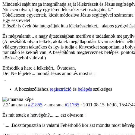
Mindenki saját maga integrálhatja saját lélekrészeit és Jézus segítségév
Nincsen olyan, hogy egy téren lélekrészeket osztogatnak."
Tökéletesen egyetértek, kicsit módosítva Jézus segítégével számomra az
Egy észrevétel :
Először is évek óta integráljuk itt a lélekrészeinket,,, alapos gyógyítá
És mégvalamit .. a nagy ájtatosságban merülve a tudatlanok megnyílva
(A besétálók olyan lelkek, akiknek megállapodásuk van születés nélküli
világegyetem takarékos és így is tudja a fényeseket szaporítani a bol
tranzitáló lelkeknél van. A besétálónak megterveznek belépési pontokat,
közösségéből valóval.)
Erősödik a harc a lelkekért.. Óvatosan.
De! Ne féljetek... mondá Jézus anno..és most is .
...
A hozzászóláshoz
regisztráció
és
belépés
szükséges
2
.2/
amarana
#21855
> amarana
#21765
· 2011.08.15. hétfő, 15:47:4
És mit tettek a hétvégén?,,,,,,,..ezt olvasom :
"......Bösztörpusztán is valami Fehérholló kör azt mondta most hétvégé