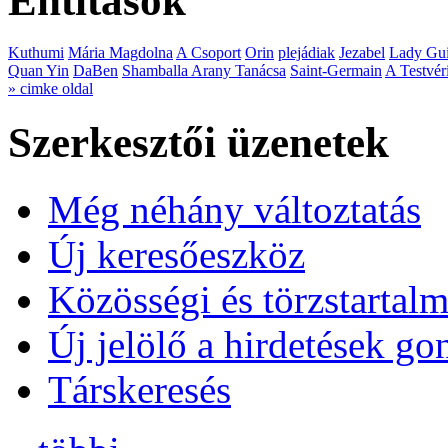
Entitások
Kuthumi
Mária Magdolna
A Csoport
Orin
plejádiak
Jezabel
Lady Gui
Quan Yin
DaBen
Shamballa Arany Tanácsa
Saint-Germain
A Testvér
» cimke oldal
Szerkesztői üzenetek
Még néhány változtatás
Új keresőeszköz
Közösségi és törzstartalm
Új jelölő a hirdetések g
Társkeresés