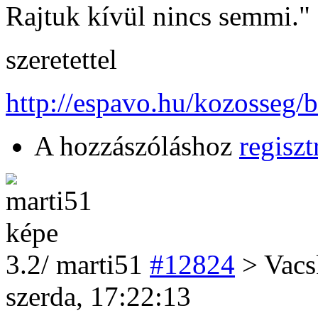
Rajtuk kívül nincs semmi."
szeretettel
http://espavo.hu/kozosseg/
A hozzászóláshoz
regiszt
3
.2/
marti51
#12824
> Vac
szerda, 17:22:13