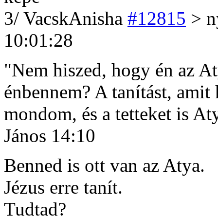
3
/
VacskAnisha
#12815
> ny
10:01:28
"Nem hiszed, hogy én az A
énbennem? A tanítást, amit
mondom, és a tetteket is At
János 14:10
Benned is ott van az Atya.
Jézus erre tanít.
Tudtad?