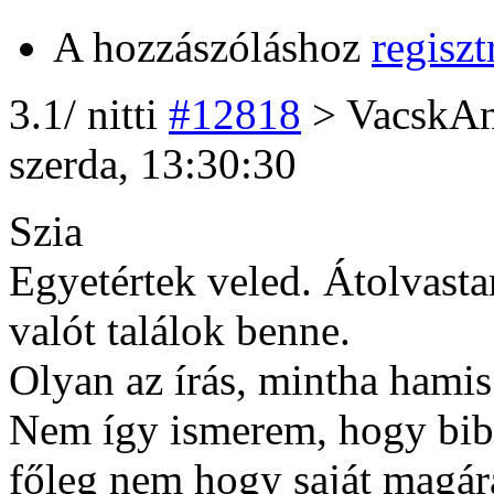
A hozzászóláshoz
regiszt
3
.1/
nitti
#12818
> VacskA
szerda, 13:30:30
Szia
Egyetértek veled. Átolvasta
valót találok benne.
Olyan az írás, mintha hamis
Nem így ismerem, hogy bibl
főleg nem hogy saját magára