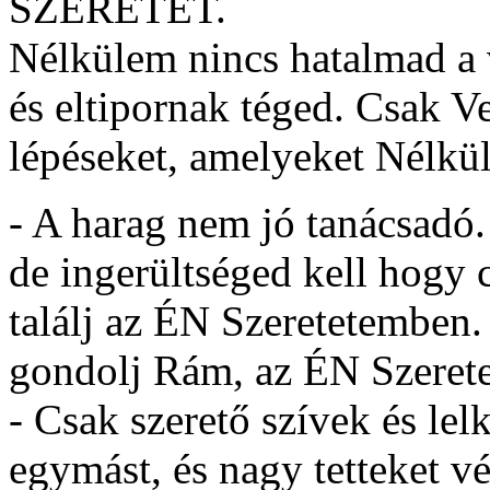
SZERETET.
Nélkülem nincs hatalmad a vi
és eltipornak téged. Csak V
lépéseket, amelyeket Nélkü
- A harag nem jó tanácsadó.
de ingerültséged kell hogy 
találj az ÉN Szeretetemben.
gondolj Rám, az ÉN Szeret
- Csak szerető szívek és lel
egymást, és nagy tetteket v