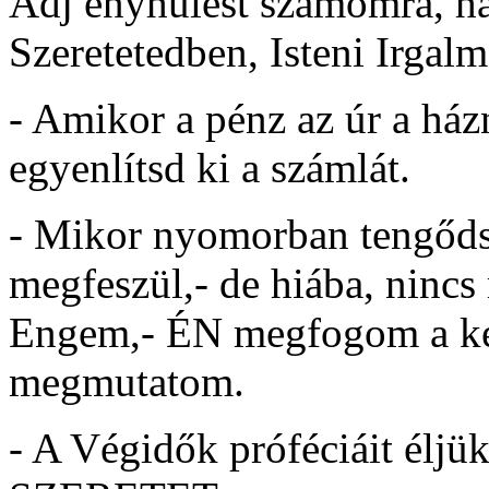
Adj enyhülést számomra, ha
Szeretetedben, Isteni Irgal
- Amikor a pénz az úr a ház
egyenlítsd ki a számlát.
- Mikor nyomorban tengődsz, 
megfeszül,- de hiába, nincs 
Engem,- ÉN megfogom a keze
megmutatom.
- A Végidők próféciáit élj