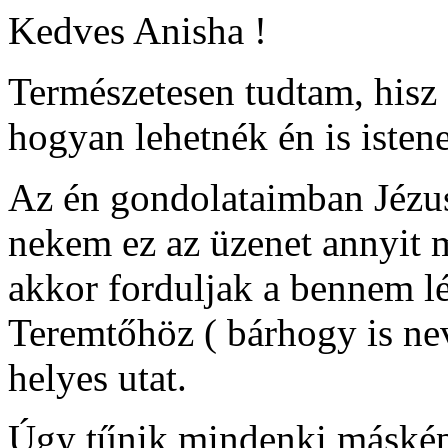
Kedves Anisha !
Természetesen tudtam, hisz
hogyan lehetnék én is iste
Az én gondolataimban Jézus 
nekem ez az üzenet annyit 
akkor forduljak a bennem lé
Teremtőhöz ( bárhogy is ne
helyes utat.
Úgy tűnik mindenki máskép