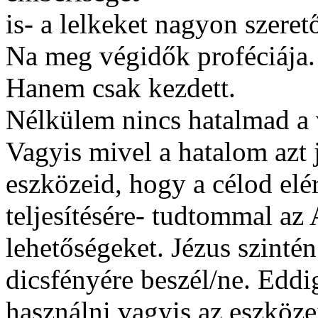
is- a lelkeket nagyon szerető
Na meg végidők proféciája.
Hanem csak kezdett.
Nélkülem nincs hatalmad a v
Vagyis mivel a hatalom azt
eszközeid, hogy a célod elér
teljesítésére- tudtommal az
lehetőségeket. Jézus szintén
dicsfényére beszél/ne. Eddi
használni vagyis az eszköze