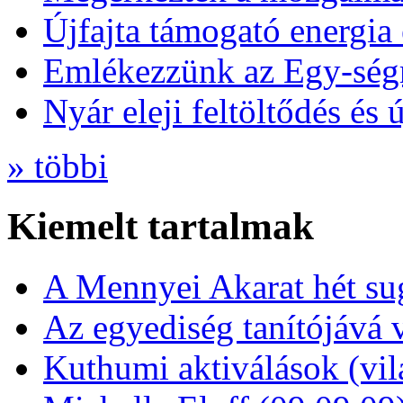
Újfajta támogató energia 
Emlékezzünk az Egy-ség
Nyár eleji feltöltődés és 
» többi
Kiemelt tartalmak
A Mennyei Akarat hét sug
Az egyediség tanítójává 
Kuthumi aktiválások (vi