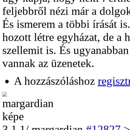
feljebbről nézi már a dolgoka
És ismerem a többi írását i
hozott létre egyházat, de a 
szellemit is. És ugyanabban 
vannak az üzenetek.
A hozzászóláshoz
regiszt
3
.1.1/
margardian
#12827
>