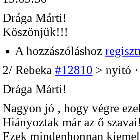
Drága Márti!
Köszönjük!!!
A hozzászóláshoz
regiszt
2
/
Rebeka
#12810
> nyitó ·
Drága Márti!
Nagyon jó , hogy végre ezek
Hiányoztak már az ő szavai
Ezek mindenhonnan kiemeli