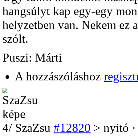
hangsúlyt kap egy-egy mond
helyzetben van. Nekem ez az
szólt.
Puszi: Márti
A hozzászóláshoz
regiszt
4
/
SzaZsu
#12820
> nyitó ·