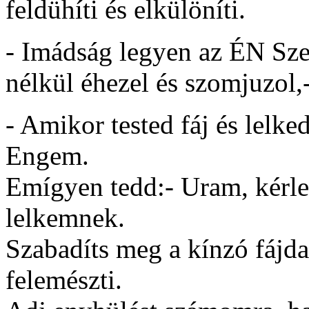
feldühíti és elkülöníti.
- Imádság legyen az ÉN Sze
nélkül éhezel és szomjuzol,-
- Amikor tested fáj és lelked
Engem.
Emígyen tedd:- Uram, kérle
lelkemnek.
Szabadíts meg a kínzó fájda
felemészti.