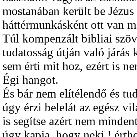
mostanában került be Jézus
háttérmunkásként ott van mi
Túl kompenzált bibliai szöv
tudatosság útján való járás 
sem érti mit hoz, ezért is n
Égi hangot.
És bár nem elítélendő és t
úgy érzi belelát az egész v
is segítse azért nem mindent
úgy kapja, hogy neki ! érth