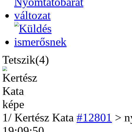
Tetszik(4)
1
/
Kertész Kata
#12801
> ny
19:09:50