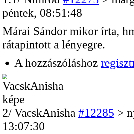
péntek, 08:51:48
Márai Sándor mikor írta, h
rátapintott a lényegre.
A hozzászóláshoz
regiszt
2
/
VacskAnisha
#12285
> ny
13:07:30