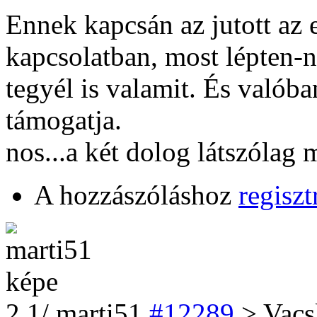
Ennek kapcsán az jutott a
kapcsolatban, most lépten-
tegyél is valamit. És valób
támogatja.
nos...a két dolog látszólag
A hozzászóláshoz
regiszt
2
.1/
marti51
#12289
> Vac