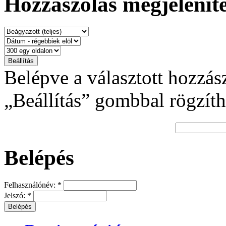
Hozzászólás megjeleníté
Belépve a választott hozzás
„Beállítás” gombbal rögzíth
Belépés
Felhasználónév:
*
Jelszó:
*