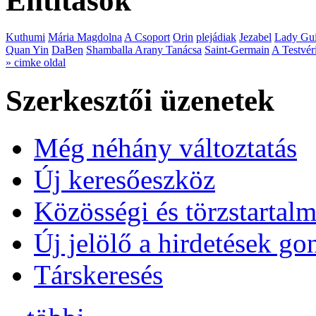
Entitások
Kuthumi
Mária Magdolna
A Csoport
Orin
plejádiak
Jezabel
Lady Gui
Quan Yin
DaBen
Shamballa Arany Tanácsa
Saint-Germain
A Testvér
» cimke oldal
Szerkesztői üzenetek
Még néhány változtatás
Új keresőeszköz
Közösségi és törzstartalm
Új jelölő a hirdetések g
Társkeresés