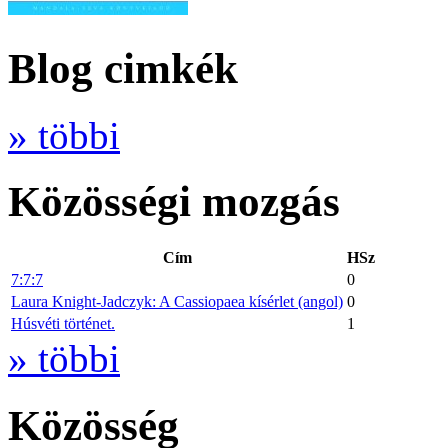
Blog cimkék
» többi
Közösségi mozgás
Cím
HSz
7:7:7
0
Laura Knight-Jadczyk: A Cassiopaea kísérlet (angol)
0
Húsvéti történet.
1
» többi
Közösség