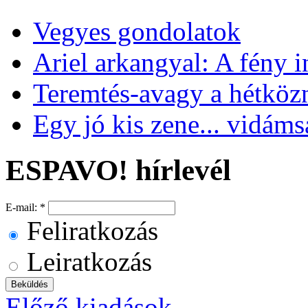
Vegyes gondolatok
Ariel arkangyal: A fény 
Teremtés-avagy a hétköz
Egy jó kis zene... vidámsá
ESPAVO! hírlevél
E-mail:
*
Feliratkozás
Leiratkozás
Előző kiadások