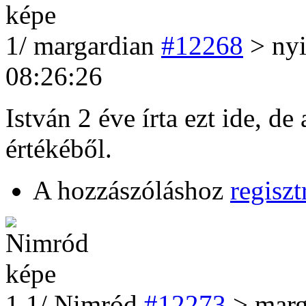
1
/
margardian
#12268
> nyi
08:26:26
István 2 éve írta ezt ide, d
értékéből.
A hozzászóláshoz
regiszt
1
.1/
Nimród
#12273
> marg