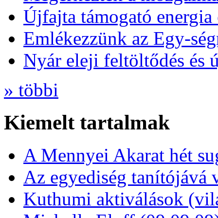
Újfajta támogató energia 
Emlékezzünk az Egy-ség
Nyár eleji feltöltődés és 
» többi
Kiemelt tartalmak
A Mennyei Akarat hét sug
Az egyediség tanítójává 
Kuthumi aktiválások (vi