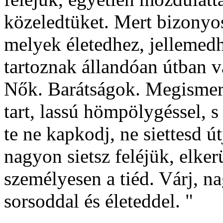
közeledtüket. Mert bizonyo
melyek életedhez, jellemedh
tartoznak állandóan útban v
Nők. Barátságok. Megismeré
tart, lassú hömpölygéssel, 
te ne kapkodj, ne siettesd ú
nagyon sietsz feléjük, elker
személyesen a tiéd. Várj, n
sorsoddal és életeddel. "