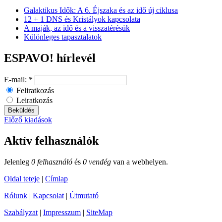
Galaktikus Idők: A 6. Éjszaka és az idő új ciklusa
12 + 1 DNS és Kristályok kapcsolata
A maják, az idő és a visszatérésük
Különleges tapasztalatok
ESPAVO! hírlevél
E-mail:
*
Feliratkozás
Leiratkozás
Előző kiadások
Aktív felhasználók
Jelenleg
0 felhasználó
és
0 vendég
van a webhelyen.
Oldal teteje
|
Címlap
Rólunk
|
Kapcsolat
|
Útmutató
Szabályzat
|
Impresszum
|
SiteMap