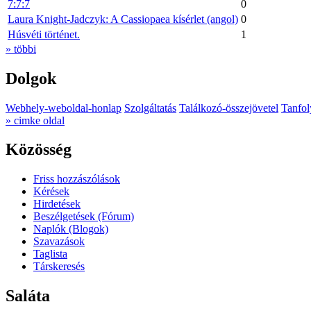
7:7:7
0
Laura Knight-Jadczyk: A Cassiopaea kísérlet (angol)
0
Húsvéti történet.
1
» többi
Dolgok
Webhely-weboldal-honlap
Szolgáltatás
Találkozó-összejövetel
Tanfol
» cimke oldal
Közösség
Friss hozzászólások
Kérések
Hirdetések
Beszélgetések (Fórum)
Naplók (Blogok)
Szavazások
Taglista
Társkeresés
Saláta