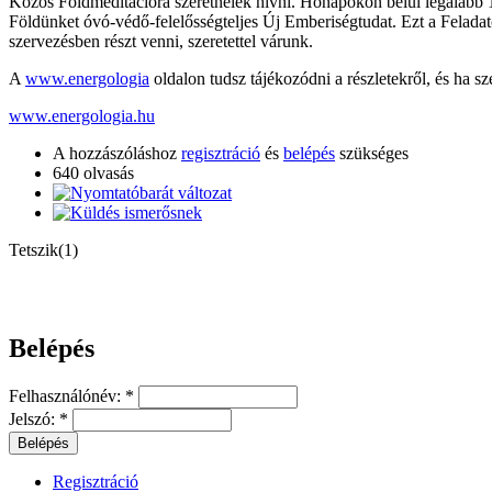
Közös Földmeditációra szeretnélek hívni. Hónapokon belül legalább 14
Földünket óvó-védő-felelősségteljes Új Emberiségtudat. Ezt a Feladat
szervezésben részt venni, szeretettel várunk.
A
www.energologia
oldalon tudsz tájékozódni a részletekről, és ha sz
www.energologia.hu
A hozzászóláshoz
regisztráció
és
belépés
szükséges
640 olvasás
Tetszik(1)
Belépés
Felhasználónév:
*
Jelszó:
*
Regisztráció