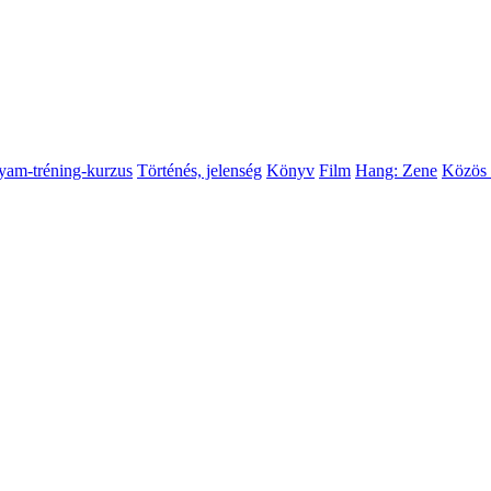
yam-tréning-kurzus
Történés, jelenség
Könyv
Film
Hang: Zene
Közös 