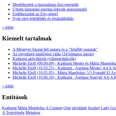
Megérkeztek a mozgalmas őszi energiák
Újfajta támogató energia érkezik augusztustól
Emlékezzünk az Egy-ségre!
Nyár eleji feltöltődés és újrakalibrálás
» többi
Kiemelt tartalmak
A Mennyei Akarat hét sugara és a "felsőbb sugarak"
Az egyediség tanítójává válás (24 hónapos iskola)
Kuthumi aktiválások (világmeditációk)
Michelle Eloff (09.09.09) - Kuthumi Mester és Mária Magdoln
Michelle Eloff (10.03.25) - Kuthumi - Agrippa Mester: 4:4 A
Michelle Eloff (10.05.05) - Mária Magdolna: 5:5 Fogadd El Az
Michelle Eloff (10.06.10) - Kuthumi - Agrippa Nagyúr: 6:6 
» többi
Entitások
Kuthumi
Mária Magdolna
A Csoport
Orin
plejádiak
Jezabel
Lady Gui
A Testvériség
Metatron