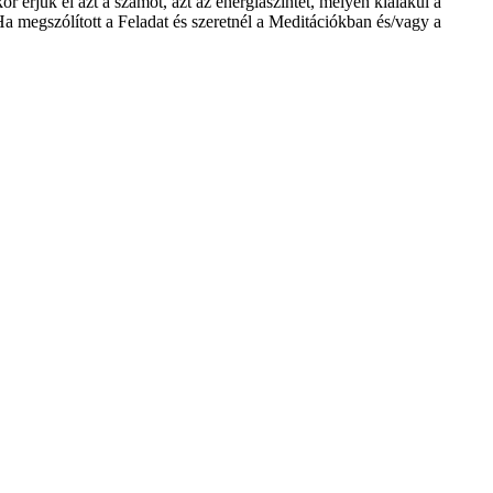
érjük el azt a számot, azt az energiaszintet, melyen kialakul a
a megszólított a Feladat és szeretnél a Meditációkban és/vagy a