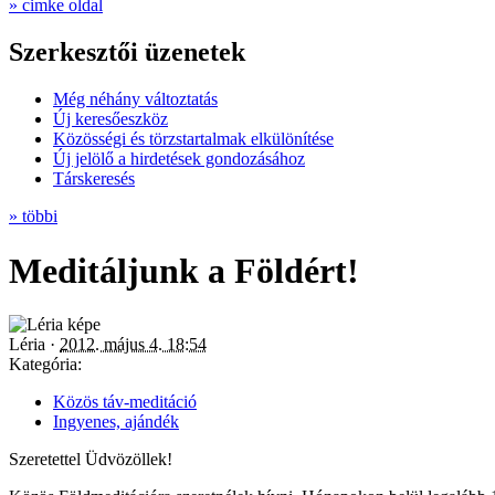
» cimke oldal
Szerkesztői üzenetek
Még néhány változtatás
Új keresőeszköz
Közösségi és törzstartalmak elkülönítése
Új jelölő a hirdetések gondozásához
Társkeresés
» többi
Meditáljunk a Földért!
Léria ·
2012. május 4. 18:54
Kategória:
Közös táv-meditáció
Ingyenes, ajándék
Szeretettel Üdvözöllek!