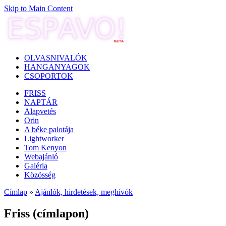
Skip to Main Content
OLVASNIVALÓK
HANGANYAGOK
CSOPORTOK
FRISS
NAPTÁR
Alapvetés
Orin
A béke palotája
Lightworker
Tom Kenyon
Webajánló
Galéria
Közösség
Címlap
»
Ajánlók, hirdetések, meghívók
Friss (címlapon)