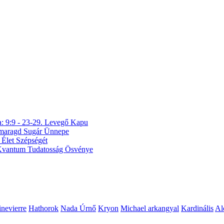
a: 9:9 - 23-29. Levegő Kapu
 Smaragd Sugár Ünnepe
 Élet Szépségét
A Kvantum Tudatosság Ösvénye
nevierre
Hathorok
Nada Úrnő
Kryon
Michael arkangyal
Kardinális
Al