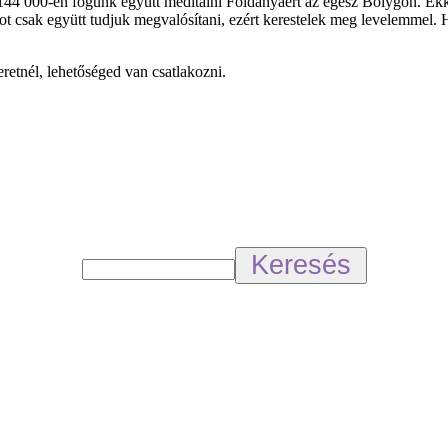
4 000-en fogunk együtt meditálni Földanyáért az egész Bolygón. Ekkor 
ot csak együtt tudjuk megvalósítani, ezért kerestelek meg levelemmel. H
eretnél, lehetőséged van csatlakozni.