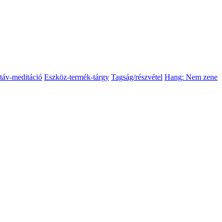
táv-meditáció
Eszköz-termék-tárgy
Tagság/részvétel
Hang: Nem zene