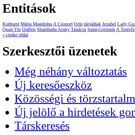
Entitások
Kuthumi
Mária Magdolna
A Csoport
Orin
plejádiak
Jezabel
Lady Gui
Quan Yin
DaBen
Shamballa Arany Tanácsa
Saint-Germain
A Testvér
» cimke oldal
Szerkesztői üzenetek
Még néhány változtatás
Új keresőeszköz
Közösségi és törzstartalm
Új jelölő a hirdetések g
Társkeresés