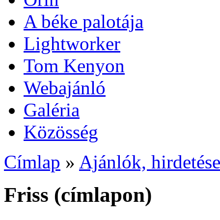
A béke palotája
Lightworker
Tom Kenyon
Webajánló
Galéria
Közösség
Címlap
»
Ajánlók, hirdetés
Friss (címlapon)