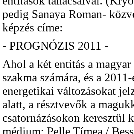
entitások tanácsaival. (Kryo
pedig Sanaya Roman- közvetí
képzés címe:
- PROGNÓZIS 2011 -
Ahol a két entitás a magyar 
szakma számára, és a 2011-
energetikai változásokat jel
alatt, a résztvevők a magu
csatornázásokon keresztül k
médium: Pelle Tímea / Bessi