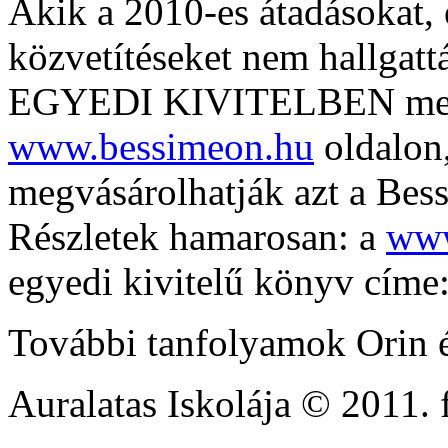
Akik a 2010-es átadásokat,
közvetítéseket nem hallgattá
EGYEDI KIVITELBEN megr
www.bessimeon.hu
oldalon
megvásárolhatják azt a Bes
Részletek hamarosan: a
www
egyedi kivitelű könyv cím
További tanfolyamok Orin é
Auralatas Iskolája © 2011. 