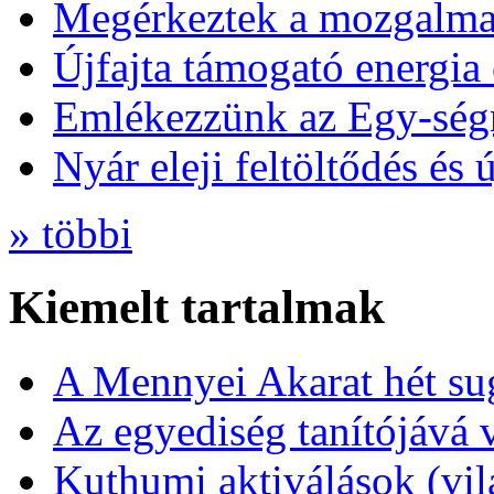
Megérkeztek a mozgalmas
Újfajta támogató energia 
Emlékezzünk az Egy-ség
Nyár eleji feltöltődés és 
» többi
Kiemelt tartalmak
A Mennyei Akarat hét sug
Az egyediség tanítójává 
Kuthumi aktiválások (vi