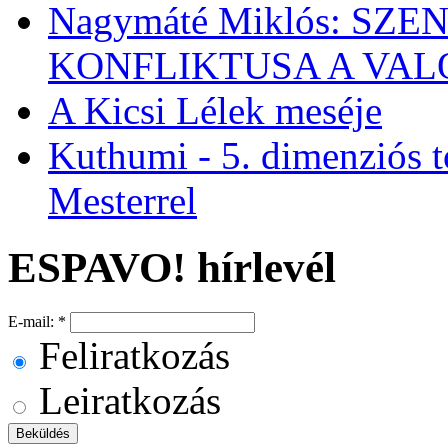
Nagymáté Miklós: SZ
KONFLIKTUSA A VA
A Kicsi Lélek meséje
Kuthumi - 5. dimenziós t
Mesterrel
ESPAVO! hírlevél
E-mail:
*
Feliratkozás
Leiratkozás