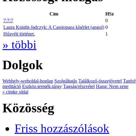
Cím
HSz
7:7:7
0
Laura Knight-Jadczyk: A Cassiopaea kísérlet (angol)
0
Húsvéti történet.
1
» többi
Dolgok
Webhely-weboldal-honlap
Szolgáltatás
Találkozó-összejövetel
Tanfol
meditáció
Eszköz-termék-tárgy
Tagság/részvétel
Hang: Nem zene
» cimke oldal
Közösség
Friss hozzászólások