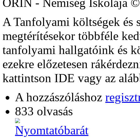
ORIN - Nemiség Iskolája ©
A Tanfolyami költségek és s
megtérítésekor többféle ke
tanfolyami hallgatóink és 
ezekre előzetesen rákérdezn
kattintson IDE vagy az aláb
A hozzászóláshoz
regiszt
833 olvasás