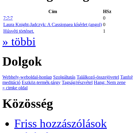
Cím
HSz
7:7:7
0
Laura Knight-Jadczyk: A Cassiopaea kísérlet (angol)
0
Húsvéti történet.
1
» többi
Dolgok
Webhely-weboldal-honlap
Szolgáltatás
Találkozó-összejövetel
Tanfol
meditáció
Eszköz-termék-tárgy
Tagság/részvétel
Hang: Nem zene
» cimke oldal
Közösség
Friss hozzászólások