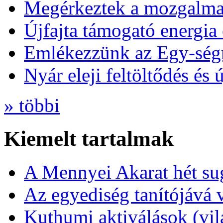
Megérkeztek a mozgalmas
Újfajta támogató energia 
Emlékezzünk az Egy-ség
Nyár eleji feltöltődés és 
» többi
Kiemelt tartalmak
A Mennyei Akarat hét sug
Az egyediség tanítójává 
Kuthumi aktiválások (vi