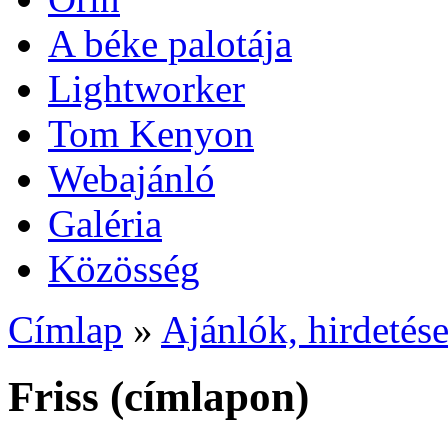
A béke palotája
Lightworker
Tom Kenyon
Webajánló
Galéria
Közösség
Címlap
»
Ajánlók, hirdetés
Friss (címlapon)