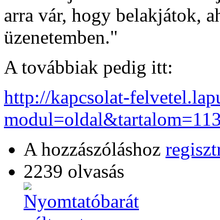
arra vár, hogy belakjátok,
üzenetemben."
A továbbiak pedig itt:
http://kapcsolat-felvetel.la
modul=oldal&tartalom=11
A hozzászóláshoz
regiszt
2239 olvasás