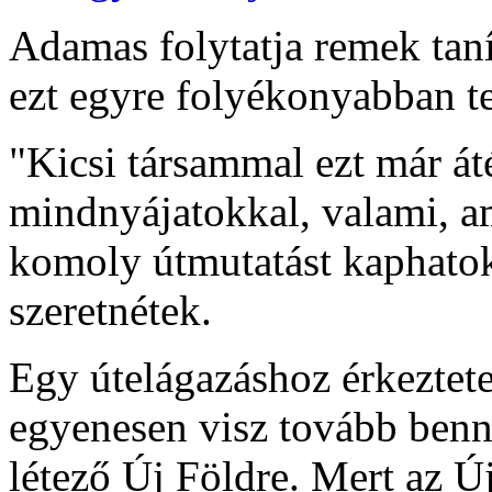
Adamas folytatja remek taní
ezt egyre folyékonyabban tes
"Kicsi társammal ezt már á
mindnyájatokkal, valami, a
komoly útmutatást kaphatok 
szeretnétek.
Egy útelágazáshoz érkeztete
egyenesen visz tovább benne
létező Új Földre. Mert az Új