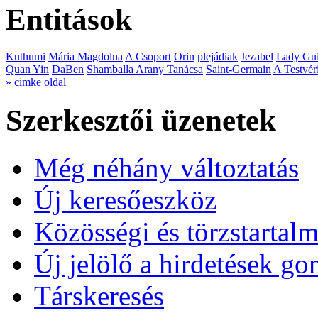
Entitások
Kuthumi
Mária Magdolna
A Csoport
Orin
plejádiak
Jezabel
Lady Gui
Quan Yin
DaBen
Shamballa Arany Tanácsa
Saint-Germain
A Testvér
» cimke oldal
Szerkesztői üzenetek
Még néhány változtatás
Új keresőeszköz
Közösségi és törzstartalm
Új jelölő a hirdetések g
Társkeresés