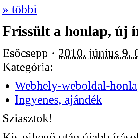
» többi
Frissült a honlap, új 
Esőcsepp ·
2010. június 9. 
Kategória:
Webhely-weboldal-honla
Ingyenes, ajándék
Sziasztok!
Kis pihenő után újabb íráso