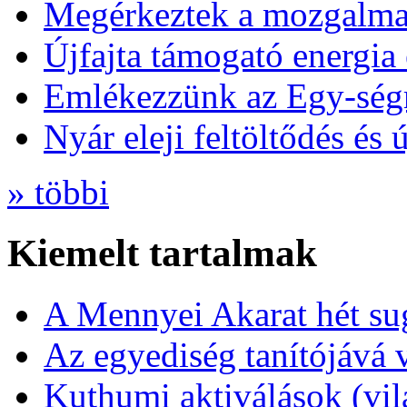
Megérkeztek a mozgalmas
Újfajta támogató energia 
Emlékezzünk az Egy-ség
Nyár eleji feltöltődés és 
» többi
Kiemelt tartalmak
A Mennyei Akarat hét sug
Az egyediség tanítójává 
Kuthumi aktiválások (vi