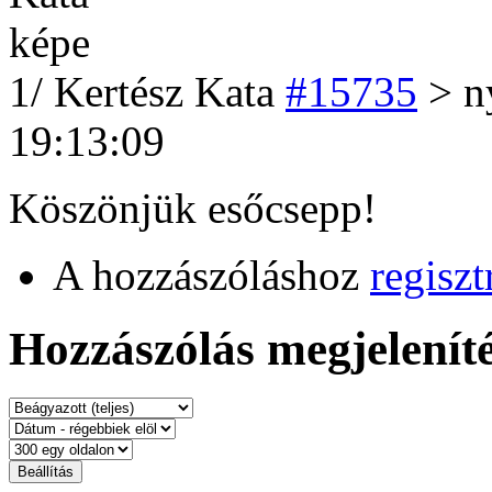
1
/
Kertész Kata
#15735
> ny
19:13:09
Köszönjük esőcsepp!
A hozzászóláshoz
regiszt
Hozzászólás megjeleníté