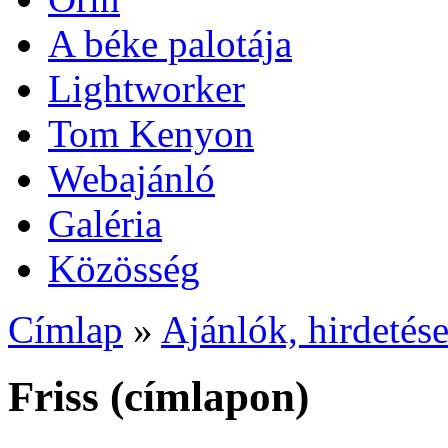
A béke palotája
Lightworker
Tom Kenyon
Webajánló
Galéria
Közösség
Címlap
»
Ajánlók, hirdetés
Friss (címlapon)