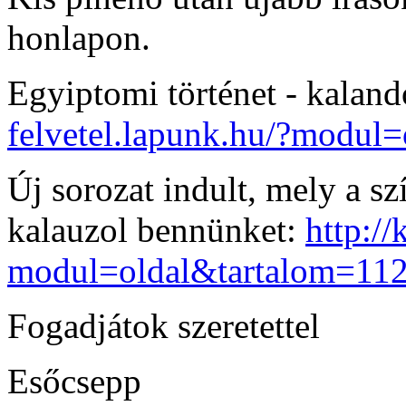
honlapon.
Egyiptomi történet - kalan
felvetel.lapunk.hu/?modul
Új sorozat indult, mely a s
kalauzol bennünket:
http://
modul=oldal&tartalom=11
Fogadjátok szeretettel
Esőcsepp