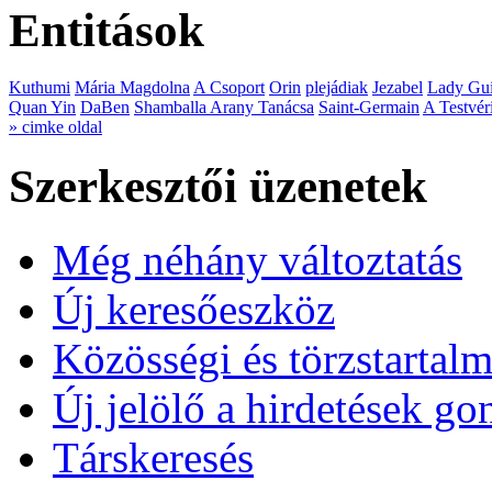
Entitások
Kuthumi
Mária Magdolna
A Csoport
Orin
plejádiak
Jezabel
Lady Gui
Quan Yin
DaBen
Shamballa Arany Tanácsa
Saint-Germain
A Testvér
» cimke oldal
Szerkesztői üzenetek
Még néhány változtatás
Új keresőeszköz
Közösségi és törzstartalm
Új jelölő a hirdetések g
Társkeresés