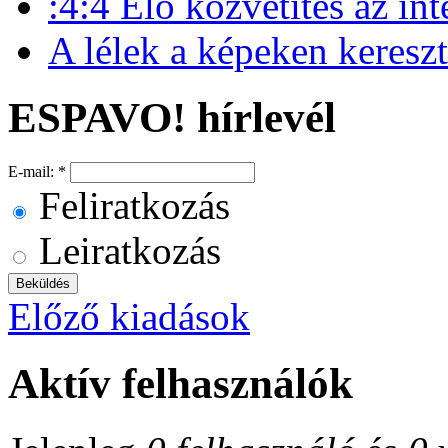
:4:4 Élő közvetités az int
A lélek a képeken keresztű
ESPAVO! hírlevél
E-mail:
*
Feliratkozás
Leiratkozás
Előző kiadások
Aktív felhasználók