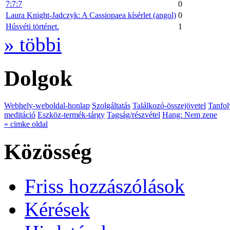
7:7:7
0
Laura Knight-Jadczyk: A Cassiopaea kísérlet (angol)
0
Húsvéti történet.
1
» többi
Dolgok
Webhely-weboldal-honlap
Szolgáltatás
Találkozó-összejövetel
Tanfol
meditáció
Eszköz-termék-tárgy
Tagság/részvétel
Hang: Nem zene
» cimke oldal
Közösség
Friss hozzászólások
Kérések