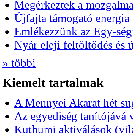
Megérkeztek a mozgalmas
Újfajta támogató energia 
Emlékezzünk az Egy-ség
Nyár eleji feltöltődés és 
» többi
Kiemelt tartalmak
A Mennyei Akarat hét sug
Az egyediség tanítójává 
Kuthumi aktiválások (vi