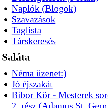
Naplók (Blogok)
Szavazások
Taglista
Társkeresés
Saláta
Néma üzenet:)
Jó éjszakát
Bíbor Kör - Mesterek sor
2. rész (Adamus St. Ger