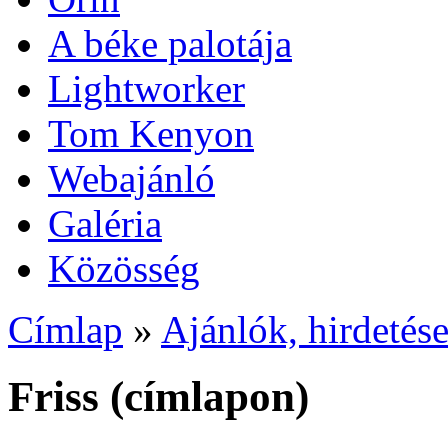
A béke palotája
Lightworker
Tom Kenyon
Webajánló
Galéria
Közösség
Címlap
»
Ajánlók, hirdetés
Friss (címlapon)