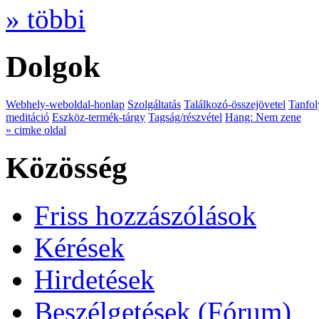
» többi
Dolgok
Webhely-weboldal-honlap
Szolgáltatás
Találkozó-összejövetel
Tanfol
meditáció
Eszköz-termék-tárgy
Tagság/részvétel
Hang: Nem zene
» cimke oldal
Közösség
Friss hozzászólások
Kérések
Hirdetések
Beszélgetések (Fórum)