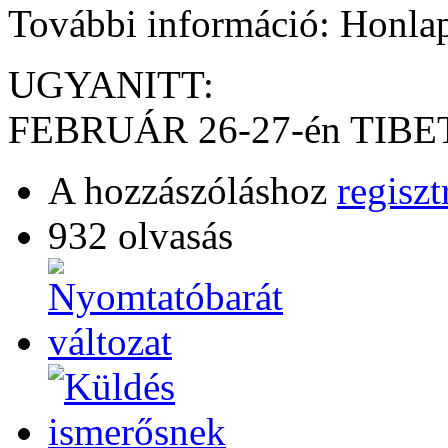
További információ: Honla
UGYANITT:
FEBRUÁR 26-27-én TIBE
A hozzászóláshoz
regiszt
932 olvasás