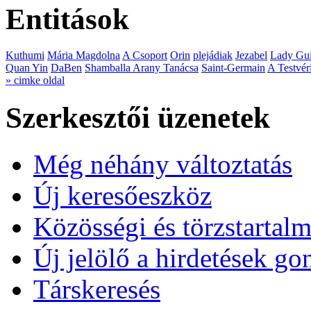
Entitások
Kuthumi
Mária Magdolna
A Csoport
Orin
plejádiak
Jezabel
Lady Gui
Quan Yin
DaBen
Shamballa Arany Tanácsa
Saint-Germain
A Testvér
» cimke oldal
Szerkesztői üzenetek
Még néhány változtatás
Új keresőeszköz
Közösségi és törzstartalm
Új jelölő a hirdetések g
Társkeresés