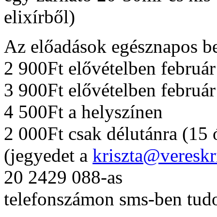
elixírből)
Az előadások egésznapos b
2 900Ft elővételben február 
3 900Ft elővételben február
4 500Ft a helyszínen
2 000Ft csak délutánra (15 
(jegyedet a
kriszta@vereskr
20 2429 088-as
telefonszámon sms-ben tud