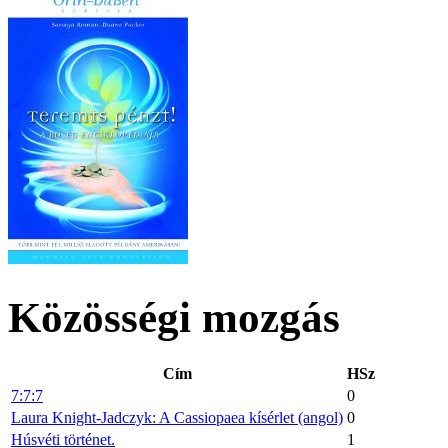
Közösségi mozgás
Cím
HSz
7:7:7
0
Laura Knight-Jadczyk: A Cassiopaea kísérlet (angol)
0
Húsvéti történet.
1