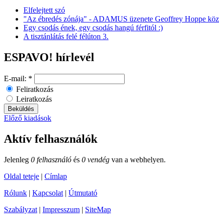
Elfelejtett szó
"Az ébredés zónája" - ADAMUS üzenete Geoffrey Hoppe közv
Egy csodás ének, egy csodás hangú férfitól :)
A tisztánlátás felé félúton 3.
ESPAVO! hírlevél
E-mail:
*
Feliratkozás
Leiratkozás
Előző kiadások
Aktív felhasználók
Jelenleg
0 felhasználó
és
0 vendég
van a webhelyen.
Oldal teteje
|
Címlap
Rólunk
|
Kapcsolat
|
Útmutató
Szabályzat
|
Impresszum
|
SiteMap