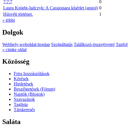
7:7:7
0
Laura Knight-Jadczyk: A Cassiopaea kísérlet (angol)
0
Húsvéti történet.
1
» többi
Dolgok
Webhely-weboldal-honlap
Szolgáltatás
Találkozó-összejövetel
Tanfol
» cimke oldal
Közösség
Friss hozzászólások
Kérések
Hirdetések
Beszélgetések (Fórum)
Naplók (Blogok)
Szavazások
Taglista
Társkeresés
Saláta