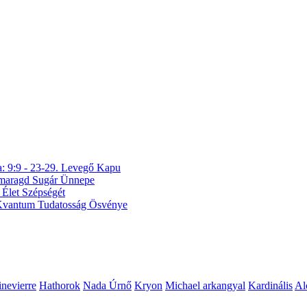
a: 9:9 - 23-29. Levegő Kapu
 Smaragd Sugár Ünnepe
 Élet Szépségét
A Kvantum Tudatosság Ösvénye
nevierre
Hathorok
Nada Úrnő
Kryon
Michael arkangyal
Kardinális
Al