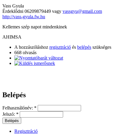
Vass Gyula
Érdeklődni 06209879449 vagy
vassgyu@gmail.com
http://vass-gyula.fw.hu
Kellemes szép napot mindenkinek
AHIMSA
A hozzászóláshoz
regisztráció
és
belépés
szükséges
668 olvasás
Belépés
Felhasználónév:
*
Jelszó:
*
Regisztráció