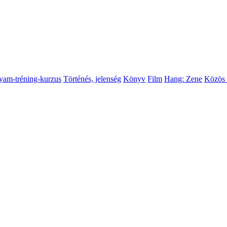
yam-tréning-kurzus
Történés, jelenség
Könyv
Film
Hang: Zene
Közös 