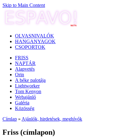
Skip to Main Content
OLVASNIVALÓK
HANGANYAGOK
CSOPORTOK
FRISS
NAPTÁR
Alapvetés
Orin
A béke palotája
Lightworker
Tom Kenyon
Webajánló
Galéria
Közösség
Címlap
»
Ajánlók, hirdetések, meghívók
Friss (címlapon)