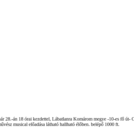
uár 28.-án 18 órai kezdettel, Lábatlanra Komárom megye -10-es fő út- 
űvész musical előadása látható hallható élőben. belépő 1000 ft.