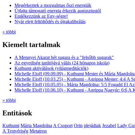
Megérkeztek a mozgalmas őszi energiák
Újfajta támogató energia érkezik augusztustól
Emlékezzünk az Egy-ségre!
Nyár eleji feltöltődés és újrakalibrálás
» többi
Kiemelt tartalmak
A Mennyei Akarat hét sugara és a "felsőbb sugarak"
Az egyediség tanítójává válás (24 hónapos iskola)
Kuthumi aktiválások (világmeditációk)
Michelle Eloff (09.09.09) - Kuthumi Mester és Mária Magdoln
Michelle Eloff (10.03.25) - Kuthumi - Agrippa Mester: 4:4 A
Michelle Eloff (10.05.05) - Mária Magdolna: 5:5 Fogadd El Az
Michelle Eloff (10.06.10) - Kuthumi - Agrippa Nagyúr: 6:6 
» többi
Entitások
Kuthumi
Mária Magdolna
A Csoport
Orin
plejádiak
Jezabel
Lady Gui
A Testvériség
Metatron