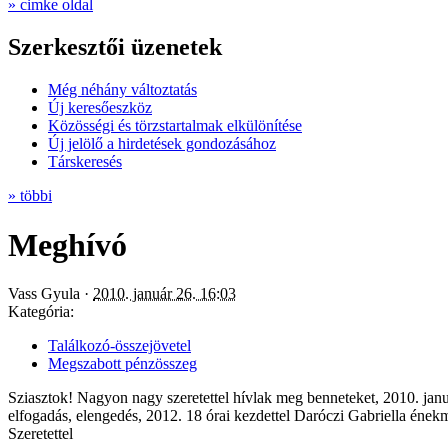
» cimke oldal
Szerkesztői üzenetek
Még néhány változtatás
Új keresőeszköz
Közösségi és törzstartalmak elkülönítése
Új jelölő a hirdetések gondozásához
Társkeresés
» többi
Meghívó
Vass Gyula ·
2010. január 26. 16:03
Kategória:
Találkozó-összejövetel
Megszabott pénzösszeg
Sziasztok! Nagyon nagy szeretettel hívlak meg benneteket, 2010. jan
elfogadás, elengedés, 2012. 18 órai kezdettel Daróczi Gabriella énekm
Szeretettel