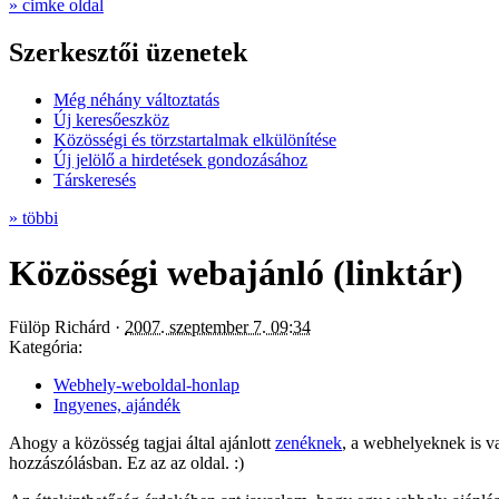
» cimke oldal
Szerkesztői üzenetek
Még néhány változtatás
Új keresőeszköz
Közösségi és törzstartalmak elkülönítése
Új jelölő a hirdetések gondozásához
Társkeresés
» többi
Közösségi webajánló (linktár)
Fülöp Richárd ·
2007. szeptember 7. 09:34
Kategória:
Webhely-weboldal-honlap
Ingyenes, ajándék
Ahogy a közösség tagjai által ajánlott
zenéknek
, a webhelyeknek is v
hozzászólásban. Ez az az oldal. :)