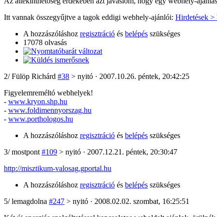
Az áttekinthetőség érdekében azt javaslom, hogy egy webhely-ajánlás 
Itt vannak összegyűjtve a tagok eddigi webhely-ajánlói:
Hirdetések >
A hozzászóláshoz
regisztráció
és
belépés
szükséges
17078 olvasás
2
/
Fülöp Richárd
#38
> nyitó · 2007.10.26. péntek, 20:42:25
Figyelemreméltó webhelyek!
-
www.kryon.shp.hu
-
www.foldimennyorszag.hu
-
www.porthologos.hu
A hozzászóláshoz
regisztráció
és
belépés
szükséges
3
/
mostpont
#109
> nyitó · 2007.12.21. péntek, 20:30:47
http://misztikum-valosag.gportal.hu
A hozzászóláshoz
regisztráció
és
belépés
szükséges
5
/
lemagdolna
#247
> nyitó · 2008.02.02. szombat, 16:25:51