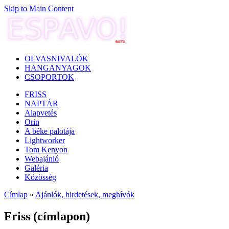
Skip to Main Content
OLVASNIVALÓK
HANGANYAGOK
CSOPORTOK
FRISS
NAPTÁR
Alapvetés
Orin
A béke palotája
Lightworker
Tom Kenyon
Webajánló
Galéria
Közösség
Címlap
»
Ajánlók, hirdetések, meghívók
Friss (címlapon)