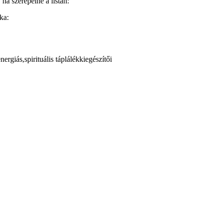
 ha szerepelne a listán:
ka:
ergiás,spirituális táplálékkiegészítői