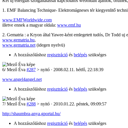
Két új energiás szolgáltatással kapcsolatos weboldalt ajánlok, örülnék,
1. EMF Balancing Technique- Elektromágneses tér kiegyenlitő techni
www.EMFWorldwide.com
illetve ennek a magyar oldala:
www.emf.hu
2. Gematria : a Kryon által Yawee-ként emlegetett tudós, Dr Todd uj en
www.gematria.hu
,
www.gematria.net
(idegen nyelvü)
A hozzászóláshoz
regisztráció
és
belépés
szükséges
6
/
Mező Éva
#287
> nyitó · 2008.02.11. hétfő, 22:18:39
www.angel4angel.net
A hozzászóláshoz
regisztráció
és
belépés
szükséges
7
/
Mező Éva
#288
> nyitó · 2010.01.22. péntek, 09:09:57
http://shaumbra-anya.gportal.hu/
A hozzászóláshoz
regisztráció
és
belépés
szükséges