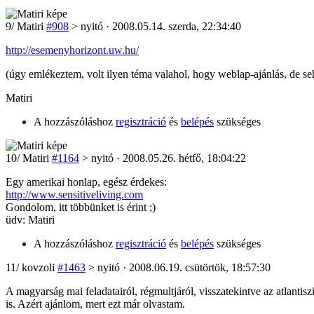
9
/
Matiri
#908
> nyitó · 2008.05.14. szerda, 22:34:40
http://esemenyhorizont.uw.hu/
(úgy emlékeztem, volt ilyen téma valahol, hogy weblap-ajánlás, de seh
Matiri
A hozzászóláshoz
regisztráció
és
belépés
szükséges
10
/
Matiri
#1164
> nyitó · 2008.05.26. hétfő, 18:04:22
Egy amerikai honlap, egész érdekes:
http://www.sensitiveliving.com
Gondolom, itt többünket is érint ;)
üdv: Matiri
A hozzászóláshoz
regisztráció
és
belépés
szükséges
11
/
kovzoli
#1463
> nyitó · 2008.06.19. csütörtök, 18:57:30
A magyarság mai feladatairól, régmultjáról, visszatekintve az atlanti
is. Azért ajánlom, mert ezt már olvastam.