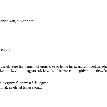
helyen van, akkor bocsi
p
23:46:00
cselekvésre hív, hanem olvasásra, és jó lenne ha ez mindig megmarad
 kerülnek, akkor nagyon sok lesz, és a hirdetések, meghívók, rendezvé
ája egyszerű hozzászólás legyen.
ak az élettel telítése jön...