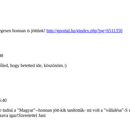
legesen honnan is jöttünk!
http://gportal.hu/gindex.php?pg=6511350
08
led, hogy betetted ide, köszönöm.:)
5:40
udná a "Magyar"--honnan jött-kik tanították- mi volt a "vállalésa"-S me
ava igaz!Szeretettel Jani