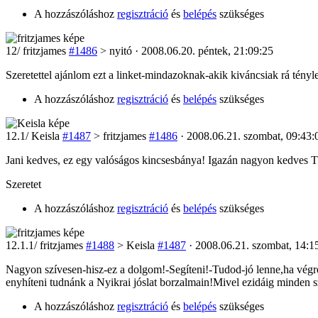
A hozzászóláshoz
regisztráció
és
belépés
szükséges
12
/
fritzjames
#1486
> nyitó · 2008.06.20. péntek, 21:09:25
Szeretettel ajánlom ezt a linket-mindazoknak-akik kiváncsiak rá tény
A hozzászóláshoz
regisztráció
és
belépés
szükséges
12
.1/
Keisla
#1487
> fritzjames
#1486
· 2008.06.21. szombat, 09:43:
Jani kedves, ez egy valóságos kincsesbánya! Igazán nagyon kedves Tő
Szeretet
A hozzászóláshoz
regisztráció
és
belépés
szükséges
12
.1.1/
fritzjames
#1488
> Keisla
#1487
· 2008.06.21. szombat, 14:1
Nagyon szívesen-hisz-ez a dolgom!-Segíteni!-Tudod-jó lenne,ha végre t
enyhíteni tudnánk a Nyikrai jóslat borzalmain!Mivel ezidáig minden sz
A hozzászóláshoz
regisztráció
és
belépés
szükséges