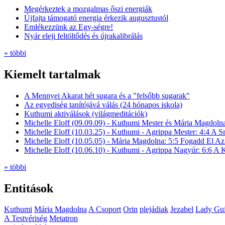
Megérkeztek a mozgalmas őszi energiák
Újfajta támogató energia érkezik augusztustól
Emlékezzünk az Egy-ségre!
Nyár eleji feltöltődés és újrakalibrálás
» többi
Kiemelt tartalmak
A Mennyei Akarat hét sugara és a "felsőbb sugarak"
Az egyediség tanítójává válás (24 hónapos iskola)
Kuthumi aktiválások (világmeditációk)
Michelle Eloff (09.09.09) - Kuthumi Mester és Mária Magdoln
Michelle Eloff (10.03.25) - Kuthumi - Agrippa Mester: 4:4 A
Michelle Eloff (10.05.05) - Mária Magdolna: 5:5 Fogadd El Az
Michelle Eloff (10.06.10) - Kuthumi - Agrippa Nagyúr: 6:6 
» többi
Entitások
Kuthumi
Mária Magdolna
A Csoport
Orin
plejádiak
Jezabel
Lady Gui
A Testvériség
Metatron