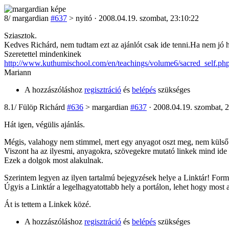
8
/
margardian
#637
> nyitó · 2008.04.19. szombat, 23:10:22
Sziasztok.
Kedves Richárd, nem tudtam ezt az ajánlót csak ide tenni.Ha nem jó 
Szeretettel mindenkinek
http://www.kuthumischool.com/en/teachings/volume6/sacred_self.ph
Mariann
A hozzászóláshoz
regisztráció
és
belépés
szükséges
8
.1/
Fülöp Richárd
#636
> margardian
#637
· 2008.04.19. szombat, 
Hát igen, végülis ajánlás.
Mégis, valahogy nem stimmel, mert egy anyagot oszt meg, nem külső 
Viszont ha az ilyesmi, anyagokra, szövegekre mutató linkek mind ide
Ezek a dolgok most alakulnak.
Szerintem legyen az ilyen tartalmú bejegyzések helye a Linktár! Form
Úgyis a Linktár a legelhagyatottabb hely a portálon, lehet hogy most ann
Át is tettem a Linkek közé.
A hozzászóláshoz
regisztráció
és
belépés
szükséges