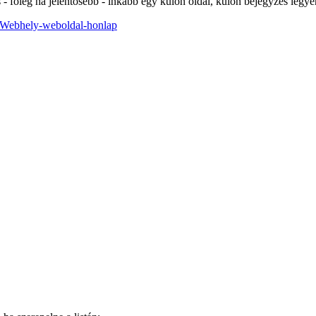
- főleg ha jelentősebb - inkább egy külön oldal, külön bejegyzés legy
 Webhely-weboldal-honlap