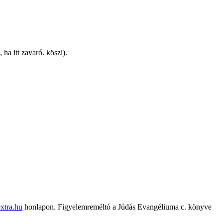
ha itt zavaró. köszi).
xtra.hu
honlapon. Figyelemreméltó a Júdás Evangéliuma c. könyve