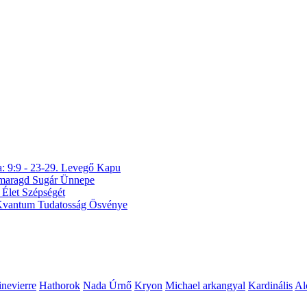
a: 9:9 - 23-29. Levegő Kapu
 Smaragd Sugár Ünnepe
 Élet Szépségét
A Kvantum Tudatosság Ösvénye
nevierre
Hathorok
Nada Úrnő
Kryon
Michael arkangyal
Kardinális
Al