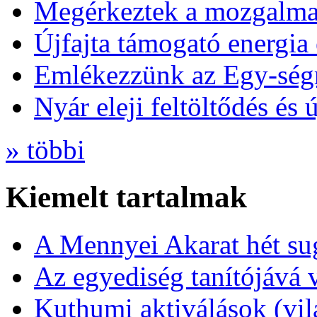
Megérkeztek a mozgalmas
Újfajta támogató energia 
Emlékezzünk az Egy-ség
Nyár eleji feltöltődés és 
» többi
Kiemelt tartalmak
A Mennyei Akarat hét sug
Az egyediség tanítójává 
Kuthumi aktiválások (vi