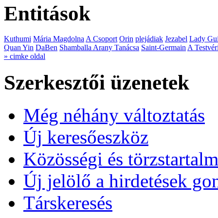
Entitások
Kuthumi
Mária Magdolna
A Csoport
Orin
plejádiak
Jezabel
Lady Gui
Quan Yin
DaBen
Shamballa Arany Tanácsa
Saint-Germain
A Testvér
» cimke oldal
Szerkesztői üzenetek
Még néhány változtatás
Új keresőeszköz
Közösségi és törzstartalm
Új jelölő a hirdetések g
Társkeresés