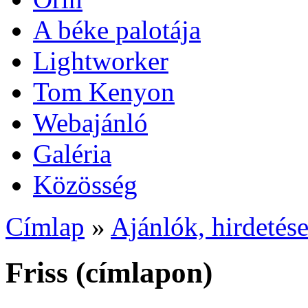
A béke palotája
Lightworker
Tom Kenyon
Webajánló
Galéria
Közösség
Címlap
»
Ajánlók, hirdetés
Friss (címlapon)