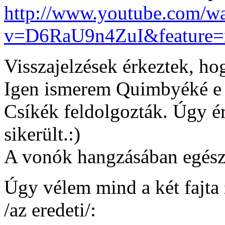
http://www.youtube.com/w
v=D6RaU9n4ZuI&feature=r
Visszajelzések érkeztek, ho
Igen ismerem Quimbyéké e 
Csíkék feldolgozták. Úgy é
sikerült.:)
A vonók hangzásában egész
Úgy vélem mind a két fajta z
/az eredeti/: