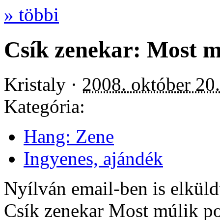
» többi
Csík zenekar: Most m
Kristaly ·
2008. október 20
Kategória:
Hang: Zene
Ingyenes, ajándék
Nyílván email-ben is elkül
Csík zenekar Most múlik pon