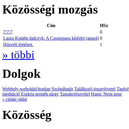
Közösségi mozgás
Cím
HSz
7:7:7
0
Laura Knight-Jadczyk: A Cassiopaea kísérlet (angol)
0
Húsvéti történet.
1
» többi
Dolgok
Webhely-weboldal-honlap
Szolgáltatás
Találkozó-összejövetel
Tanfol
meditáció
Eszköz-termék-tárgy
Tagság/részvétel
Hang: Nem zene
» cimke oldal
Közösség