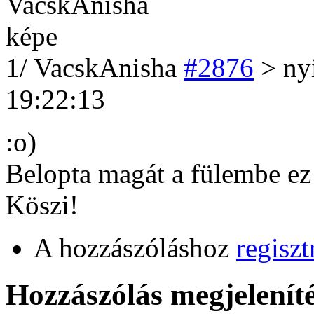
1
/
VacskAnisha
#2876
> nyi
19:22:13
:o)
Belopta magát a fülembe ez 
Köszi!
A hozzászóláshoz
regiszt
Hozzászólás megjeleníté