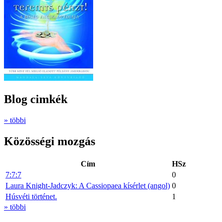
Blog cimkék
» többi
Közösségi mozgás
Cím
HSz
7:7:7
0
Laura Knight-Jadczyk: A Cassiopaea kísérlet (angol)
0
Húsvéti történet.
1
» többi