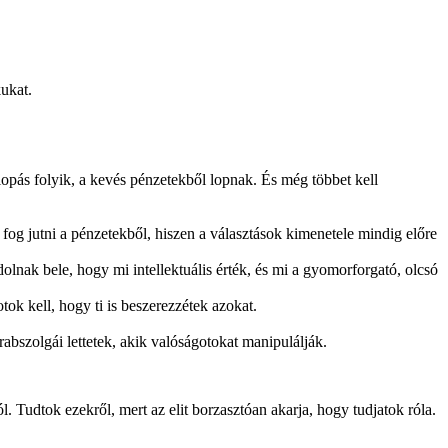
kukat.
 lopás folyik, a kevés pénzetekből lopnak. És még többet kell
fog jutni a pénzetekből, hiszen a választások kimenetele mindig előre
lnak bele, hogy mi intellektuális érték, és mi a gyomorforgató, olcsó
ok kell, hogy ti is beszerezzétek azokat.
abszolgái lettetek, akik valóságotokat manipulálják.
. Tudtok ezekről, mert az elit borzasztóan akarja, hogy tudjatok róla.