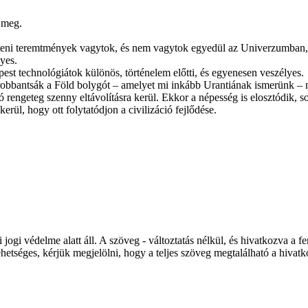
 meg.
Isteni teremtmények vagytok, és nem vagytok egyedül az Univerzumban,
yes.
pest technológiátok különös, történelem előtti, és egyenesen veszélyes.
obbantsák a Föld bolygót – amelyet mi inkább Urantiának ismerünk – ne
tó rengeteg szenny eltávolításra kerül. Ekkor a népesség is elosztódik,
rül, hogy ott folytatódjon a civilizáció fejlődése.
gi védelme alatt áll. A szöveg - változtatás nélkül, és hivatkozva a fe
hetséges, kérjük megjelölni, hogy a teljes szöveg megtalálható a hivat