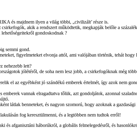
KA és majdnem ilyen a világ többi, „civilizált’ része is.
ét csirkefogók, akik a rendszert működtetik, megkapják belőle a százalé
i lehetőségeitekről gondoskodnak ?
.
abig semmi gond.
eteket, figyelmeteket elvonja attól, ami valójában történik, tehát hogy
z nehezebb lett?
rszágotok jólétéről, de soha nem lesz jobb, a csirkefogóknak még több 
relik el az egyébként jó szándékú emberek értelmét, így azok nem gondo
 emberek vannak elragadtatva tőlük, azt gondoljátok, azonnal szaladnot
újtó.
nként látlak benneteket, és nagyon szomorú, hogy azoknak a gazdasági r
lakulásán fog keresztülmenni, és a legtöbben nem tudtok erről!
 és afganisztáni háborúkról, a globális felmelegedésről, és hasonlókról