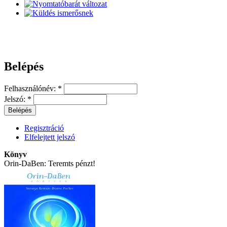
Belépés
Felhasználónév:
*
Jelszó:
*
Regisztráció
Elfelejtett jelszó
Könyv
Orin-DaBen: Teremts pénzt!