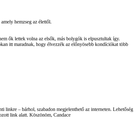
 amely hemzseg az élettől.
m ők lettek volna az elsők, más bolygók is elpusztultak így.
 sokan itt maradnak, hogy élvezzék az előnyösebb kondíciókat több
nti linkre – bárhol, szabadon megjelenthető az interneten. Lehetőség
kozott link alatt. Köszönöm, Candace