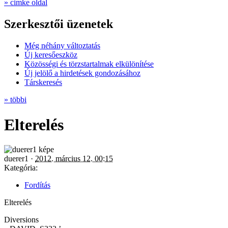
» cimke oldal
Szerkesztői üzenetek
Még néhány változtatás
Új keresőeszköz
Közösségi és törzstartalmak elkülönítése
Új jelölő a hirdetések gondozásához
Társkeresés
» többi
Elterelés
duerer1 ·
2012. március 12. 00:15
Kategória:
Fordítás
Elterelés
Diversions