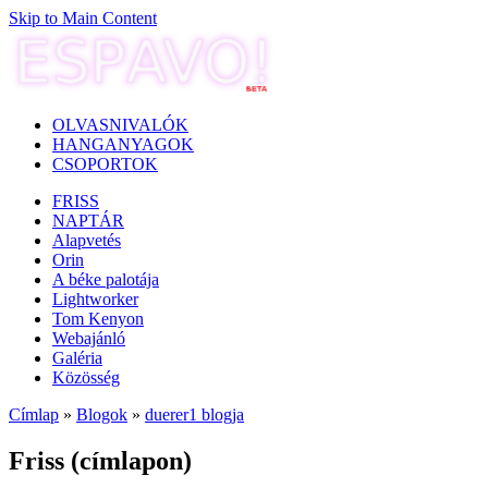
Skip to Main Content
OLVASNIVALÓK
HANGANYAGOK
CSOPORTOK
FRISS
NAPTÁR
Alapvetés
Orin
A béke palotája
Lightworker
Tom Kenyon
Webajánló
Galéria
Közösség
Címlap
»
Blogok
»
duerer1 blogja
Friss (címlapon)