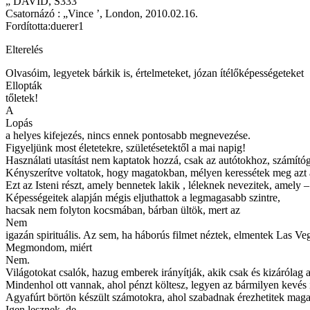
„ DAVID, S333 ’
Csatornázó : „Vince ’, London, 2010.02.16.
Fordította:duerer1
Elterelés
Olvasóim, legyetek bárkik is, értelmeteket, józan ítélőképességeteket
Ellopták
tőletek!
A
Lopás
a helyes kifejezés, nincs ennek pontosabb megnevezése.
Figyeljünk most életetekre, születésetektől a mai napig!
Használati utasítást nem kaptatok hozzá, csak az autótokhoz, számító
Kényszerítve voltatok, hogy magatokban, mélyen keressétek meg azt a
Ezt az Isteni részt, amely bennetek lakik , léleknek nevezitek, amely – 
Képességeitek alapján mégis eljuthattok a legmagasabb szintre,
hacsak nem folyton kocsmában, bárban ültök, mert az
Nem
igazán spirituális. Az sem, ha háborús filmet néztek, elmentek Las Veg
Megmondom, miért
Nem.
Világotokat csalók, hazug emberek irányítják, akik csak és kizárólag
Mindenhol ott vannak, ahol pénzt költesz, legyen az bármilyen kevés i
Agyafúrt börtön készült számotokra, ahol szabadnak érezhetitek magat
Igen lesznek, de