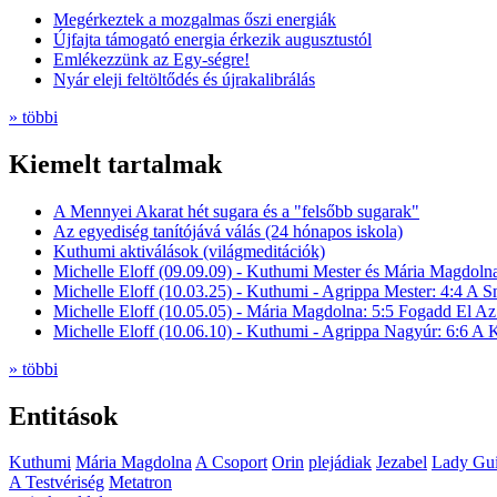
Megérkeztek a mozgalmas őszi energiák
Újfajta támogató energia érkezik augusztustól
Emlékezzünk az Egy-ségre!
Nyár eleji feltöltődés és újrakalibrálás
» többi
Kiemelt tartalmak
A Mennyei Akarat hét sugara és a "felsőbb sugarak"
Az egyediség tanítójává válás (24 hónapos iskola)
Kuthumi aktiválások (világmeditációk)
Michelle Eloff (09.09.09) - Kuthumi Mester és Mária Magdoln
Michelle Eloff (10.03.25) - Kuthumi - Agrippa Mester: 4:4 A
Michelle Eloff (10.05.05) - Mária Magdolna: 5:5 Fogadd El Az
Michelle Eloff (10.06.10) - Kuthumi - Agrippa Nagyúr: 6:6 
» többi
Entitások
Kuthumi
Mária Magdolna
A Csoport
Orin
plejádiak
Jezabel
Lady Gui
A Testvériség
Metatron