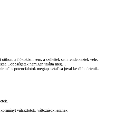
 otthon, a fiókokban sem, a szüleitek sem rendelkeztek vele.
eteket. Többségetek nemigen találta meg…
spirituális potenciálotok megtapasztalása jóval később történik.
etek.
 kormányt választotok, változások lesznek.