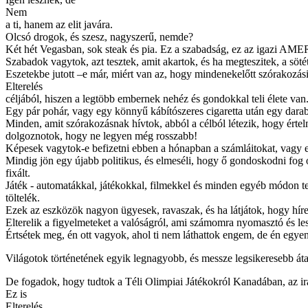
Nem
a ti, hanem az elit javára.
Olcsó drogok, és szesz, nagyszerű, nemde?
Két hét Vegasban, sok steak és pia. Ez a szabadság, ez az igazi AMERI
Szabadok vagytok, azt tesztek, amit akartok, és ha megteszitek, a söt
Eszetekbe jutott –e már, miért van az, hogy mindenekelőtt szórakozás
Elterelés
céljából, hiszen a legtöbb embernek nehéz és gondokkal teli élete van
Egy pár pohár, vagy egy könnyű kábítószeres cigaretta után egy dar
Minden, amit szórakozásnak hívtok, abból a célból létezik, hogy értelm
dolgoznotok, hogy ne legyen még rosszabb!
Képesek vagytok-e befizetni ebben a hónapban a számláitokat, vagy e
Mindig jön egy újabb politikus, és elmeséli, hogy ő gondoskodni fog o
fixált.
Játék - automatákkal, játékokkal, filmekkel és minden egyéb módon te
töltelék.
Ezek az eszközök nagyon ügyesek, ravaszak, és ha látjátok, hogy híres
Elterelik a figyelmeteket a valóságról, ami számomra nyomasztó és les
Értsétek meg, én ott vagyok, ahol ti nem láthattok engem, de én egye
Világotok történetének egyik legnagyobb, és messze legsikeresebb áta
De fogadok, hogy tudtok a Téli Olimpiai Játékokról Kanadában, az iraki
Ez is
Elterelés