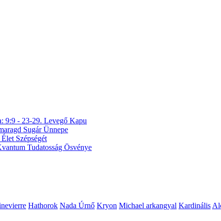
a: 9:9 - 23-29. Levegő Kapu
 Smaragd Sugár Ünnepe
 Élet Szépségét
A Kvantum Tudatosság Ösvénye
nevierre
Hathorok
Nada Úrnő
Kryon
Michael arkangyal
Kardinális
Al