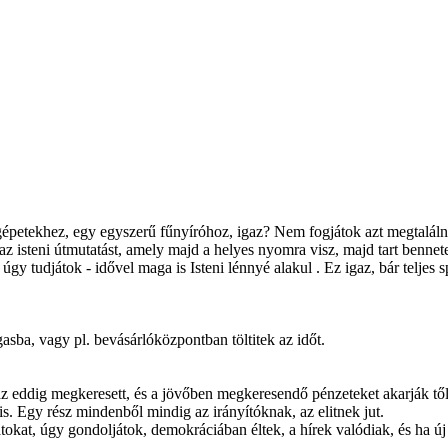
gépetekhez, egy egyszerű fűnyíróhoz, igaz? Nem fogjátok azt megtalálni
z isteni útmutatást, amely majd a helyes nyomra visz, majd tart benn
úgy tudjátok - idővel maga is Isteni lénnyé alakul . Ez igaz, bár teljes 
asba, vagy pl. bevásárlóközpontban töltitek az időt.
 az eddig megkeresett, és a jövőben megkeresendő pénzeteket akarják től
s. Egy rész mindenből mindig az irányítóknak, az elitnek jut.
okat, úgy gondoljátok, demokráciában éltek, a hírek valódiak, és ha új