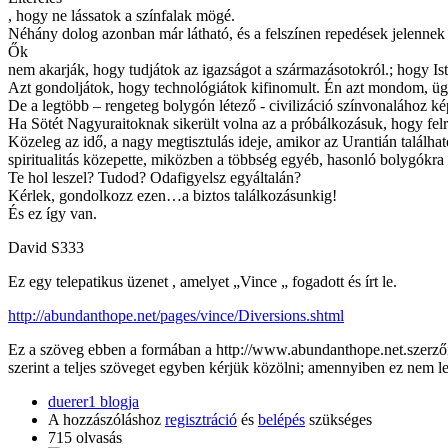
, hogy ne lássatok a színfalak mögé.
Néhány dolog azonban már látható, és a felszínen repedések jelennek
Ők
nem akarják, hogy tudjátok az igazságot a származásotokról.; hogy 
Azt gondoljátok, hogy technológiátok kifinomult. Én azt mondom, üg
De a legtöbb – rengeteg bolygón létező - civilizáció színvonalához ké
Ha Sötét Nagyuraitoknak sikerült volna az a próbálkozásuk, hogy felr
Közeleg az idő, a nagy megtisztulás ideje, amikor az Urantián találha
spiritualitás közepette, miközben a többség egyéb, hasonló bolygókra ke
Te hol leszel? Tudod? Odafigyelsz egyáltalán?
Kérlek, gondolkozz ezen…a biztos találkozásunkig!
És ez így van.
David S333
Ez egy telepatikus üzenet , amelyet „Vince „ fogadott és írt le.
http://abundanthope.net/pages/vince/Diversions.shtml
Ez a szöveg ebben a formában a http://www.abundanthope.net.szerzői jo
szerint a teljes szöveget egyben kérjük közölni; amennyiben ez nem le
duerer1 blogja
A hozzászóláshoz
regisztráció
és
belépés
szükséges
715 olvasás