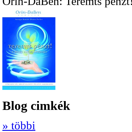
Orin-DaBen: Teremts pénzt
Blog cimkék
» többi