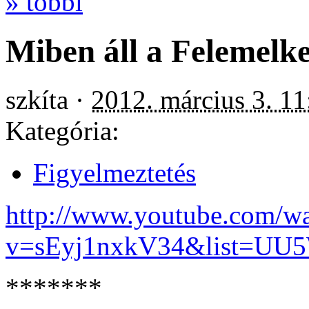
» többi
Miben áll a Felemelk
szkíta ·
2012. március 3. 11
Kategória:
Figyelmeztetés
http://www.youtube.com/w
v=sEyj1nxkV34&list=UU
*******