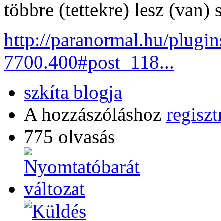
többre (tettekre) lesz (van) 
http://paranormal.hu/plugi
7700.400#post_118...
szkíta blogja
A hozzászóláshoz
regiszt
775 olvasás