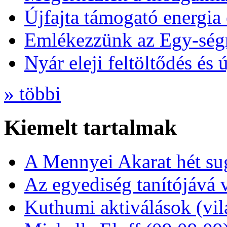
Újfajta támogató energia 
Emlékezzünk az Egy-ség
Nyár eleji feltöltődés és 
» többi
Kiemelt tartalmak
A Mennyei Akarat hét sug
Az egyediség tanítójává 
Kuthumi aktiválások (vi