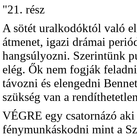
"21. rész
A sötét uralkodóktól való e
átmenet, igazi drámai periód
hangsúlyozni. Szerintünk pu
elég. Ők nem fogják feladn
távozni és elengedni Bennet
szükség van a rendíthetetle
VÉGRE egy csatornázó aki k
fénymunkáskodni mint a Sz