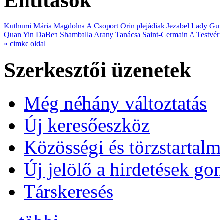
Entitások
Kuthumi
Mária Magdolna
A Csoport
Orin
plejádiak
Jezabel
Lady Gui
Quan Yin
DaBen
Shamballa Arany Tanácsa
Saint-Germain
A Testvér
» cimke oldal
Szerkesztői üzenetek
Még néhány változtatás
Új keresőeszköz
Közösségi és törzstartalm
Új jelölő a hirdetések g
Társkeresés