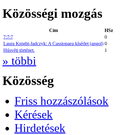
Közösségi mozgás
Cím
HSz
7:7:7
0
Laura Knight-Jadczyk: A Cassiopaea kísérlet (angol)
0
Húsvéti történet.
1
» többi
Közösség
Friss hozzászólások
Kérések
Hirdetések