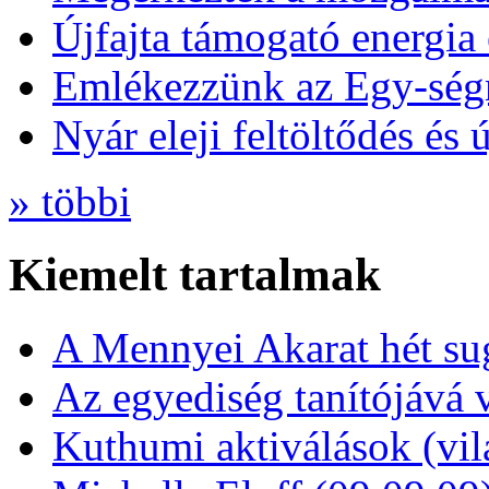
Újfajta támogató energia 
Emlékezzünk az Egy-ség
Nyár eleji feltöltődés és 
» többi
Kiemelt tartalmak
A Mennyei Akarat hét sug
Az egyediség tanítójává 
Kuthumi aktiválások (vi