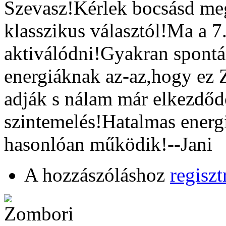
Szevasz!Kérlek bocsásd meg
klasszikus választól!Ma a 7
aktiválódni!Gyakran spont
energiáknak az-az,hogy ez Z
adják s nálam már elkezdőd
szintemelés!Hatalmas ener
hasonlóan működik!--Jani
A hozzászóláshoz
regiszt