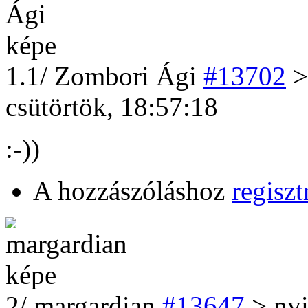
1
.1/
Zombori Ági
#13702
>
csütörtök, 18:57:18
:-))
A hozzászóláshoz
regiszt
2
/
margardian
#13647
> nyi