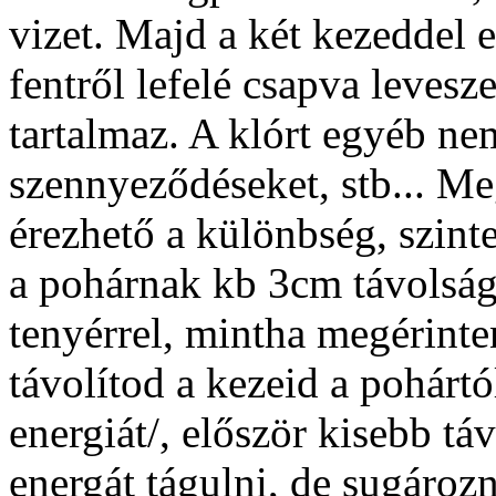
vizet. Majd a két kezeddel 
fentről lefelé csapva levesze
tartalmaz. A klórt egyéb ne
szennyeződéseket, stb... Meg
érezhető a különbség, szint
a pohárnak kb 3cm távolságr
tenyérrel, mintha megérinte
távolítod a kezeid a pohártó
energiát/, először kisebb t
energát tágulni, de sugároz