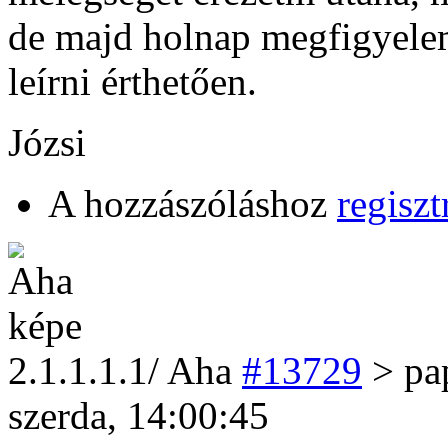
de majd holnap megfigyele
leírni érthetően.
Józsi
A hozzászóláshoz
regiszt
2
.1.1.1.1/
Aha
#13729
> pa
szerda, 14:00:45