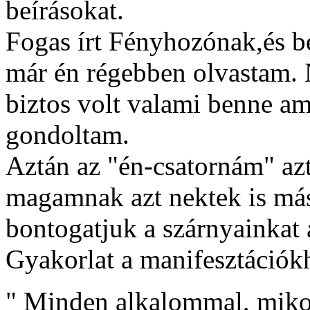
beírásokat.
Fogas írt Fényhozónak,és bei
már én régebben olvastam. 
biztos volt valami benne a
gondoltam.
Aztán az "én-csatornám" az
magamnak azt nektek is más
bontogatjuk a szárnyainkat a
Gyakorlat a manifesztációkh
" Minden alkalommal, miko