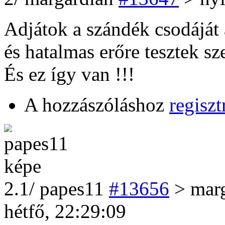
Adjátok a szándék csodáját a
és hatalmas erőre tesztek sze
És ez így van !!!
A hozzászóláshoz
regiszt
2
.1/
papes11
#13656
> mar
hétfő, 22:29:09