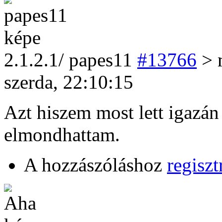
2
.1.2.1/
papes11
#13766
> 
szerda, 22:10:15
Azt hiszem most lett igazán
elmondhattam.
A hozzászóláshoz
regiszt