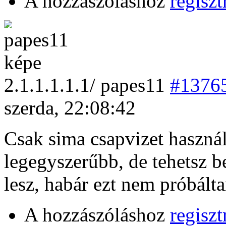
A hozzászóláshoz
regiszt
2
.1.1.1.1.1/
papes11
#1376
szerda, 22:08:42
Csak sima csapvizet használ
legegyszerűbb, de tehetsz be
lesz, habár ezt nem próbált
A hozzászóláshoz
regiszt