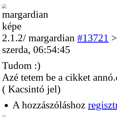
2
.1.2/
margardian
#13721
>
szerda, 06:54:45
Tudom :)
Azé tetem be a cikket annó.
( Kacsintó jel)
A hozzászóláshoz
regiszt