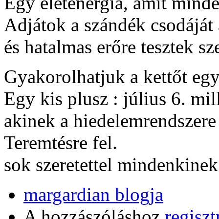
Egy életenergia, amit minde
Adjátok a szándék csodáját a
és hatalmas erőre tesztek sze
Gyakorolhatjuk a kettőt eg
Egy kis plusz : július 6. mi
akinek a hiedelemrendszere e
Teremtésre fel.
sok szeretettel mindenkinek
margardian blogja
A hozzászóláshoz
regiszt