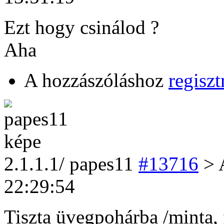
Ezt hogy csinálod ?
Aha
A hozzászóláshoz
regiszt
2
.1.1.1/
papes11
#13716
> 
22:29:54
Tiszta üvegpohárba /minta, 