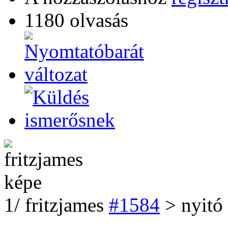
1180 olvasás
1
/
fritzjames
#1584
> nyitó 