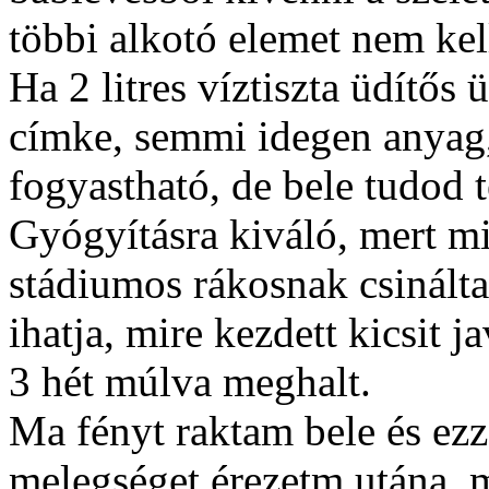
többi alkotó elemet nem kell
Ha 2 litres víztiszta üdítős
címke, semmi idegen anyag,
fogyastható, de bele tudod t
Gyógyításra kiváló, mert m
stádiumos rákosnak csinálta
ihatja, mire kezdett kicsit j
3 hét múlva meghalt.
Ma fényt raktam bele és ezz
melegséget érezetm utána, m