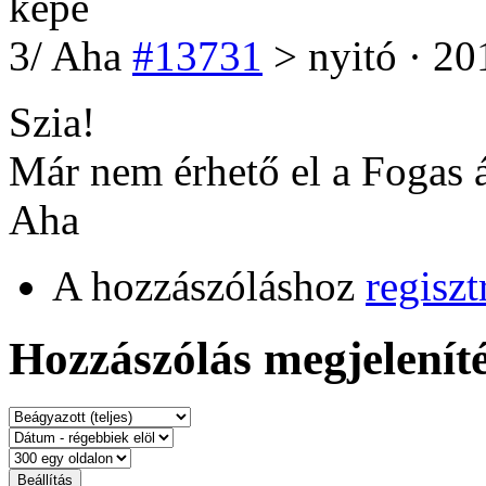
3
/
Aha
#13731
> nyitó · 20
Szia!
Már nem érhető el a Fogas á
Aha
A hozzászóláshoz
regiszt
Hozzászólás megjeleníté