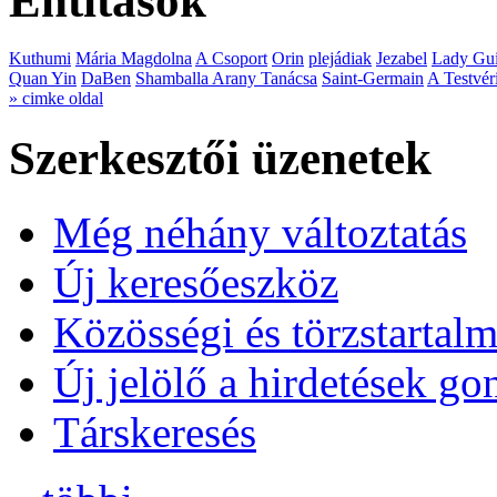
Entitások
Kuthumi
Mária Magdolna
A Csoport
Orin
plejádiak
Jezabel
Lady Gui
Quan Yin
DaBen
Shamballa Arany Tanácsa
Saint-Germain
A Testvér
» cimke oldal
Szerkesztői üzenetek
Még néhány változtatás
Új keresőeszköz
Közösségi és törzstartalm
Új jelölő a hirdetések g
Társkeresés