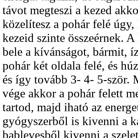
távot megteszi a kezed akkor
közelítesz a pohár felé úgy,
kezeid szinte összeérnek. 
bele a kívánságot, bármit, í
pohár két oldala felé, és húz
és így tovább 3- 4- 5-ször.
vége akkor a pohár felett m
tartod, majd iható az energet
gyógyszerből is kivenni a k
bablevesből kivenni a szelet