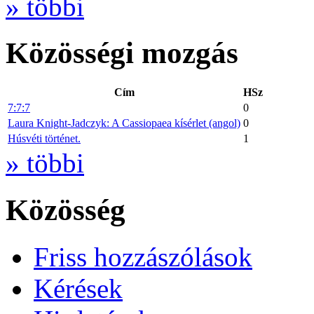
» többi
Közösségi mozgás
Cím
HSz
7:7:7
0
Laura Knight-Jadczyk: A Cassiopaea kísérlet (angol)
0
Húsvéti történet.
1
» többi
Közösség
Friss hozzászólások
Kérések