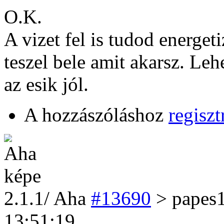
O.K.
A vizet fel is tudod energeti
teszel bele amit akarsz. Lehe
az esik jól.
A hozzászóláshoz
regiszt
2
.1.1/
Aha
#13690
> papes
13:51:19