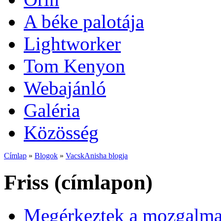
A béke palotája
Lightworker
Tom Kenyon
Webajánló
Galéria
Közösség
Címlap
»
Blogok
»
VacskAnisha blogja
Friss (címlapon)
Megérkeztek a mozgalmas