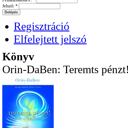
Jelszó:
*
Regisztráció
Elfelejtett jelszó
Könyv
Orin-DaBen: Teremts pénzt