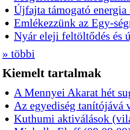
Újfajta támogató energia 
Emlékezzünk az Egy-ség
Nyár eleji feltöltődés és 
» többi
Kiemelt tartalmak
A Mennyei Akarat hét sug
Az egyediség tanítójává 
Kuthumi aktiválások (vi