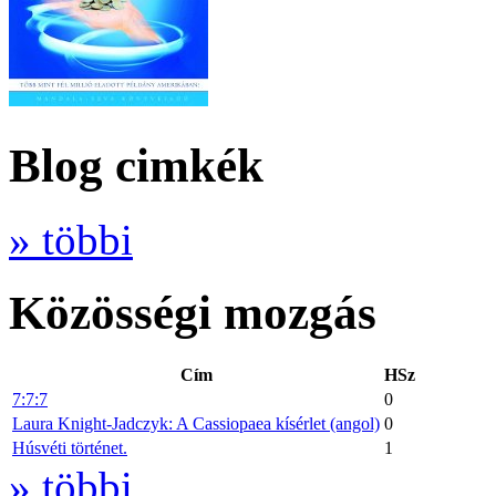
Blog cimkék
» többi
Közösségi mozgás
Cím
HSz
7:7:7
0
Laura Knight-Jadczyk: A Cassiopaea kísérlet (angol)
0
Húsvéti történet.
1
» többi