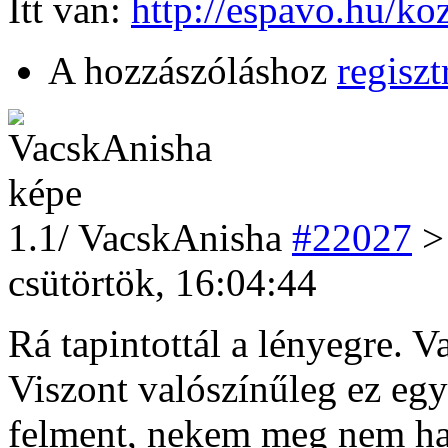
Itt van:
http://espavo.hu/k
A hozzászóláshoz
regiszt
1
.1/
VacskAnisha
#22027
>
csütörtök, 16:04:44
Rá tapintottál a lényegre. 
Viszont valószínűleg ez egy 
felment, nekem meg nem hag