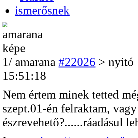
1
/
amarana
#22026
> nyitó 
15:51:18
Nem értem minek tetted még
szept.01-én felraktam, vagy
észrevehető?......ráadásul le