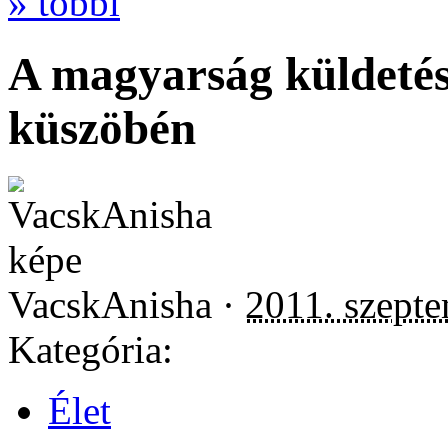
» többi
A magyarság küldetés
küszöbén
VacskAnisha ·
2011. szepte
Kategória:
Élet