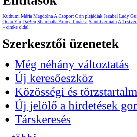
Entitások
Kuthumi
Mária Magdolna
A Csoport
Orin
plejádiak
Jezabel
Lady Gui
Quan Yin
DaBen
Shamballa Arany Tanácsa
Saint-Germain
A Testvér
» cimke oldal
Szerkesztői üzenetek
Még néhány változtatás
Új keresőeszköz
Közösségi és törzstartalm
Új jelölő a hirdetések g
Társkeresés