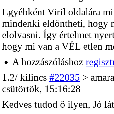
Egyébként Viril oldalára mi
mindenki eldöntheti, hogy m
elolvasni. Így értelmet nyer
hogy mi van a VÉL etlen mö
A hozzászóláshoz
regiszt
1
.2/
kilincs
#22035
> amar
csütörtök, 15:16:28
Kedves tudod ő ilyen, Jó látn