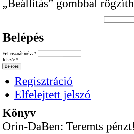
„Beállítás” gombbal rögzíth
Belépés
Felhasználónév:
*
Jelszó:
*
Regisztráció
Elfelejtett jelszó
Könyv
Orin-DaBen: Teremts pénzt