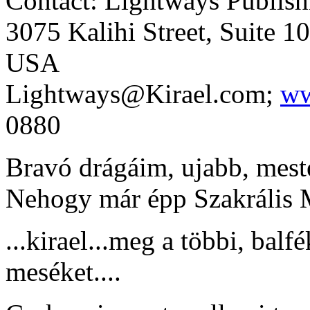
Contact: Lightways Publish
3075 Kalihi Street, Suite 1
USA
Lightways@Kirael.com;
ww
0880
Bravó drágáim, ujabb, mest
Nehogy már épp Szakrális 
...kirael...meg a többi, balf
meséket....