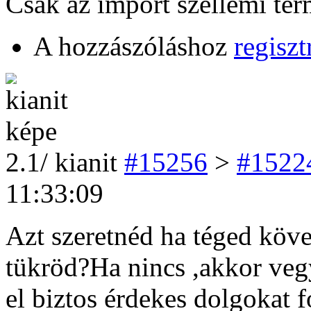
Csak az import szellemi term
A hozzászóláshoz
regiszt
2
.1/
kianit
#15256
>
#1522
11:33:09
Azt szeretnéd ha téged köv
tükröd?Ha nincs ,akkor vegy
el biztos érdekes dolgokat f