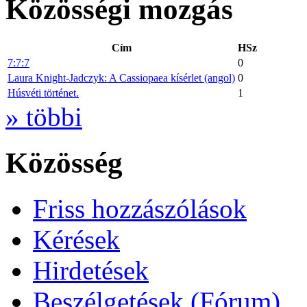
Közösségi mozgás
Cím
HSz
7:7:7
0
Laura Knight-Jadczyk: A Cassiopaea kísérlet (angol)
0
Húsvéti történet.
1
» többi
Közösség
Friss hozzászólások
Kérések
Hirdetések
Beszélgetések (Fórum)