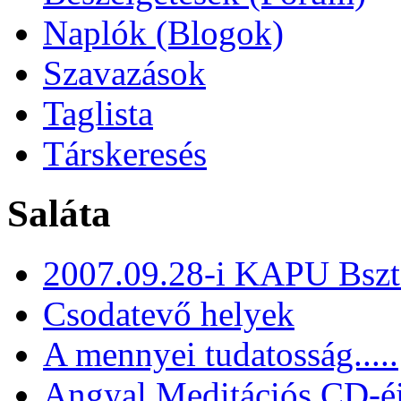
Naplók (Blogok)
Szavazások
Taglista
Társkeresés
Saláta
2007.09.28-i KAPU Bszt
Csodatevő helyek
A mennyei tudatosság.....
Angyal Meditációs CD-é