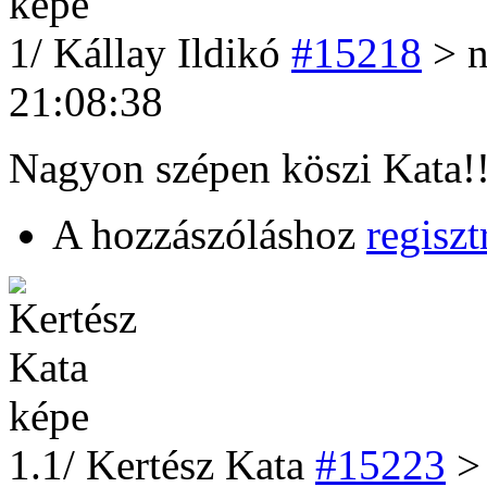
1
/
Kállay Ildikó
#15218
> n
21:08:38
Nagyon szépen köszi Kata!!
A hozzászóláshoz
regiszt
1
.1/
Kertész Kata
#15223
> 