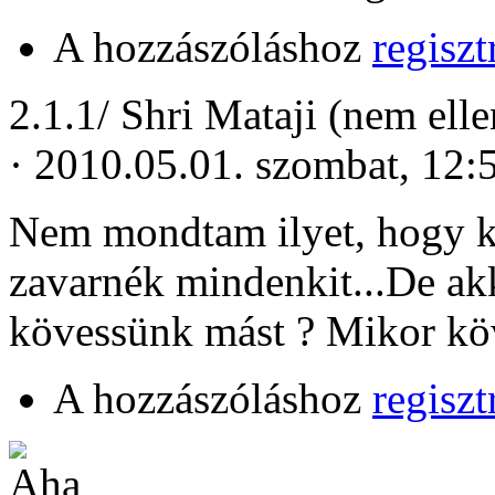
A hozzászóláshoz
regiszt
2
.1.1/
Shri Mataji (nem elle
· 2010.05.01. szombat, 12:
Nem mondtam ilyet, hogy kö
zavarnék mindenkit...De akk
kövessünk mást ? Mikor köv
A hozzászóláshoz
regiszt