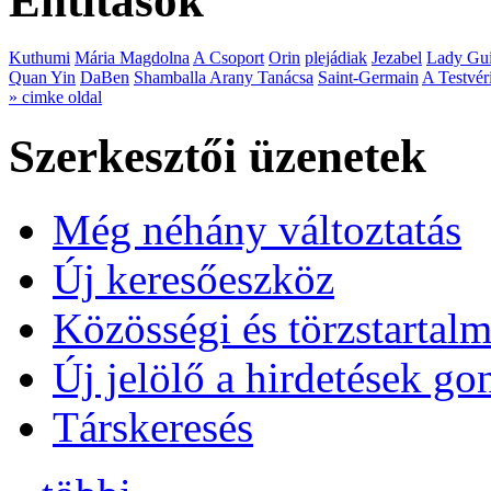
Entitások
Kuthumi
Mária Magdolna
A Csoport
Orin
plejádiak
Jezabel
Lady Gui
Quan Yin
DaBen
Shamballa Arany Tanácsa
Saint-Germain
A Testvér
» cimke oldal
Szerkesztői üzenetek
Még néhány változtatás
Új keresőeszköz
Közösségi és törzstartalm
Új jelölő a hirdetések g
Társkeresés