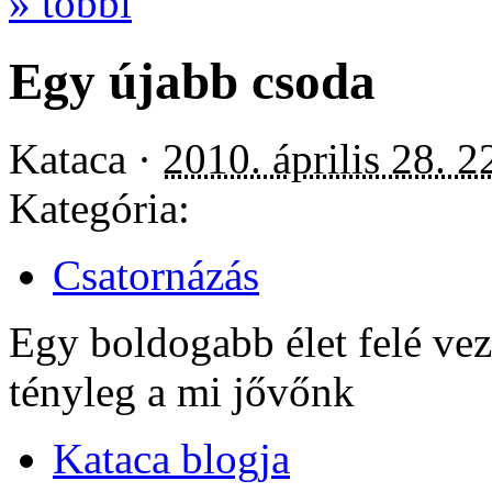
» többi
Egy újabb csoda
Kataca ·
2010. április 28. 2
Kategória:
Csatornázás
Egy boldogabb élet felé vez
tényleg a mi jővőnk
Kataca blogja