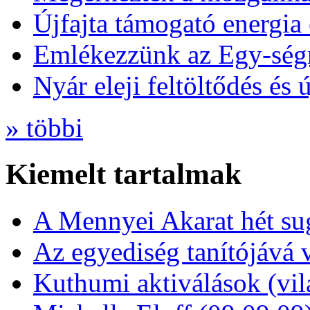
Újfajta támogató energia 
Emlékezzünk az Egy-ség
Nyár eleji feltöltődés és 
» többi
Kiemelt tartalmak
A Mennyei Akarat hét sug
Az egyediség tanítójává 
Kuthumi aktiválások (vi