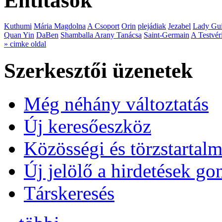
Entitások
Kuthumi
Mária Magdolna
A Csoport
Orin
plejádiak
Jezabel
Lady Gui
Quan Yin
DaBen
Shamballa Arany Tanácsa
Saint-Germain
A Testvér
» cimke oldal
Szerkesztői üzenetek
Még néhány változtatás
Új keresőeszköz
Közösségi és törzstartalm
Új jelölő a hirdetések g
Társkeresés