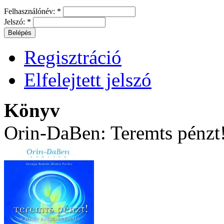
Felhasználónév:
*
Jelszó:
*
Regisztráció
Elfelejtett jelszó
Könyv
Orin-DaBen: Teremts pénzt