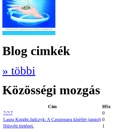
Blog cimkék
» többi
Közösségi mozgás
Cím
HSz
7:7:7
0
Laura Knight-Jadczyk: A Cassiopaea kísérlet (angol)
0
Húsvéti történet.
1