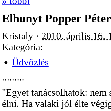
» többi
Elhunyt Popper Péter
Kristaly ·
2010. április 16. 
Kategória:
Üdvözlés
.........
"Egyet tanácsolhatok: nem
élni. Ha valaki jól élte vég