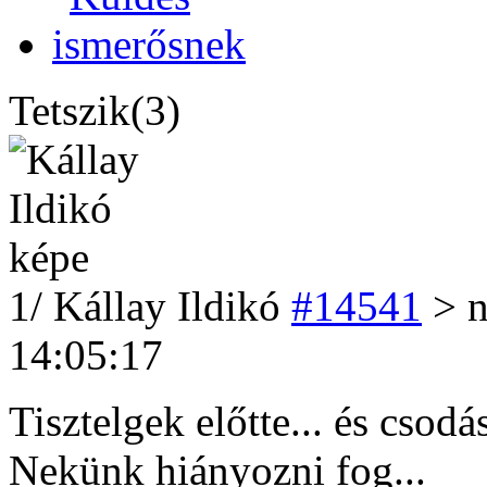
Tetszik(3)
1
/
Kállay Ildikó
#14541
> n
14:05:17
Tisztelgek előtte... és csod
Nekünk hiányozni fog...