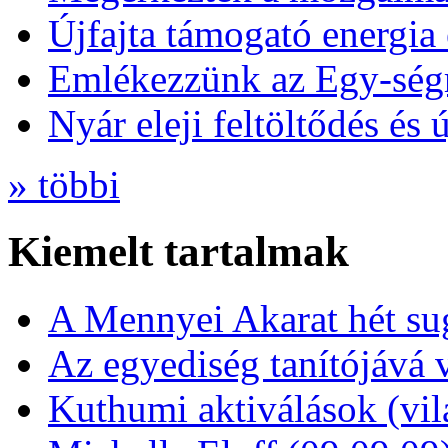
Újfajta támogató energia 
Emlékezzünk az Egy-ség
Nyár eleji feltöltődés és 
» többi
Kiemelt tartalmak
A Mennyei Akarat hét sug
Az egyediség tanítójává 
Kuthumi aktiválások (vi