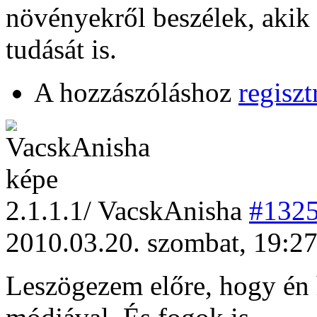
növényekről beszélek, akik
tudását is.
A hozzászóláshoz
regiszt
2
.1.1.1/
VacskAnisha
#132
2010.03.20. szombat, 19:2
Leszögezem előre, hogy én h