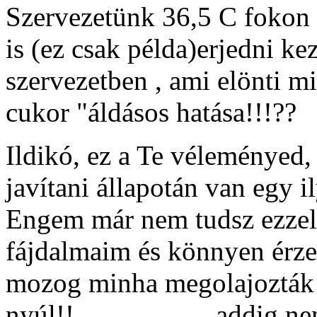
Szervezetünk 36,5 C fokon 
is (ez csak példa)erjedni kez
szervezetben , ami elönti m
cukor "áldásos hatása!!!??
Ildikó, ez a Te véleményed,
javítani állapotán van egy il
Engem már nem tudsz ezzel 
fájdalmaim és könnyen ér
mozog minha megolajozták 
nyúl!!....................addi