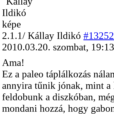
2
.1.1/
Kállay Ildikó
#13252
2010.03.20. szombat, 19:1
Ama!
Ez a paleo táplálkozás nála
annyira tűnik jónak, mint a
feldobunk a diszkóban, még 
mondani hozzá, hogy gabona