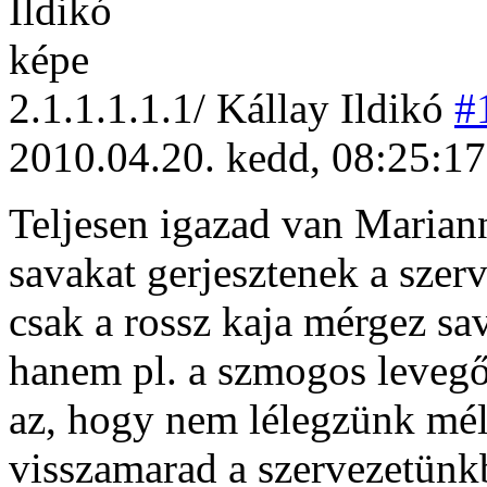
2
.1.1.1.1.1/
Kállay Ildikó
#
2010.04.20. kedd, 08:25:17
Teljesen igazad van Marian
savakat gerjesztenek a szer
csak a rossz kaja mérgez sa
hanem pl. a szmogos levegő,
az, hogy nem lélegzünk mély
visszamarad a szervezetünkb