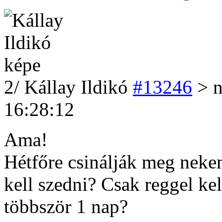
2
/
Kállay Ildikó
#13246
> n
16:28:12
Ama!
Hétfőre csinálják meg neke
kell szedni? Csak reggel kel
többször 1 nap?