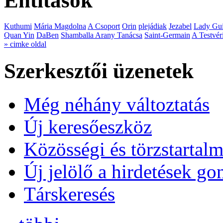
Entitások
Kuthumi
Mária Magdolna
A Csoport
Orin
plejádiak
Jezabel
Lady Gui
Quan Yin
DaBen
Shamballa Arany Tanácsa
Saint-Germain
A Testvér
» cimke oldal
Szerkesztői üzenetek
Még néhány változtatás
Új keresőeszköz
Közösségi és törzstartalm
Új jelölő a hirdetések g
Társkeresés