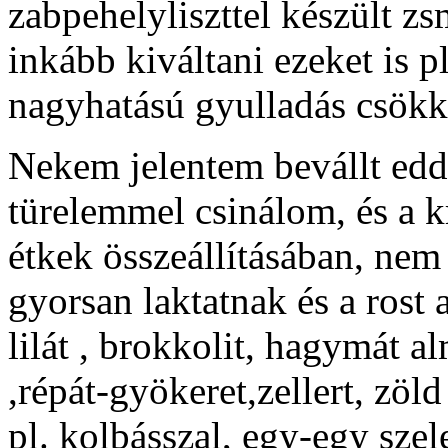
zabpehelyliszttel készült zs
inkább kiváltani ezeket is 
nagyhatású gyulladás csökk
Nekem jelentem bevállt edd
türelemmel csinálom, és a k
étkek összeállításában, nem
gyorsan laktatnak és a rost
lilát , brokkolit, hagymát al
,répát-gyökeret,zellert, zöld
pl. kolbásszal, egy-egy szel