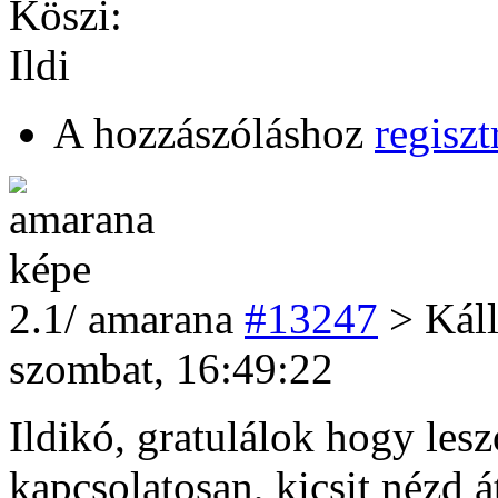
Köszi:
Ildi
A hozzászóláshoz
regiszt
2
.1/
amarana
#13247
> Káll
szombat, 16:49:22
Ildikó, gratulálok hogy leszok
kapcsolatosan, kicsit nézd 