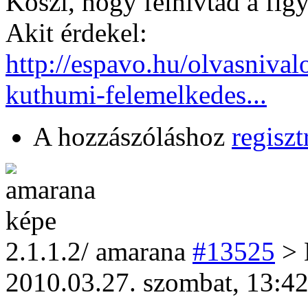
Köszi, hogy felhívtad a fi
Akit érdekel:
http://espavo.hu/olvasnival
kuthumi-felemelkedes...
A hozzászóláshoz
regiszt
2
.1.1.2/
amarana
#13525
> 
2010.03.27. szombat, 13:4