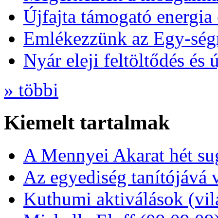
Újfajta támogató energia 
Emlékezzünk az Egy-ség
Nyár eleji feltöltődés és 
» többi
Kiemelt tartalmak
A Mennyei Akarat hét sug
Az egyediség tanítójává 
Kuthumi aktiválások (vi