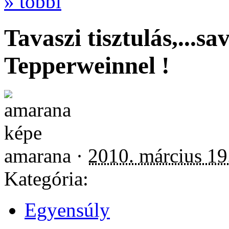
» többi
Tavaszi tisztulás,...s
Tepperweinnel !
amarana ·
2010. március 19
Kategória:
Egyensúly