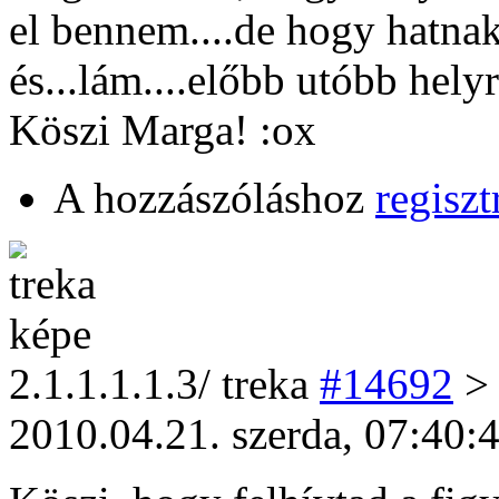
el bennem....de hogy hatnak 
és...lám....előbb utóbb hely
Köszi Marga! :ox
A hozzászóláshoz
regiszt
2
.1.1.1.1.3/
treka
#14692
> 
2010.04.21. szerda, 07:40: