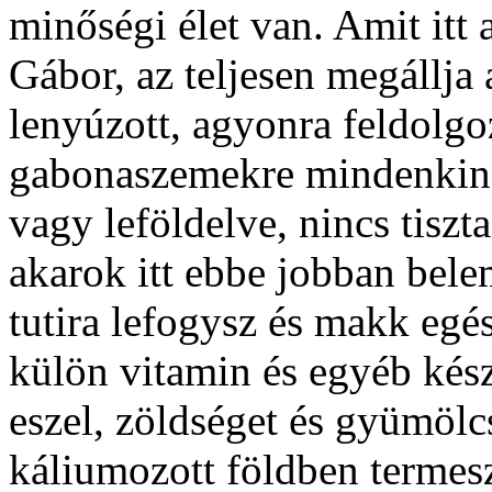
minőségi élet van. Amit itt 
Gábor, az teljesen megállja 
lenyúzott, agyonra feldolgo
gabonaszemekre mindenkin
vagy leföldelve, nincs tiszt
akarok itt ebbe jobban bele
tutira lefogysz és makk egé
külön vitamin és egyéb kés
eszel, zöldséget és gyümölcs
káliumozott földben termeszt