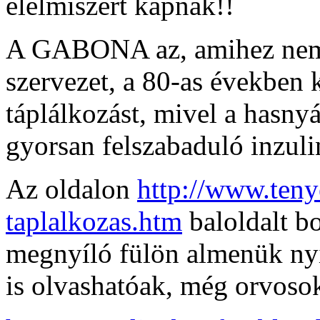
élelmiszert kapnak!!
A GABONA az, amihez nem 
szervezet, a 80-as években 
táplálkozást, mivel a hasn
gyorsan felszabaduló inzulin
Az oldalon
http://www.tenye
taplalkozas.htm
baloldalt b
megnyíló fülön almenük nyí
is olvashatóak, még orvosok 