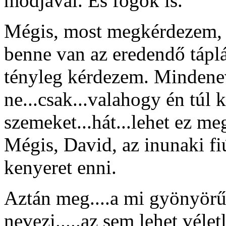
módjával. És fogok is.
Mégis, most megkérdezem, 
benne van az eredendő tápl
tényleg kérdezem. Mindenev
ne...csak...valahogy én tú
szemeket...hát...lehet ez me
Mégis, David, az inunaki fi
kenyeret enni.
Aztán meg....a mi gyönyörű
nevezi.....az sem lehet véletl