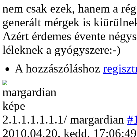
nem csak ezek, hanem a rég 
generált mérgek is kiürülne
Azért érdemes évente négysz
léleknek a gyógyszere:-)
A hozzászóláshoz
regiszt
2
.1.1.1.1.1.1/
margardian
#
2010.04.20. kedd, 17:06:49