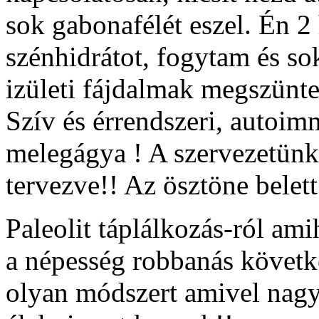
sok gabonafélét eszel. Én 
szénhidrátot, fogytam és 
izületi fájdalmak megszünte
Szív és érrendszeri, autoimm
melegágya ! A szervezetünk
tervezve!! Az ösztöne belett 
Paleolit táplálkozás-ról ami
a népesség robbanás követke
olyan módszert amivel nagy