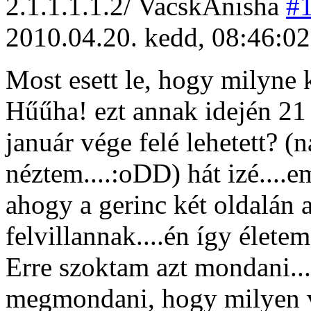
2
.1.1.1.1.2/
VacskAnisha
#
2010.04.20. kedd, 08:46:02
Most esett le, hogy milyne 
Hűűha! ezt annak idején 21 
január vége felé lehetett? (
néztem....:oDD) hát izé....
ahogy a gerinc két oldalán 
felvillannak....én így életem
Erre szoktam azt mondani.
megmondani, hogy milyen vá