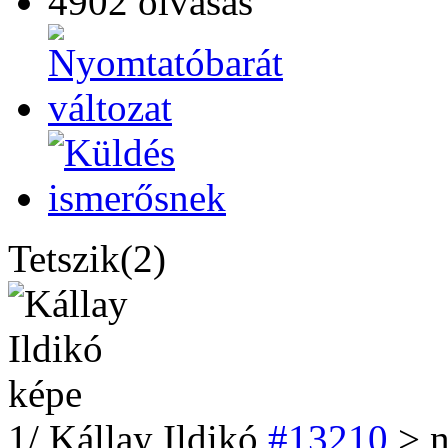
4902 olvasás
Tetszik(2)
1
/
Kállay Ildikó
#13210
> n