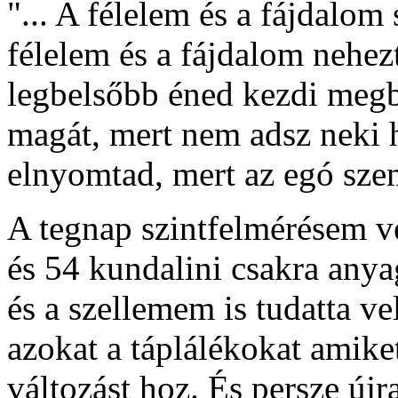
"... A félelem és a fájdalom 
félelem és a fájdalom nehezt
legbelsőbb éned kezdi megb
magát, mert nem adsz neki h
elnyomtad, mert az egó sze
A tegnap szintfelmérésem vé
és 54 kundalini csakra any
és a szellemem is tudatta v
azokat a táplálékokat amike
változást hoz. És persze újr