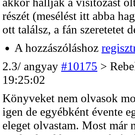
akkor hallják a visítozást ö
részét (mesélést itt abba ha
ott találsz, a fán szeretetet
A hozzászóláshoz
regiszt
2
.3/
angyay
#10175
> Reb
19:25:02
Könyveket nem olvasok most
igen de egyébként évente 
eleget olvastam. Most már