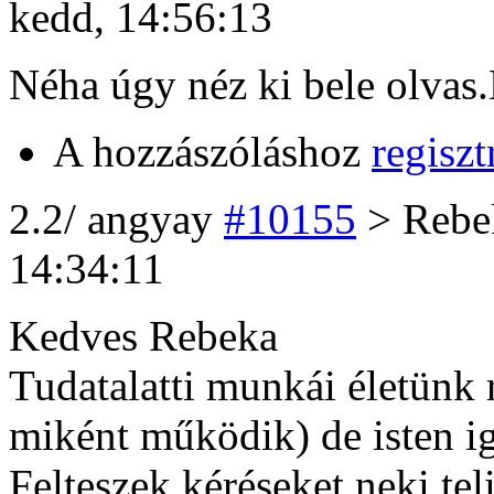
kedd, 14:56:13
Néha úgy néz ki bele olvas.M
A hozzászóláshoz
regiszt
2
.2/
angyay
#10155
> Reb
14:34:11
Kedves Rebeka
Tudatalatti munkái életünk r
miként működik) de isten i
Felteszek kéréseket neki tel