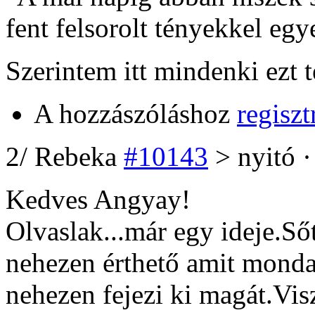
fent felsorolt tényekkel eg
Szerintem itt mindenki ezt t
A hozzászóláshoz
regiszt
2
/
Rebeka
#10143
> nyitó ·
Kedves Angyay!
Olvaslak...már egy ideje.Sőt
nehezen érthető amit monda
nehezen fejezi ki magát.Vis