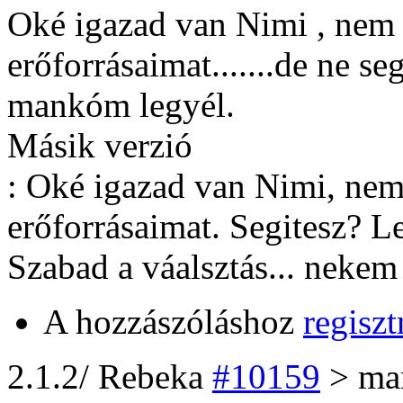
Oké igazad van Nimi , nem
erőforrásaimat.......de ne s
mankóm legyél.
Másik verzió
: Oké igazad van Nimi, nem
erőforrásaimat. Segitesz? 
Szabad a váalsztás... nekem 
A hozzászóláshoz
regiszt
2
.1.2/
Rebeka
#10159
> ma