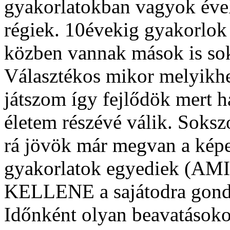
gyakorlatokban vagyok éve
régiek. 10évekig gyakorlok
közben vannak mások is sok
Választékos mikor melyikh
játszom így fejlődök mert h
életem részévé válik. Soksz
rá jövök már megvan a képe
gyakorlatok egyediek 
KELLENE a sajátodra gondol
Időnként olyan beavatásoko