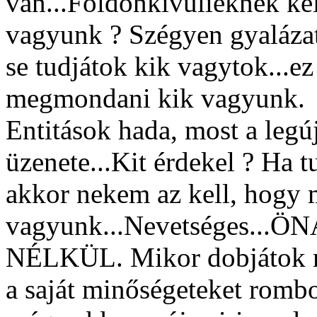
van...Földönkívülieknek k
vagyunk ? Szégyen gyalázat,
se tudjátok kik vagytok...e
megmondani kik vagyunk.
Entitások hada, most a legú
üzenete...Kit érdekel ? Ha
akkor nekem az kell, hogy 
vagyunk...Nevetséges.
NÉLKÜL. Mikor dobjátok má
a saját minőségeteket rombol