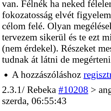
van. Félnék ha neked félel
fokozatosság elvét figyelem
célom felé. Olyan megélés
tervezem sikerül és te ezt m
(nem érdekel). Részeket me
tudnak át látni de megérten
A hozzászóláshoz
regiszt
2
.3.1/
Rebeka
#10208
> an
szerda, 06:55:43