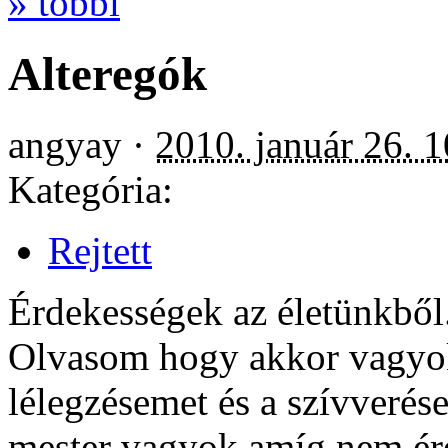
» többi
Alteregók
angyay ·
2010. január 26. 
Kategória:
Rejtett
Érdekességek az életünkből
Olvasom hogy akkor vagyok 
lélegzésemet és a szívveré
mester vagyok amíg nem ére