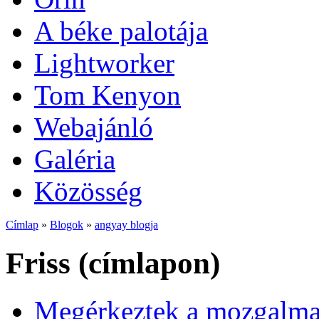
A béke palotája
Lightworker
Tom Kenyon
Webajánló
Galéria
Közösség
Címlap
»
Blogok
»
angyay blogja
Friss (címlapon)
Megérkeztek a mozgalmas