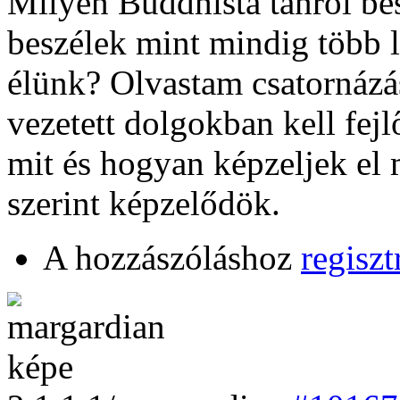
Milyen Buddhista tanról be
beszélek mint mindig több 
élünk? Olvastam csatornáz
vezetett dolgokban kell fe
mit és hogyan képzeljek el 
szerint képzelődök.
A hozzászóláshoz
regiszt