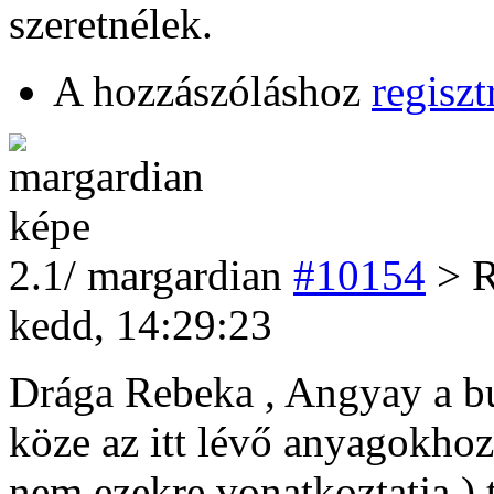
szeretnélek.
A hozzászóláshoz
regiszt
2
.1/
margardian
#10154
> 
kedd, 14:29:23
Drága Rebeka , Angyay a bu
köze az itt lévő anyagokhoz 
nem ezekre vonatkoztatja ) t