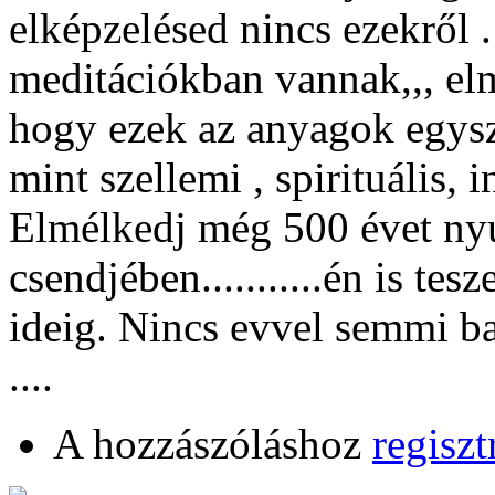
elképzelésed nincs ezekről 
meditációkban vannak,,, el
hogy ezek az anyagok egysze
mint szellemi , spirituális, i
Elmélkedj még 500 évet nyu
csendjében...........én is te
ideig. Nincs evvel semmi ba
....
A hozzászóláshoz
regiszt