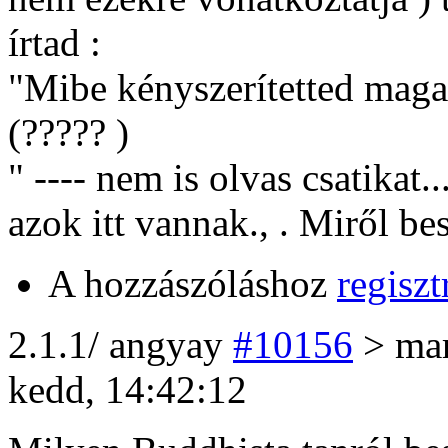
írtad :
"Mibe kényszerítetted maga
(????? )
" ---- nem is olvas csatikat
azok itt vannak., . Miről be
A hozzászóláshoz
regiszt
2
.1.1/
angyay
#10156
> ma
kedd, 14:42:12