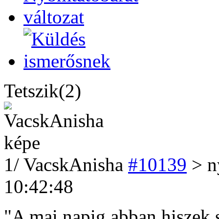
Tetszik(2)
1
/
VacskAnisha
#10139
> ny
10:42:48
"A mai napig abban hiszek s