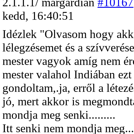
2
.1.1.1/
margardian
#10167
kedd, 16:40:51
Idézlek "Olvasom hogy akko
lélegzésemet és a szívveré
mester vagyok amíg nem ére
mester valahol Indiában ezt
gondoltam,.ja, erről a léte
jó, mert akkor is megmondtá
mondja meg senki.........
Itt senki nem mondja meg.....