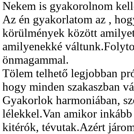
Nekem is gyakorolnom kell
Az én gyakorlatom az , hogy
körülmények között amilye
amilyenekké váltunk.Folyto
önmagammal.
Tölem telhető legjobban pr
hogy minden szakaszban vá
Gyakorlok harmoniában, sze
lélekkel.Van amikor inkább 
kitérók, tévutak.Azért járo