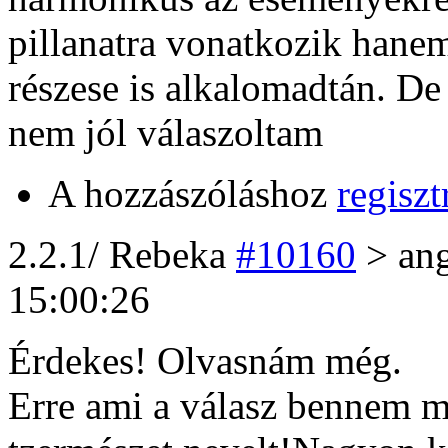
pillanatra vonatkozik hanem
részese is alkalomadtán. De 
nem jól válaszoltam
A hozzászóláshoz
regiszt
2
.2.1/
Rebeka
#10160
> an
15:00:26
Érdekes! Olvasnám még.
Erre ami a válasz bennem 