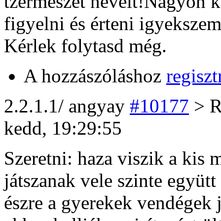
tzermészet nevelt!Nagyon k
figyelni és érteni igyekszem
Kérlek folytasd még.
A hozzászóláshoz
regiszt
2
.2.1.1/
angyay
#10177
> R
kedd, 19:29:55
Szeretni: haza viszik a kis
játszanak vele szinte együtt
észre a gyerekek vendégek j