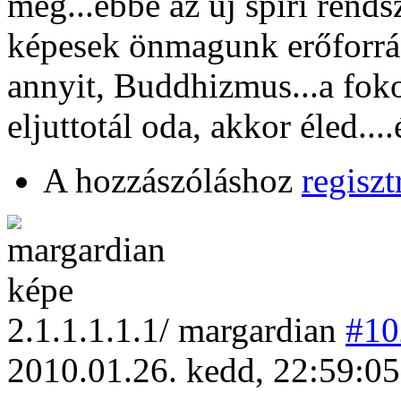
még...ebbe az új spiri ren
képesek önmagunk erőforrás
annyit, Buddhizmus...a fok
eljuttotál oda, akkor éled....
A hozzászóláshoz
regiszt
2
.1.1.1.1.1/
margardian
#10
2010.01.26. kedd, 22:59:05