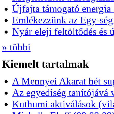
Újfajta támogató energia 
Emlékezzünk az Egy-ség
Nyár eleji feltöltődés és 
» többi
Kiemelt tartalmak
A Mennyei Akarat hét sug
Az egyediség tanítójává 
Kuthumi aktiválások (vi