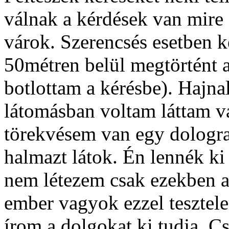
válnak a kérdések van mire
várok. Szerencsés esetben k
50métren belül megtörtént 
botlottam a kérésbe). Hajn
látomásban voltam láttam v
törekvésem van egy dologra 
halmazt látok. Én lennék ki 
nem létezem csak ezekben 
ember vagyok ezzel teszte
írom a dolgokat ki tudja. C