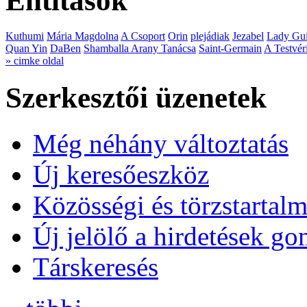
Entitások
Kuthumi
Mária Magdolna
A Csoport
Orin
plejádiak
Jezabel
Lady Gui
Quan Yin
DaBen
Shamballa Arany Tanácsa
Saint-Germain
A Testvér
» cimke oldal
Szerkesztői üzenetek
Még néhány változtatás
Új keresőeszköz
Közösségi és törzstartalm
Új jelölő a hirdetések g
Társkeresés