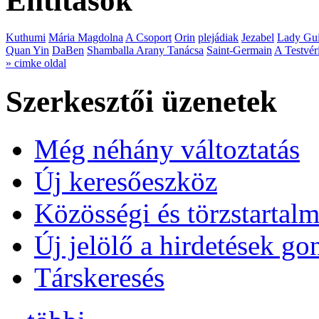
Entitások
Kuthumi
Mária Magdolna
A Csoport
Orin
plejádiak
Jezabel
Lady Gui
Quan Yin
DaBen
Shamballa Arany Tanácsa
Saint-Germain
A Testvér
» cimke oldal
Szerkesztői üzenetek
Még néhány változtatás
Új keresőeszköz
Közösségi és törzstartalm
Új jelölő a hirdetések g
Társkeresés