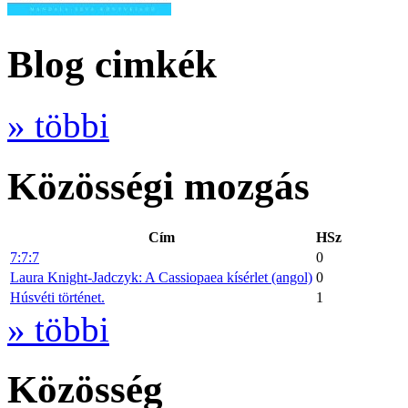
Blog cimkék
» többi
Közösségi mozgás
Cím
HSz
7:7:7
0
Laura Knight-Jadczyk: A Cassiopaea kísérlet (angol)
0
Húsvéti történet.
1
» többi
Közösség