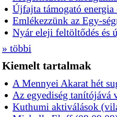
Újfajta támogató energia 
Emlékezzünk az Egy-ség
Nyár eleji feltöltődés és 
» többi
Kiemelt tartalmak
A Mennyei Akarat hét sug
Az egyediség tanítójává 
Kuthumi aktiválások (vi