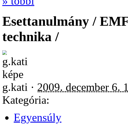
» többi
Esettanulmány / EMF
technika /
g.kati ·
2009. december 6. 
Kategória:
Egyensúly