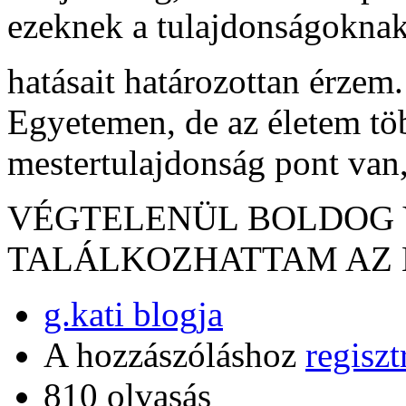
ezeknek a tulajdonságoknak
hatásait határozottan érzem
Egyetemen, de az életem több
mestertulajdonság pont van,
VÉGTELENÜL BOLDOG 
TALÁLKOZHATTAM AZ 
g.kati blogja
A hozzászóláshoz
regiszt
810 olvasás