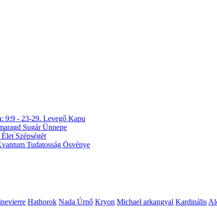
a: 9:9 - 23-29. Levegő Kapu
 Smaragd Sugár Ünnepe
 Élet Szépségét
A Kvantum Tudatosság Ösvénye
nevierre
Hathorok
Nada Úrnő
Kryon
Michael arkangyal
Kardinális
Al