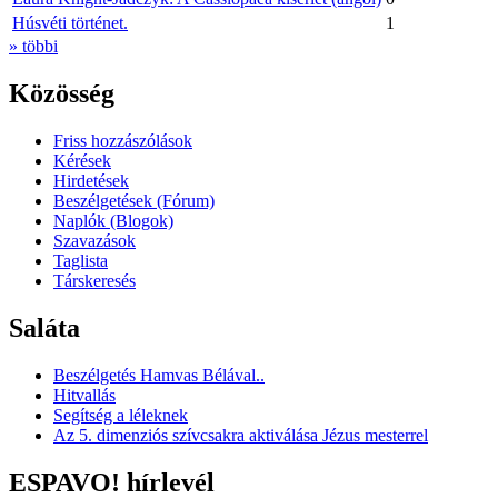
Húsvéti történet.
1
» többi
Közösség
Friss hozzászólások
Kérések
Hirdetések
Beszélgetések (Fórum)
Naplók (Blogok)
Szavazások
Taglista
Társkeresés
Saláta
Beszélgetés Hamvas Bélával..
Hitvallás
Segítség a léleknek
Az 5. dimenziós szívcsakra aktiválása Jézus mesterrel
ESPAVO! hírlevél