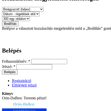
Belépve a választott hozzászólás megjelenítési mód a „Beállítás” gom
Belépés
Felhasználónév:
*
Jelszó:
*
Regisztráció
Elfelejtett jelszó
Könyv
Orin-DaBen: Teremts pénzt!