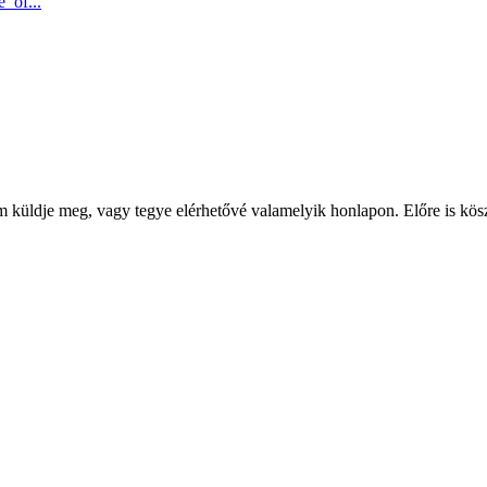
_of...
em küldje meg, vagy tegye elérhetővé valamelyik honlapon. Előre is kö