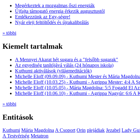
Megérkeztek a mozgalmas őszi energiák
Újfajta támogató energia érkezik augusztustól
Emlékezzünk az Egy-ségre!
Nyár eleji feltöltődés és újrakalibrálás
» többi
Kiemelt tartalmak
A Mennyei Akarat hét sugara és a "felsőbb sugarak"
Az egyediség tanítójává válás (24 hónapos iskola)
Kuthumi aktiválások (világmeditációk)
Michelle Eloff (09.09.09) - Kuthumi Mester és Mária Magdoln
Michelle Eloff (10.03.25) - Kuthumi - Agrippa Mester: 4:4 A
Michelle Eloff (10.05.05) - Mária Magdolna: 5:5 Fogadd El Az
Michelle Eloff (10.06.10) - Kuthumi - Agrippa Nagyúr: 6:6 
» többi
Entitások
Kuthumi
Mária Magdolna
A Csoport
Orin
plejádiak
Jezabel
Lady Gui
A Testvériség
Metatron