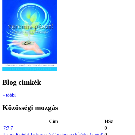
Blog cimkék
» többi
Közösségi mozgás
Cím
HSz
7:7:7
0
Laura Knight-Jadczyk: A Cassiopaea kísérlet (angol)
0