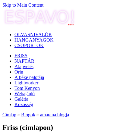
Skip to Main Content
OLVASNIVALÓK
HANGANYAGOK
CSOPORTOK
FRISS
NAPTÁR
Alapvetés
Orin
A béke palotája
Lightworker
Tom Kenyon
Webajánló
Galéria
Közösség
Címlap
»
Blogok
»
amarana blogja
Friss (címlapon)