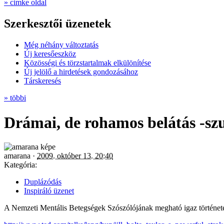
» cimke oldal
Szerkesztői üzenetek
Még néhány változtatás
Új keresőeszköz
Közösségi és törzstartalmak elkülönítése
Új jelölő a hirdetések gondozásához
Társkeresés
» többi
Drámai, de rohamos belátás -szu
amarana ·
2009. október 13. 20:40
Kategória:
Duplázódás
Inspiráló üzenet
A Nemzeti Mentális Betegségek Szószólójának megható igaz története,...