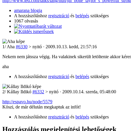
http://www.ted.com/talks/lang/hun/jill_bolte_taylor_s_powerful_stroke
amarana blogja
A hozzászóláshoz
regisztráció
és
belépés
szükséges
1067 olvasás
1
/
Aha
#6330
> nyitó · 2009.10.13. kedd, 21:57:16
Nekem nem játssza végig. Ha valakinek sikerült letöltenie akkor kér
aha
A hozzászóláshoz
regisztráció
és
belépés
szükséges
2
/
Kállay Ildikó
#6332
> nyitó · 2009.10.14. szerda, 05:48:00
http://espavo.hu/node/5579
Köszi, de már délután megkaptuk az infót!
A hozzászóláshoz
regisztráció
és
belépés
szükséges
Hozzászólás megjelenítési lehetőségek