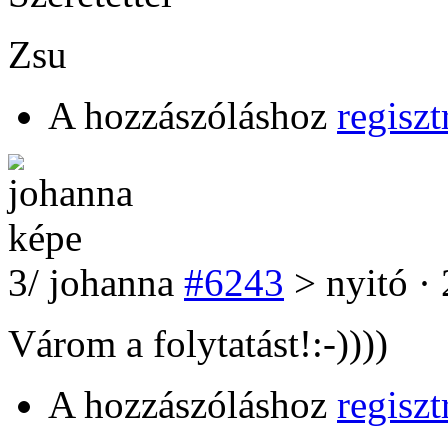
Zsu
A hozzászóláshoz
regiszt
3
/
johanna
#6243
> nyitó ·
Várom a folytatást!:-))))
A hozzászóláshoz
regiszt