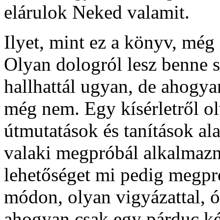
elárulok Neked valamit.
Ilyet, mint ez a könyv, még
Olyan dologról lesz benne 
hallhattál ugyan, de ahogya
még nem. Egy kísérletről ol
útmutatások és tanítások al
valaki megpróbál alkalmazni
lehetőséget mi pedig megp
módon, olyan vigyázattal, ó
ahogyan csak egy párduc kép