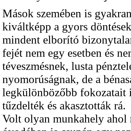
Mások szemében is gyakran s
kiváltképp a gyors döntések
mindent elborító bizonytala
fejét nem egy esetben és n
téveszmésnek, lusta pénztel
nyomorúságnak, de a bénasá
legkülönbözőbb fokozatait 
tűzdelték és akasztották rá.
Volt olyan munkahely ahol 