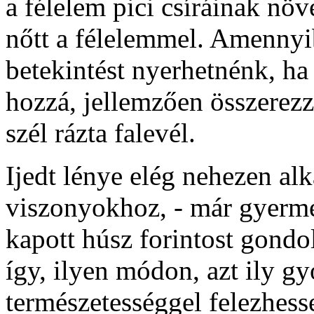
a félelem pici csíráinak nö
nőtt a félelemmel. Amennyi
betekintést nyerhetnénk, ha
hozzá, jellemzően összerezz
szél rázta falevél.
Ijedt lénye elég nehezen al
viszonyokhoz, - már gyerme
kapott húsz forintost gondo
így, ilyen módon, azt ily g
természetességgel felezhess