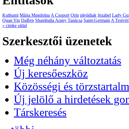
Entitások
Kuthumi
Mária Magdolna
A Csoport
Orin
plejádiak
Jezabel
Lady Gui
Quan Yin
DaBen
Shamballa Arany Tanácsa
Saint-Germain
A Testvér
» cimke oldal
Szerkesztői üzenetek
Még néhány változtatás
Új keresőeszköz
Közösségi és törzstartalm
Új jelölő a hirdetések g
Társkeresés