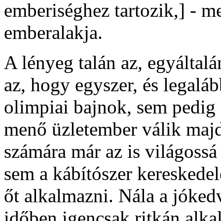
emberiséghez tartozik,] - m
emberalakja.
A lényeg talán az, egyáltal
az, hogy egyszer, és legalá
olimpiai bajnok, sem pedig a
menő üzletember válik majd
számára már az is világossá
sem a kábítószer kereskedel
őt alkalmazni. Nála a jóked
időben igencsak ritkán alka