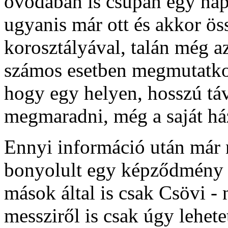
óvodában is csupán egy napot
ugyanis már ott és akkor ös
korosztályával, talán még a
számos esetben megmutatkozo
hogy egy helyen, hosszú tá
megmaradni, még a saját h
Ennyi információ után már 
bonyolult egy képződmény l
mások által is csak Csövi - 
messziről is csak úgy lehete