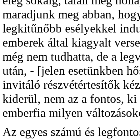
elég sokáig, talán még hónap
maradjunk meg abban, hogy
legkitűnőbb esélyekkel indul
emberek által kiagyalt ver
még nem tudhatta, de a legvé
után, - [jelen esetünkben h
invitáló részvétértesítők ké
kiderül, nem az a fontos, k
emberfia milyen változásoko
Az egyes számú és legfonto