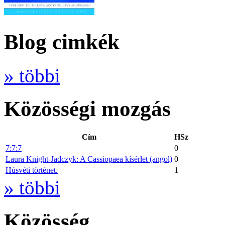
Blog cimkék
» többi
Közösségi mozgás
Cím
HSz
7:7:7
0
Laura Knight-Jadczyk: A Cassiopaea kísérlet (angol)
0
Húsvéti történet.
1
» többi
Közösség