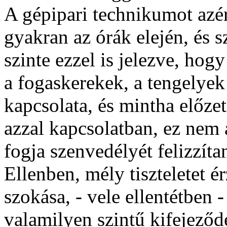
A gépipari technikumot azér
gyakran az órák elején, és sz
szinte ezzel is jelezve, ho
a fogaskerekek, a tengelyek
kapcsolata, és mintha előzet
azzal kapcsolatban, ez nem 
fogja szenvedélyét felizzítan
Ellenben, mély tiszteletet ér
szokása, - vele ellentétben -
valamilyen szintű kifejeződé