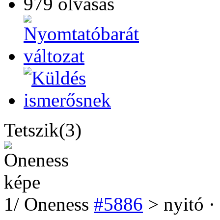
979 olvasás
Tetszik(3)
1
/
Oneness
#5886
> nyitó ·