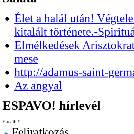
Élet a halál után! Végtel
kitalált története.-Spiritu
Elmélkedések Arisztokrat
mese
http://adamus-saint-ger
Az angyal
ESPAVO! hírlevél
E-mail:
*
Feliratkozás