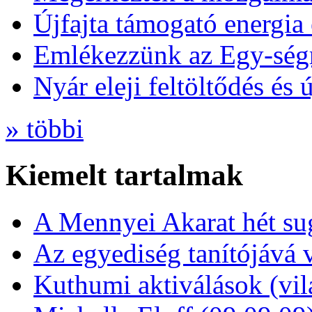
Újfajta támogató energia 
Emlékezzünk az Egy-ség
Nyár eleji feltöltődés és 
» többi
Kiemelt tartalmak
A Mennyei Akarat hét sug
Az egyediség tanítójává 
Kuthumi aktiválások (vi