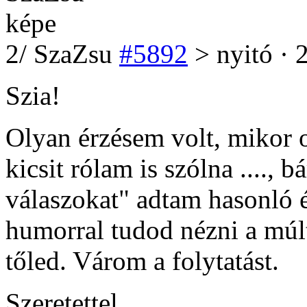
2
/
SzaZsu
#5892
> nyitó · 
Szia!
Olyan érzésem volt, mikor 
kicsit rólam is szólna ...., 
válaszokat" adtam hasonló é
humorral tudod nézni a múl
tőled. Várom a folytatást.
Szeretettel