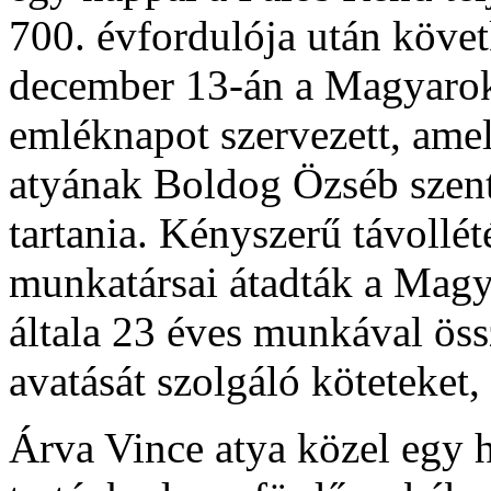
700. évfordulója után követ
december 13-án a Magyarok
emléknapot szervezett, ame
atyának Boldog Özséb szent 
tartania. Kényszerű távollé
munkatársai átadták a Magy
általa 23 éves munkával öss
avatását szolgáló köteteket,
Árva Vince atya közel egy 