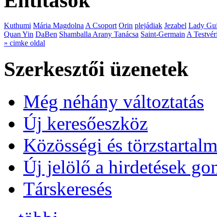
Entitások
Kuthumi
Mária Magdolna
A Csoport
Orin
plejádiak
Jezabel
Lady Gui
Quan Yin
DaBen
Shamballa Arany Tanácsa
Saint-Germain
A Testvér
» cimke oldal
Szerkesztői üzenetek
Még néhány változtatás
Új keresőeszköz
Közösségi és törzstartalm
Új jelölő a hirdetések g
Társkeresés