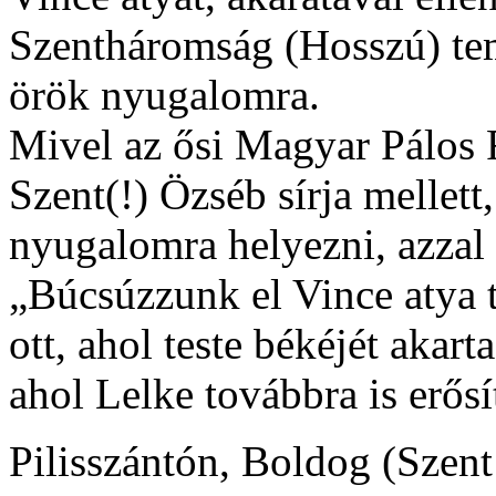
Szentháromság (Hosszú) tem
örök nyugalomra.
Mivel az ősi Magyar Pálos
Szent(!) Özséb sírja mellett
nyugalomra helyezni, azzal 
„Búcsúzzunk el Vince atya te
ott, ahol teste békéjét akart
ahol Lelke továbbra is erősí
Pilisszántón, Boldog (Szent!