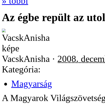
» többi
Az égbe repült az utol
VacskAnisha ·
2008. decem
Kategória:
Magyarság
A Magyarok Világszövetsége