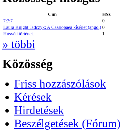
Cím
HSz
7:7:7
0
Laura Knight-Jadczyk: A Cassiopaea kísérlet (angol)
0
Húsvéti történet.
1
» többi
Közösség
Friss hozzászólások
Kérések
Hirdetések
Beszélgetések (Fórum)