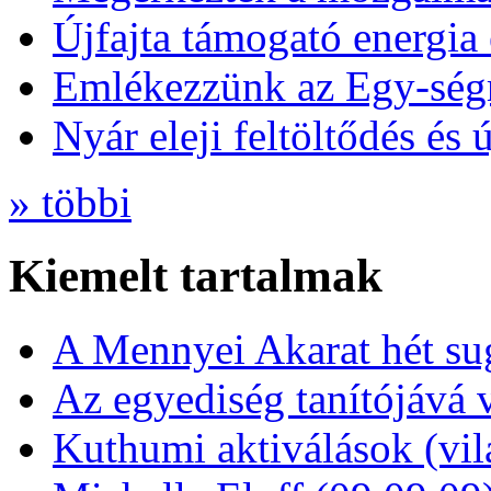
Újfajta támogató energia 
Emlékezzünk az Egy-ség
Nyár eleji feltöltődés és 
» többi
Kiemelt tartalmak
A Mennyei Akarat hét sug
Az egyediség tanítójává 
Kuthumi aktiválások (vi