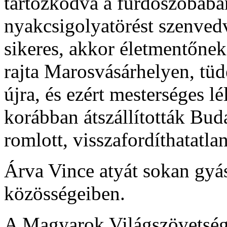
tartózkodva a fürdőszobában
nyakcsigolyatörést szenvedv
sikeres, akkor életmentőnek
rajta Marosvásárhelyen, tü
újra, és ezért mesterséges lé
korábban átszállították Bud
romlott, visszafordíthatatlan
Árva Vince atyát sokan gyá
közösségeiben.
A Magyarok Világszövetsége