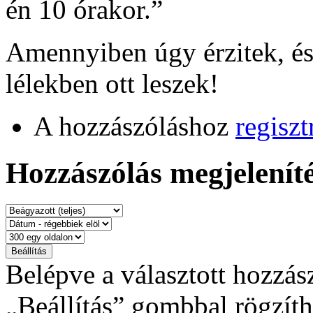
én 10 órakor.”
Amennyiben úgy érzitek, és 
lélekben ott leszek!
A hozzászóláshoz
regiszt
Hozzászólás megjeleníté
Belépve a választott hozzás
„Beállítás” gombbal rögzíth