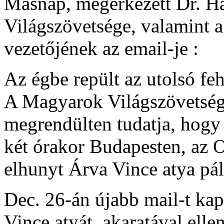
Másnap, megérkezett Dr. H
Világszövetsége, valamint 
vezetőjének az email-je :
Az égbe repült az utolsó feh
A Magyarok Világszövetsége
megrendülten tudatja, hogy
két órakor Budapesten, az 
elhunyt Árva Vince atya pál
Dec. 26-án újabb mail-t kap
Vince atyát, akaratával elle