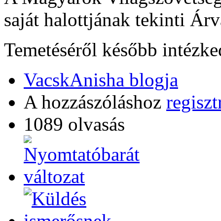
saját halottjának tekinti Árv
Temetéséről később intézke
VacskAnisha blogja
A hozzászóláshoz
regiszt
1089 olvasás