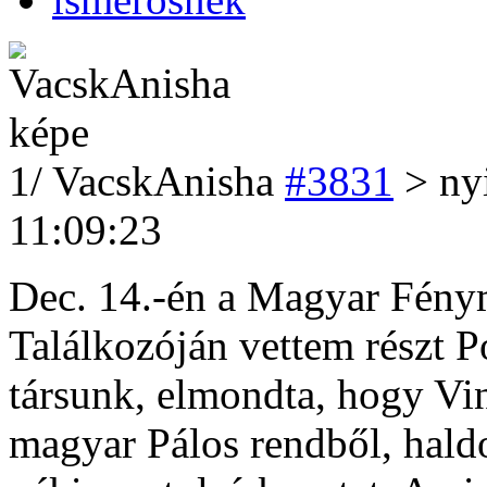
1
/
VacskAnisha
#3831
> nyi
11:09:23
Dec. 14.-én a Magyar Fény
Találkozóján vettem részt P
társunk, elmondta, hogy Vin
magyar Pálos rendből, haldo