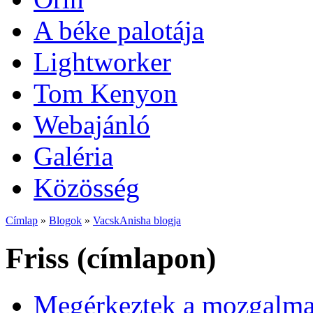
A béke palotája
Lightworker
Tom Kenyon
Webajánló
Galéria
Közösség
Címlap
»
Blogok
»
VacskAnisha blogja
Friss (címlapon)
Megérkeztek a mozgalmas