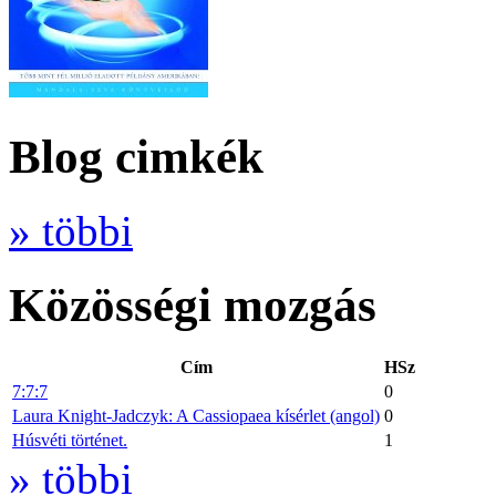
Blog cimkék
» többi
Közösségi mozgás
Cím
HSz
7:7:7
0
Laura Knight-Jadczyk: A Cassiopaea kísérlet (angol)
0
Húsvéti történet.
1
» többi