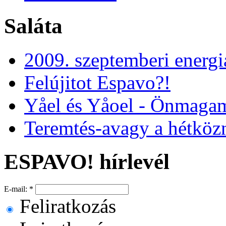
Saláta
2009. szeptemberi energi
Felújitot Espavo?!
Yåel és Yåoel - Önmaga
Teremtés-avagy a hétköz
ESPAVO! hírlevél
E-mail:
*
Feliratkozás