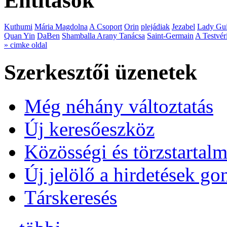
Entitások
Kuthumi
Mária Magdolna
A Csoport
Orin
plejádiak
Jezabel
Lady Gui
Quan Yin
DaBen
Shamballa Arany Tanácsa
Saint-Germain
A Testvér
» cimke oldal
Szerkesztői üzenetek
Még néhány változtatás
Új keresőeszköz
Közösségi és törzstartalm
Új jelölő a hirdetések g
Társkeresés