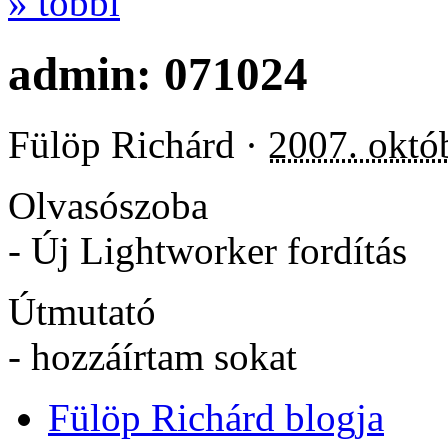
» többi
admin: 071024
Fülöp Richárd ·
2007. októ
Olvasószoba
- Új Lightworker fordítás
Útmutató
- hozzáírtam sokat
Fülöp Richárd blogja