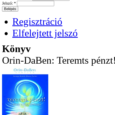
Jelszó:
*
Regisztráció
Elfelejtett jelszó
Könyv
Orin-DaBen: Teremts pénzt