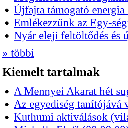
Újfajta támogató energia 
Emlékezzünk az Egy-ség
Nyár eleji feltöltődés és 
» többi
Kiemelt tartalmak
A Mennyei Akarat hét sug
Az egyediség tanítójává 
Kuthumi aktiválások (vi