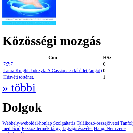
Közösségi mozgás
Cím
HSz
7:7:7
0
Laura Knight-Jadczyk: A Cassiopaea kísérlet (angol)
0
Húsvéti történet.
1
» többi
Dolgok
Webhely-weboldal-honlap
Szolgáltatás
Találkozó-összejövetel
Tanfol
meditáció
Eszköz-termék-tárgy
Tagság/részvétel
Hang: Nem zene