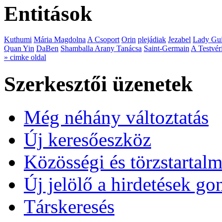
Entitások
Kuthumi
Mária Magdolna
A Csoport
Orin
plejádiak
Jezabel
Lady Gui
Quan Yin
DaBen
Shamballa Arany Tanácsa
Saint-Germain
A Testvér
» cimke oldal
Szerkesztői üzenetek
Még néhány változtatás
Új keresőeszköz
Közösségi és törzstartalm
Új jelölő a hirdetések g
Társkeresés