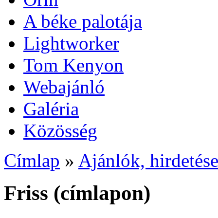
A béke palotája
Lightworker
Tom Kenyon
Webajánló
Galéria
Közösség
Címlap
»
Ajánlók, hirdetés
Friss (címlapon)