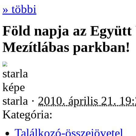
» többi
Föld napja az Együtt
Mezítlábas parkban!
starla ·
2010. április 21. 19
Kategória:
Találkozó-összejövetel