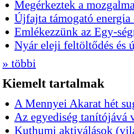
Megérkeztek a mozgalmas
Újfajta támogató energia 
Emlékezzünk az Egy-ség
Nyár eleji feltöltődés és 
» többi
Kiemelt tartalmak
A Mennyei Akarat hét sug
Az egyediség tanítójává 
Kuthumi aktiválások (vi