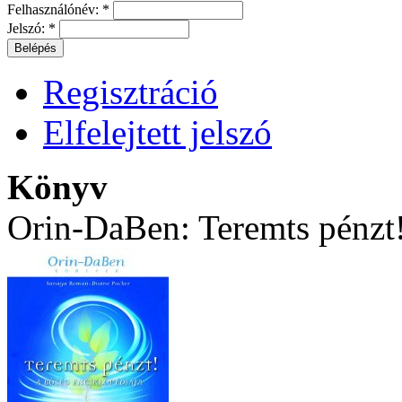
Felhasználónév:
*
Jelszó:
*
Regisztráció
Elfelejtett jelszó
Könyv
Orin-DaBen: Teremts pénzt