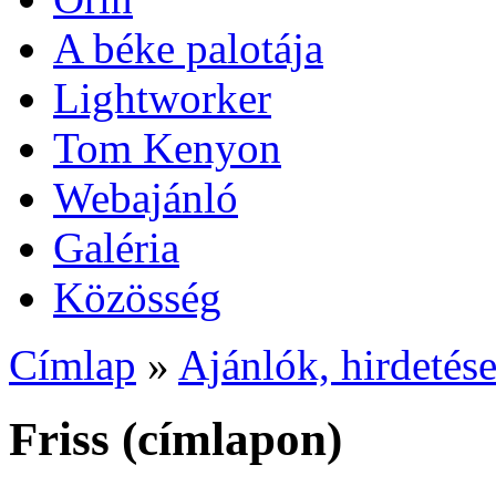
A béke palotája
Lightworker
Tom Kenyon
Webajánló
Galéria
Közösség
Címlap
»
Ajánlók, hirdetés
Friss (címlapon)