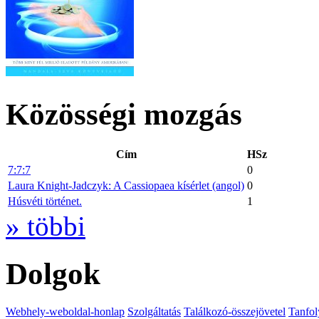
Közösségi mozgás
Cím
HSz
7:7:7
0
Laura Knight-Jadczyk: A Cassiopaea kísérlet (angol)
0
Húsvéti történet.
1
» többi
Dolgok
Webhely-weboldal-honlap
Szolgáltatás
Találkozó-összejövetel
Tanfol