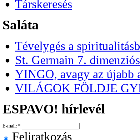
Társkeresés
Saláta
Tévelygés a spiritualitás
St. Germain 7. dimenzió
YINGO, avagy az újabb 
VILÁGOK FÖLDJE G
ESPAVO! hírlevél
E-mail:
*
Feliratkozás