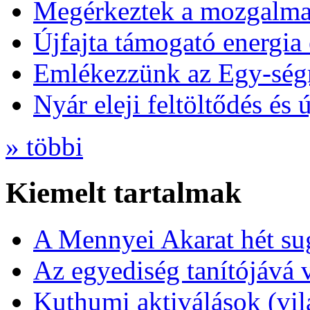
Megérkeztek a mozgalmas
Újfajta támogató energia 
Emlékezzünk az Egy-ség
Nyár eleji feltöltődés és 
» többi
Kiemelt tartalmak
A Mennyei Akarat hét sug
Az egyediség tanítójává 
Kuthumi aktiválások (vi