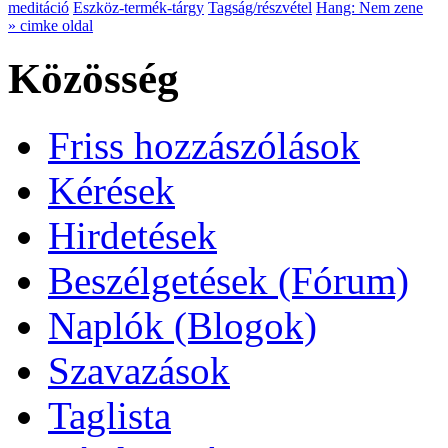
meditáció
Eszköz-termék-tárgy
Tagság/részvétel
Hang: Nem zene
» cimke oldal
Közösség
Friss hozzászólások
Kérések
Hirdetések
Beszélgetések (Fórum)
Naplók (Blogok)
Szavazások
Taglista