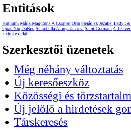
Entitások
Kuthumi
Mária Magdolna
A Csoport
Orin
plejádiak
Jezabel
Lady Gui
Quan Yin
DaBen
Shamballa Arany Tanácsa
Saint-Germain
A Testvér
» cimke oldal
Szerkesztői üzenetek
Még néhány változtatás
Új keresőeszköz
Közösségi és törzstartalm
Új jelölő a hirdetések g
Társkeresés