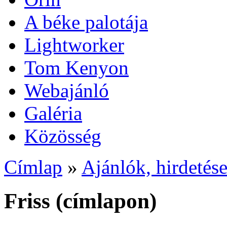
A béke palotája
Lightworker
Tom Kenyon
Webajánló
Galéria
Közösség
Címlap
»
Ajánlók, hirdetés
Friss (címlapon)