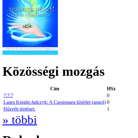
Közösségi mozgás
Cím
HSz
7:7:7
0
Laura Knight-Jadczyk: A Cassiopaea kísérlet (angol)
0
Húsvéti történet.
1
» többi