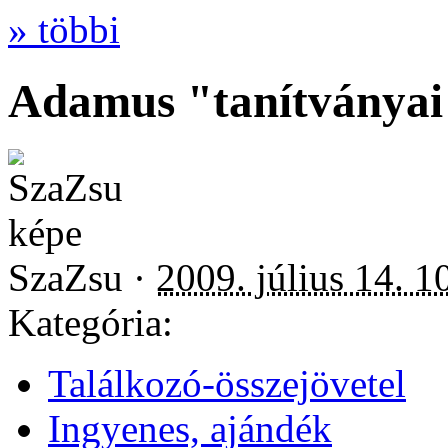
» többi
Adamus "tanítványai
SzaZsu ·
2009. július 14. 1
Kategória:
Találkozó-összejövetel
Ingyenes, ajándék