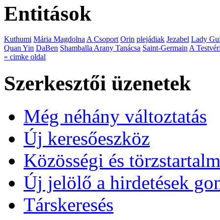
Entitások
Kuthumi
Mária Magdolna
A Csoport
Orin
plejádiak
Jezabel
Lady Gui
Quan Yin
DaBen
Shamballa Arany Tanácsa
Saint-Germain
A Testvér
» cimke oldal
Szerkesztői üzenetek
Még néhány változtatás
Új keresőeszköz
Közösségi és törzstartalm
Új jelölő a hirdetések g
Társkeresés