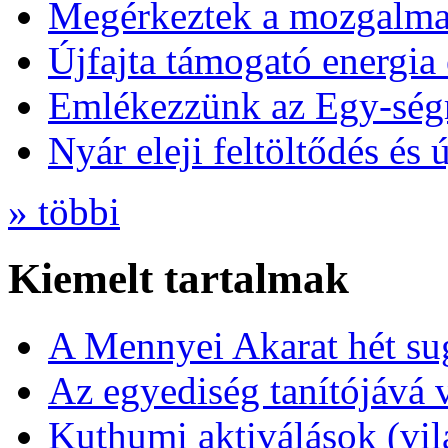
Megérkeztek a mozgalmas
Újfajta támogató energia 
Emlékezzünk az Egy-ség
Nyár eleji feltöltődés és 
» többi
Kiemelt tartalmak
A Mennyei Akarat hét sug
Az egyediség tanítójává 
Kuthumi aktiválások (vi