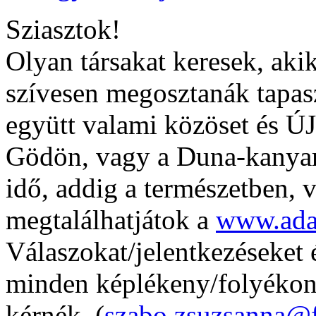
Sziasztok!
Olyan társakat keresek, aki
szívesen megosztanák tapasz
együtt valami közöset és ÚJ-
Gödön, vagy a Duna-kanyarb
idő, addig a természetben, 
megtalálhatjátok a
www.ada
Válaszokat/jelentkezéseket é
minden képlékeny/folyékon
kérnék. (
szabo.zsuzsanna@f