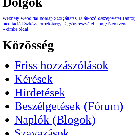
Dolgok
Webhely-weboldal-honlap
Szolgáltatás
Találkozó-összejövetel
Tanfol
meditáció
Eszköz-termék-tárgy
Tagság/részvétel
Hang: Nem zene
» cimke oldal
Közösség
Friss hozzászólások
Kérések
Hirdetések
Beszélgetések (Fórum)
Naplók (Blogok)
Szavazások