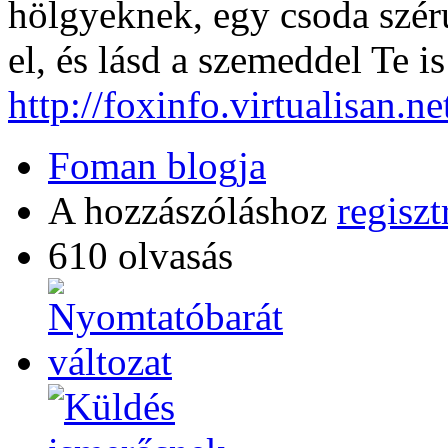
hölgyeknek, egy csoda szér
el, és lásd a szemeddel Te is
http://foxinfo.virtualisan.n
Foman blogja
A hozzászóláshoz
regiszt
610 olvasás