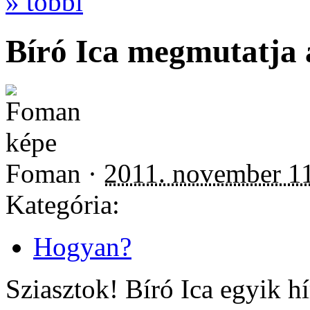
» többi
Bíró Ica megmutatja a 
Foman ·
2011. november 11
Kategória:
Hogyan?
Sziasztok! Bíró Ica egyik h