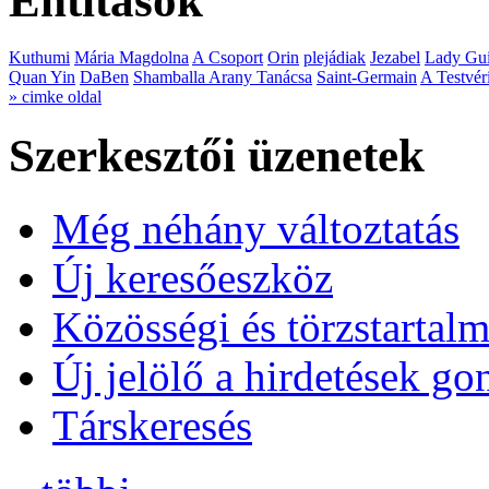
Entitások
Kuthumi
Mária Magdolna
A Csoport
Orin
plejádiak
Jezabel
Lady Gui
Quan Yin
DaBen
Shamballa Arany Tanácsa
Saint-Germain
A Testvér
» cimke oldal
Szerkesztői üzenetek
Még néhány változtatás
Új keresőeszköz
Közösségi és törzstartalm
Új jelölő a hirdetések g
Társkeresés