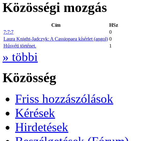
Közösségi mozgás
Cím
HSz
7:7:7
0
Laura Knight-Jadczyk: A Cassiopaea kísérlet (angol)
0
Húsvéti történet.
1
» többi
Közösség
Friss hozzászólások
Kérések
Hirdetések