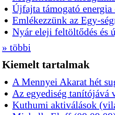
Újfajta támogató energia 
Emlékezzünk az Egy-ség
Nyár eleji feltöltődés és 
» többi
Kiemelt tartalmak
A Mennyei Akarat hét sug
Az egyediség tanítójává 
Kuthumi aktiválások (vi