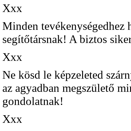
Xxx
Minden tevékenységedhez 
segítőtársnak! A biztos sike
Xxx
Ne kösd le képzeleted szárny
az agyadban megszülető min
gondolatnak!
Xxx