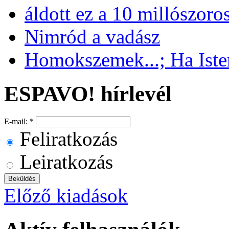
áldott ez a 10 millószoro
Nimród a vadász
Homokszemek...; Ha Isten
ESPAVO! hírlevél
E-mail:
*
Feliratkozás
Leiratkozás
Előző kiadások