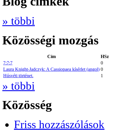
Blog cimkék
» többi
Közösségi mozgás
Cím
HSz
7:7:7
0
Laura Knight-Jadczyk: A Cassiopaea kísérlet (angol)
0
Húsvéti történet.
1
» többi
Közösség
Friss hozzászólások