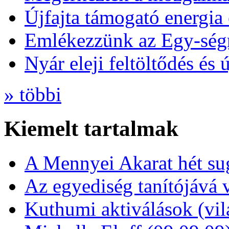
Újfajta támogató energia 
Emlékezzünk az Egy-ség
Nyár eleji feltöltődés és 
» többi
Kiemelt tartalmak
A Mennyei Akarat hét sug
Az egyediség tanítójává 
Kuthumi aktiválások (vi