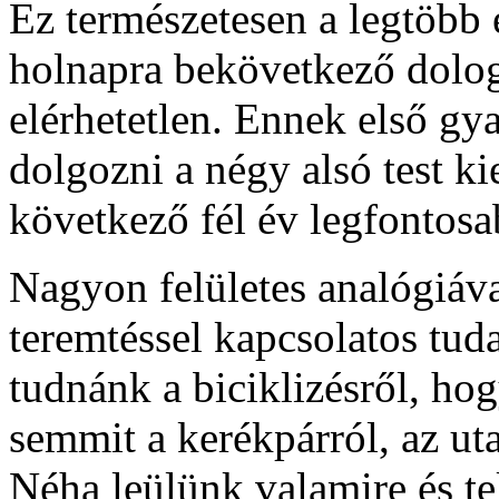
Ez természetesen a legtöbb
holnapra bekövetkező dolo
elérhetetlen. Ennek első gy
dolgozni a négy alsó test k
következő fél év legfontos
Nagyon felületes analógiáva
teremtéssel kapcsolatos tud
tudnánk a biciklizésről, ho
semmit a kerékpárról, az utak
Néha leülünk valamire és te