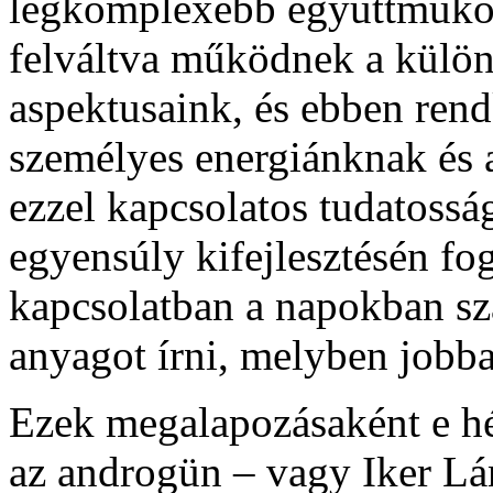
legkomplexebb együttműköd
felváltva működnek a különb
aspektusaink, és ebben rend
személyes energiánknak és 
ezzel kapcsolatos tudatossá
egyensúly kifejlesztésén fo
kapcsolatban a napokban s
anyagot írni, melyben jobban
Ezek megalapozásaként e h
az androgün – vagy Iker Lá