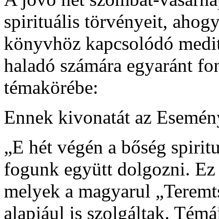
spirituális törvényeit, ahog
könyvhöz kapcsolódó medit
haladó számára egyaránt fo
témakörébe:
Ennek kivonatát az Esemén
„E hét végén a bőség spirit
fogunk együtt dolgozni. Ez
melyek a magyarul „Teremt
alapjául is szolgáltak. Té