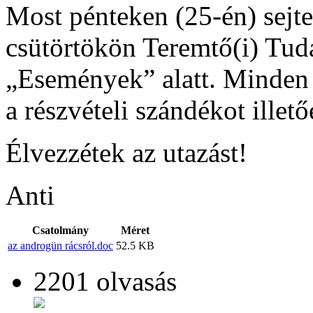
Most pénteken (25-én) sejte
csütörtökön Teremtő(i) Tuda
„Események” alatt. Minden a
a részvételi szándékot illető
Élvezzétek az utazást!
Anti
Csatolmány
Méret
az androgün rácsról.doc
52.5 KB
2201 olvasás