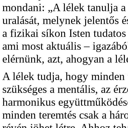
mondani: „A lélek tanulja a
uralását, melynek jelentős é
a fizikai síkon Isten tudatos
ami most aktuális – igazából
elérnünk, azt, ahogyan a lél
A lélek tudja, hogy minden 
szükséges a mentális, az érz
harmonikus együttműködése 
minden teremtés csak a hár
révén jöhet létre. Ahhoz te