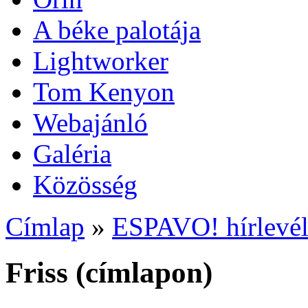
A béke palotája
Lightworker
Tom Kenyon
Webajánló
Galéria
Közösség
Címlap
»
ESPAVO! hírlevé
Friss (címlapon)