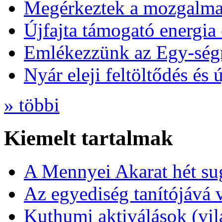
Megérkeztek a mozgalmas
Újfajta támogató energia 
Emlékezzünk az Egy-ség
Nyár eleji feltöltődés és 
» többi
Kiemelt tartalmak
A Mennyei Akarat hét sug
Az egyediség tanítójává 
Kuthumi aktiválások (vi