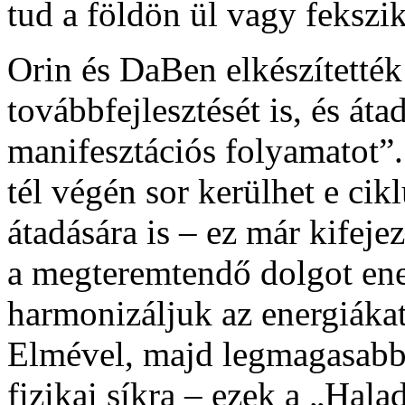
tud a földön ül vagy fekszi
Orin és DaBen elkészítették
továbbfejlesztését is, és át
manifesztációs folyamatot”.
tél végén sor kerülhet e ci
átadására is – ez már kifeje
a megteremtendő dolgot ener
harmonizáljuk az energiákat
Elmével, majd legmagasabb
fizikai síkra – ezek a „Hal