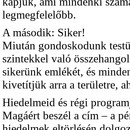
kapjuk, ami mindenki számá
legmegfelelőbb.
A második: Siker!
Miután gondoskodunk testünk
szintekkel való összehango
sikerünk emlékét, és minden
kivetítjük arra a területre, 
Hiedelmeid és régi programj
Magáért beszél a cím – a pé
hiedelmek eltörlésén dolgo