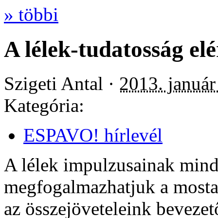
» többi
A lélek-tudatosság elé
Szigeti Antal ·
2013. január
Kategória:
ESPAVO! hírlevél
A lélek impulzusainak mind 
megfogalmazhatjuk a mostan
az összejöveteleink beveze