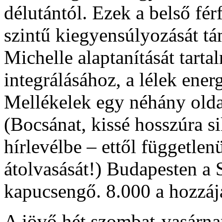
délutántól. Ezek a belső fér
szintű kiegyensúlyozását t
Michelle alaptanítását tarta
integrálásához, a lélek energ
Mellékelek egy néhány olda
(Bocsánat, kissé hosszúra si
hírlevélbe – ettől független
átolvasását!) Budapesten a S
kapucsengő. 8.000 a hozzájá
A jövő hét szombat-vasárna