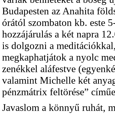
Budapesten az Anahita földs
órától szombaton kb. este 5
hozzájárulás a két napra 12.
is dolgozni a meditációkkal,
megkaphatjátok a nyolc med
zenékkel aláfestve (egyenké
valamint Michelle két anyag
pénzmátrix feltörése” címűe
Javaslom a könnyű ruhát, m