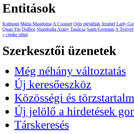
Entitások
Kuthumi
Mária Magdolna
A Csoport
Orin
plejádiak
Jezabel
Lady Gui
Quan Yin
DaBen
Shamballa Arany Tanácsa
Saint-Germain
A Testvér
» cimke oldal
Szerkesztői üzenetek
Még néhány változtatás
Új keresőeszköz
Közösségi és törzstartalm
Új jelölő a hirdetések g
Társkeresés