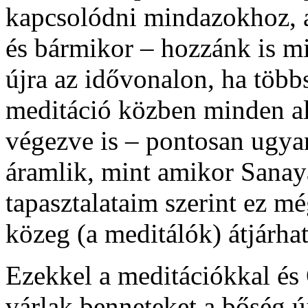
kapcsolódni mindazokhoz, a
és bármikor – hozzánk is m
újra az idővonalon, ha több
meditáció közben minden a
végezve is – pontosan ugyana
áramlik, mint amikor Sanayá
tapasztalataim szerint ez m
közeg (a meditálók) átjárha
Ezekkel a meditációkkal és O
várlak benneteket a bőség ú