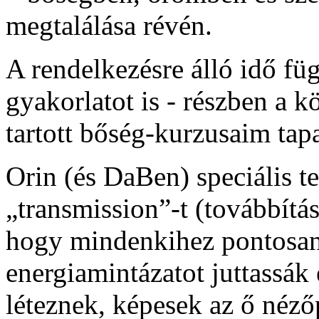
megtalálása révén.
A rendelkezésre álló idő f
gyakorlatot is - részben a 
tartott bőség-kurzusaim tapa
Orin (és DaBen) speciális t
„transmission”-t (továbbítás
hogy mindenkihez pontosan 
energiamintázatot juttassák 
léteznek, képesek az ő néz