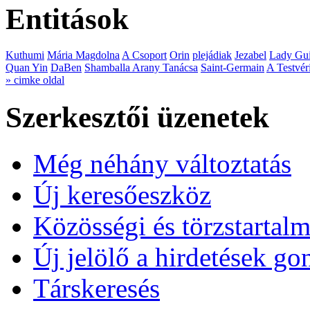
Entitások
Kuthumi
Mária Magdolna
A Csoport
Orin
plejádiak
Jezabel
Lady Gui
Quan Yin
DaBen
Shamballa Arany Tanácsa
Saint-Germain
A Testvér
» cimke oldal
Szerkesztői üzenetek
Még néhány változtatás
Új keresőeszköz
Közösségi és törzstartalm
Új jelölő a hirdetések g
Társkeresés