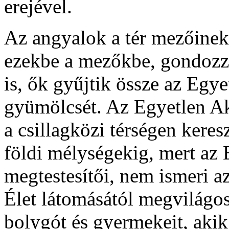
erejével.
Az angyalok a tér mezőinek
ezekbe a mezőkbe, gondozzák
is, ők gyűjtik össze az Eg
gyümölcsét. Az Egyetlen Aka
a csillagközi térségen keres
földi mélységekig, mert az 
megtestesítői, nem ismeri az
Élet látomásától megvilágos
bolygót és gyermekeit, aki