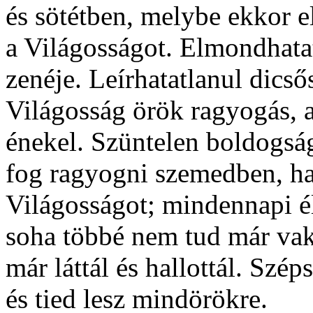
és sötétben, melybe ekkor e
a Világosságot. Elmondhatat
zenéje. Leírhatatlanul dics
Világosság örök ragyogás, 
énekel. Szüntelen boldogsá
fog ragyogni szemedben, ha
Világosságot; mindennapi é
soha többé nem tud már vakk
már láttál és hallottál. Szé
és tied lesz mindörökre.