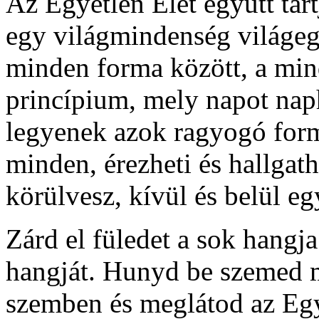
Az Egyetlen Élet együtt tart
egy világmindenség világeg
minden forma között, a min
princípium, mely napot naph
legyenek azok ragyogó for
minden, érezheti és hallgath
körülvesz, kívül és belül eg
Zárd el füledet a sok hangj
hangját. Hunyd be szemed 
szemben és meglátod az Egy