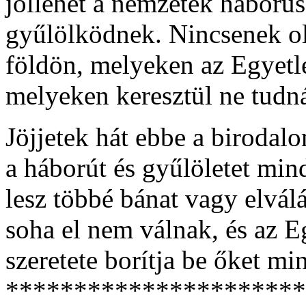
jóllehet a nemzetek háború
gyűlölködnek. Nincsenek o
földön, melyeken az Egyetle
melyeken keresztül ne tudn
Jöjjetek hát ebbe a biroda
a háborút és gyűlöletet min
lesz többé bánat vagy elvál
soha el nem válnak, és az E
szeretete borítja be őket mi
**********************