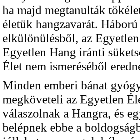
ha majd megtanulták tökélet
életük hangzavarát. Háború 
elkülönülésből, az Egyetlen
Egyetlen Hang iránti süket
Élet nem ismeréséből eredn
Minden emberi bánat gyógyí
megköveteli az Egyetlen Él
válaszolnak a Hangra, és eg
belépnek ebbe a boldogságb