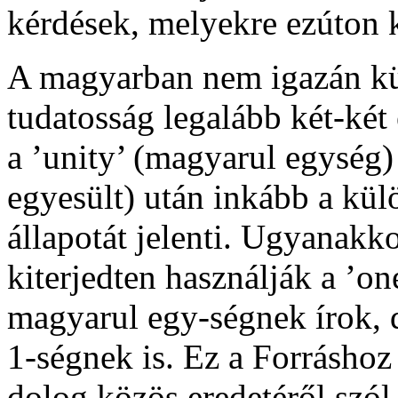
kérdések, melyekre ezúton k
A magyarban nem igazán kül
tudatosság legalább két-két
a ’unity’ (magyarul egység) 
egyesült) után inkább a kü
állapotát jelenti. Ugyanakk
kiterjedten használják a ’on
magyarul egy-ségnek írok, 
1-ségnek is. Ez a Forráshoz
dolog közös eredetéről szó