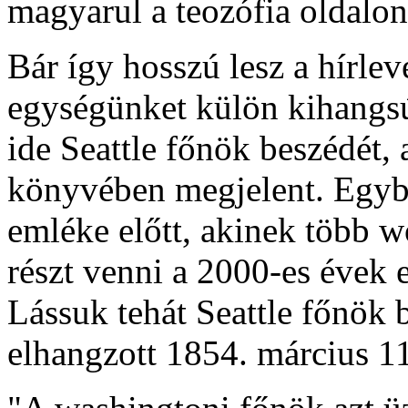
magyarul a teozófia oldalon
Bár így hosszú lesz a hírle
egységünket külön kihangs
ide Seattle főnök beszédét,
könyvében megjelent. Egybe
emléke előtt, akinek több w
részt venni a 2000-es évek
Lássuk tehát Seattle főnök b
elhangzott 1854. március 1