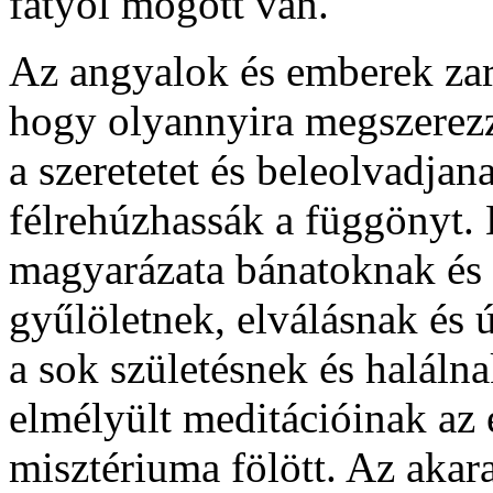
fátyol mögött van.
Az angyalok és emberek zará
hogy olyannyira megszerezz
a szeretetet és beleolvadjan
félrehúzhassák a függönyt. 
magyarázata bánatoknak és 
gyűlöletnek, elválásnak és ú
a sok születésnek és halálna
elmélyült meditációinak az é
misztériuma fölött. Az akara