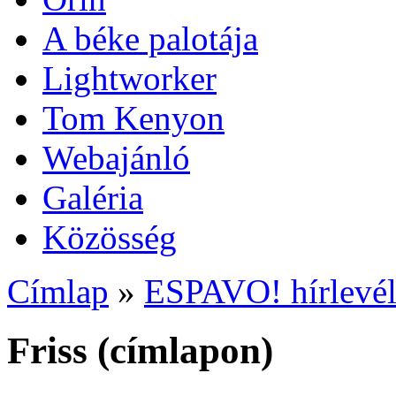
A béke palotája
Lightworker
Tom Kenyon
Webajánló
Galéria
Közösség
Címlap
»
ESPAVO! hírlevé
Friss (címlapon)