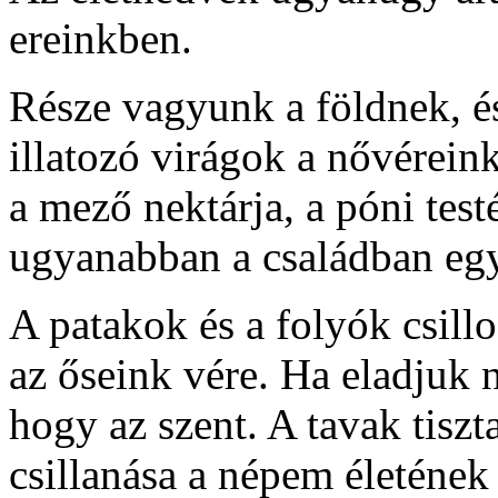
ereinkben.
Része vagyunk a földnek, és
illatozó virágok a nővéreink
a mező nektárja, a póni tes
ugyanabban a családban egy
A patakok és a folyók csil
az őseink vére. Ha eladjuk n
hogy az szent. A tavak tisz
csillanása a népem életének