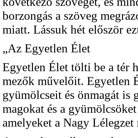
következő szöveget, és mind
borzongás a szöveg megrázó
miatt. Lássuk hét először ez
„Az Egyetlen Élet
Egyetlen Élet tölti be a tér 
mezők művelőit. Egyetlen É
gyümölcseit és önmagát is g
magokat és a gyümölcsöket 
amelyeket a Nagy Lélegzet r