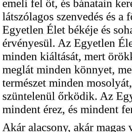
emeli fel őt, és bánatain ker
látszólagos szenvedés és a f
Egyetlen Élet békéje és so
érvényesül. Az Egyetlen Él
minden kiáltását, mert örök
meglát minden könnyet, mel
természet minden mosolyát,
szüntelenül őrködik. Az Egy
mindent érez, és mindent fe
Akár alacsony, akár magas 