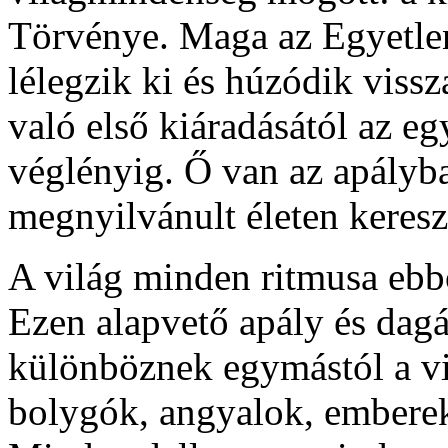
Törvénye. Maga az Egyetlen 
lélegzik ki és húzódik viss
való első kiáradásától az e
véglényig. Ő van az apályb
megnyilvánult életen keresz
A világ minden ritmusa ebbő
Ezen alapvető apály és dag
különböznek egymástól a vi
bolygók, angyalok, emberek