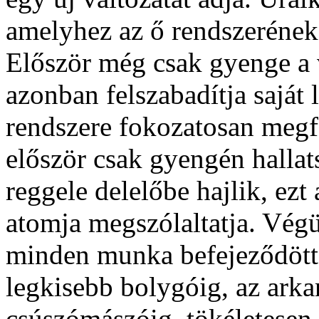
amelyhez az ő rendszerének
Először még csak gyenge a 
azonban felszabadítja saját 
rendszere fokozatosan megf
először csak gyengén hallat
reggele delelőbe hajlik, ez
atomja megszólaltatja. Végü
minden munka befejeződött,
legkisebb bolygóig, az arka
csúszómászóig, tökéletesen 