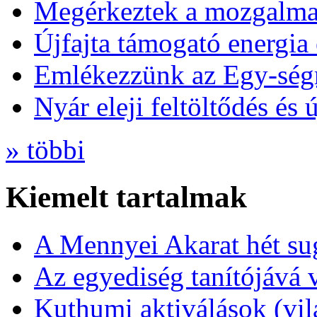
Megérkeztek a mozgalmas
Újfajta támogató energia 
Emlékezzünk az Egy-ség
Nyár eleji feltöltődés és 
» többi
Kiemelt tartalmak
A Mennyei Akarat hét sug
Az egyediség tanítójává 
Kuthumi aktiválások (vi