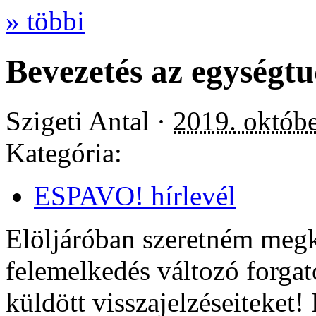
» többi
Bevezetés az egységtu
Szigeti Antal ·
2019. októbe
Kategória:
ESPAVO! hírlevél
Elöljáróban szeretném megk
felemelkedés változó forga
küldött visszajelzéseiteket