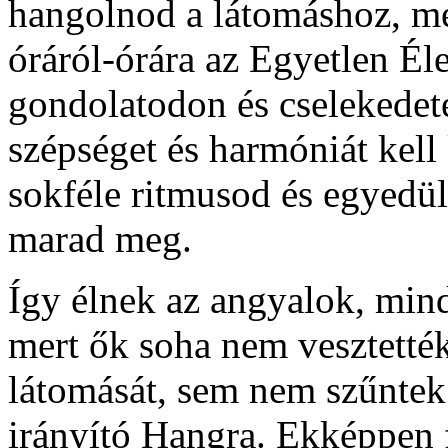
hangolnod a látomáshoz, me
óráról-órára az Egyetlen Él
gondolatodon és cselekedet
szépséget és harmóniát kell
sokféle ritmusod és egyedül
marad meg.
Így élnek az angyalok, min
mert ők soha nem vesztetté
látomását, sem nem szűntek 
irányító Hangra. Ekképpen 