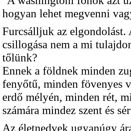
"A washingtoni főnök azt ü
hogyan lehet megvenni vagy
Furcsálljuk az elgondolást. 
csillogása nem a mi tulajd
tőlünk?
Ennek a földnek minden zu
fenyőtű, minden fövenyes v
erdő mélyén, minden rét,
számára mindez szent és sér
Az életnedvek ugyanúgy ára