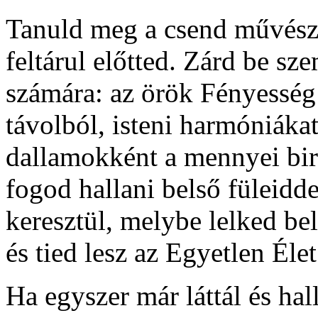
Tanuld meg a csend művésze
feltárul előtted. Zárd be s
számára: az örök Fényesség 
távolból, isteni harmóniákat
dallamokként a mennyei bi
fogod hallani belső füleidde
keresztül, melybe lelked be
és tied lesz az Egyetlen Éle
Ha egyszer már láttál és hall